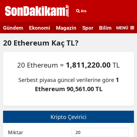
Ara
Gündem
Ekonomi
Magazin
Spor
Bilim ve Teknolo
MENÜ
20
Ethereum
Kaç TL?
1,811,220.00
20 Ethereum =
TL
1
Serbest piyasa güncel verilerine göre
Ethereum 90,561.00 TL
Kripto Çevirici
Miktar