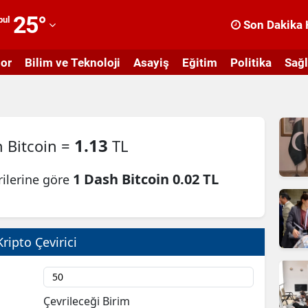
25
°
bul
Son Dakika 
dana
or
Bilim ve Teknoloji
Asayiş
Eğitim
Politika
Sağl
dıyaman
fyonkarahisar
ğrı
1.13
 Bitcoin =
TL
masya
1 Dash Bitcoin 0.02 TL
rilerine göre
nkara
ntalya
rtvin
Kripto Çevirici
ydın
alıkesir
Çevrileceği Birim