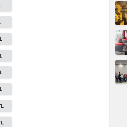
L
dirne
lazığ
L
rzincan
L
rzurum
skişehir
L
aziantep
L
iresun
L
ümüşhane
akkari
TL
atay
TL
sparta