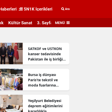
Haberleri
5N1K İçerikleri
Ara
ık
Kültür Sanat
3. Sayfa
MENÜ
SATKOF ve USTKON
kanser tedavisinde
Pakistan ile iş birliği
geliştiriyor
Bursa iş dünyası
Paris’te tekstil ve
moda fuarlarına
katıldı
Yeşilyurt Belediyesi
deprem eğitimlerini
kararlılıkla