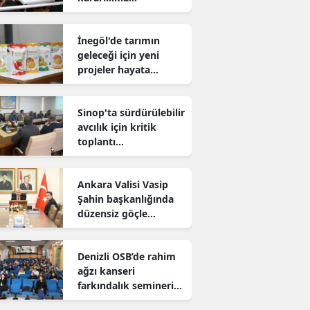
sürdürüyor
İnegöl'de tarımın
geleceği için yeni
projeler hayata
geçiriliyor
Sinop'ta sürdürülebilir
avcılık için kritik
toplantı
gerçekleştirildi
Ankara Valisi Vasip
Şahin başkanlığında
düzensiz göçle
mücadele toplantısı
yapıldı
Denizli OSB’de rahim
ağzı kanseri
farkındalık semineri
düzenlendi