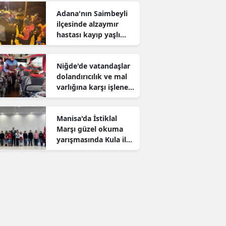
Adana'nın Saimbeyli
ilçesinde alzaymır
hastası kayıp yaşlı
adam aranıyor
Niğde'de vatandaşlar
dolandırıcılık ve mal
varlığına karşı işlenen
suçlar konusunda
bilgilendirildi
Manisa'da İstiklal
Marşı güzel okuma
yarışmasında Kula il
birincisi oldu