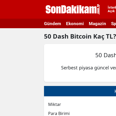
İstan
Açık
A
Gündem
Ekonomi
Magazin
Sp
A
50
Dash Bitcoin
Kaç TL?
A
A
50 Dash
A
Serbest piyasa güncel ve
A
A
A
A
Miktar
B
Para Birimi