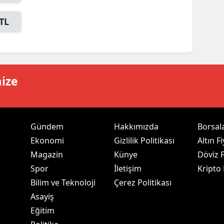
ersin
TL
stanbul
zmir
ars
mize
astamonu
ayseri
Gündem
Hakkımızda
Borsal
rklareli
Ekonomi
Gizlilik Politikası
Altın Fi
Magazin
Künye
Döviz F
ırşehir
Spor
İletişim
Kripto
ocaeli
Bilim ve Teknoloji
Çerez Politikası
Asayiş
onya
Eğitim
ütahya