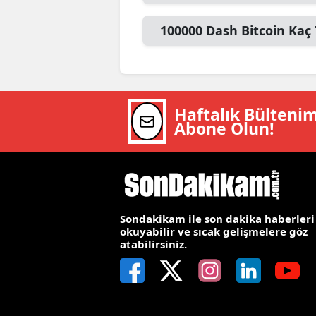
M
100000
Dash Bitcoin
Kaç 
İ
İ
K
Haftalık Bülteni
Abone Olun!
K
K
Kı
Sondakikam ile son dakika haberleri
K
okuyabilir ve sıcak gelişmelere göz
atabilirsiniz.
K
K
K