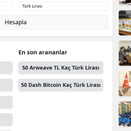
ilecik
ingöl
Hesapla
tlis
olu
En son arananlar
urdur
ursa
50
Arweave TL
Kaç Türk Lirası
anakkale
50
Dash Bitcoin
Kaç Türk Lirası
ankırı
orum
enizli
iyarbakır