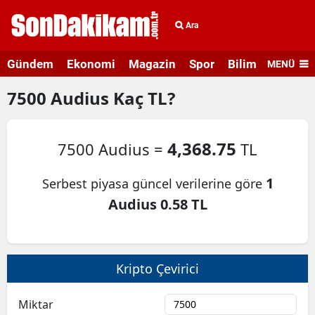
Ara
Gündem
Ekonomi
Magazin
Spor
Bilim ve Teknolo
MENÜ
7500
Audius
Kaç TL?
4,368.75
7500 Audius =
TL
1
Serbest piyasa güncel verilerine göre
Audius 0.58 TL
Kripto Çevirici
Miktar