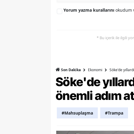
M
Yorum yazma kurallarını
okudum v
M
K
* Bu içerik ile ilgili 
M
M
Ekonomi
Söke'de yıllar
Son Dakika
M
Söke'de yılla
N
önemli adım at
N
O
#Mahsuplaşma
#Trampa
R
S