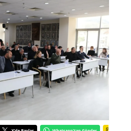
amsun
irt
inop
ivas
ekirdağ
okat
rabzon
unceli
anlıurfa
şak
an
X'de Paylaş
Whatsapp'tan Gönder