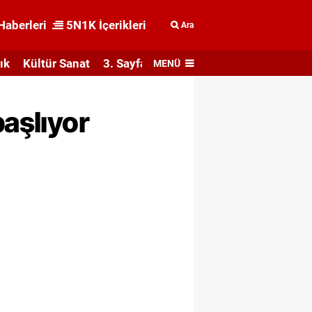
Haberleri
5N1K İçerikleri
Ara
ık
Kültür Sanat
3. Sayfa
MENÜ
başlıyor