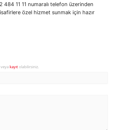
 484 11 11 numaralı telefon üzerinden
ersin
misafirlere özel hizmet sunmak için hazır
stanbul
zmir
ars
astamonu
r veya
kayıt
olabilirsiniz.
ayseri
rklareli
ırşehir
ocaeli
onya
ütahya