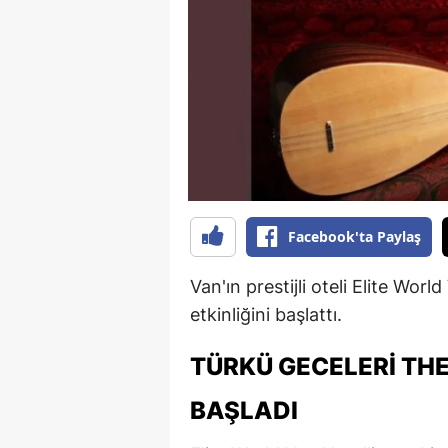
B
B
Bi
B
B
B
Facebook'ta Paylaş
Ç
Van'ın prestijli oteli Elite Worl
Ç
etkinliğini başlattı.
Ç
TÜRKÜ GECELERI THE
D
BAŞLADI
D