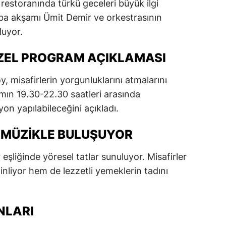
 restoranında türkü geceleri büyük ilgi
dirne
mba akşamı Ümit Demir ve orkestrasının
luyor.
lazığ
rzincan
ZEL PROGRAM AÇIKLAMASI
rzurum
 misafirlerin yorgunluklarını atmalarını
ramın 19.30-22.30 saatleri arasında
skişehir
yon yapılabileceğini açıkladı.
aziantep
 MÜZIKLE BULUŞUYOR
iresun
 eşliğinde yöresel tatlar sunuluyor. Misafirler
ümüşhane
liyor hem de lezzetli yemeklerin tadını
akkari
atay
NLARI
sparta