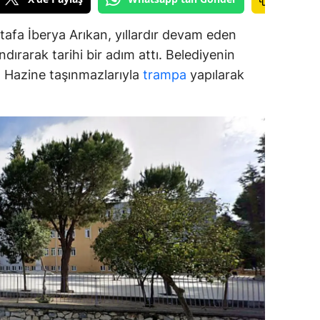
ozgat
afa İberya Arıkan, yıllardır devam eden
dırarak tarihi bir adım attı. Belediyenin
onguldak
ar, Hazine taşınmazlarıyla
trampa
yapılarak
ksaray
ayburt
araman
ırıkkale
atman
ırnak
artın
rdahan
ğdır