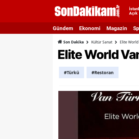
İstan
Açık
A
Gündem
Ekonomi
Magazin
Sp
A
Kültür Sanat
Elite World
Son Dakika
A
Elite World Va
A
A
#Türkü
#Restoran
A
A
A
A
B