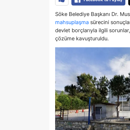
Y
Söke Belediye Başkanı Dr. Must
mahsuplaşma
sürecini sonuçlan
Z
devlet borçlarıyla ilgili sorunl
A
çözüme kavuşturuldu.
B
K
K
B
Ş
B
A
I