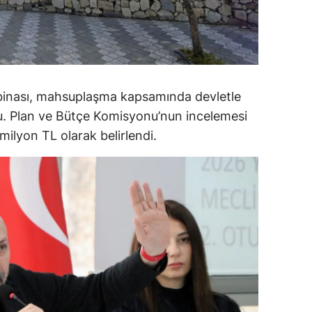
alova
arabük
lis
 binası, mahsuplaşma kapsamında devletle
smaniye
du. Plan ve Bütçe Komisyonu’nun incelemesi
ilyon TL olarak belirlendi.
üzce