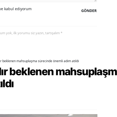
alatya
e kabul ediyorum
GÖNDER
anisa
ahramanmaraş
yorum yok, ilk yorumu siz yazın, tartışalım *
ardin
uğla
dır beklenen mahsuplaşma sürecinde önemli adım atıldı
uş
rdır beklenen mahsuplaş
evşehir
ıldı
iğde
rdu
ize
akarya