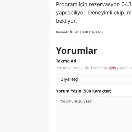
Program için rezervasyon 0432
M
yapılabiliyor. Deneyimli ekip, 
İ
bekliyor.
İ
Kaynak: İHLAS HABER AJANSI
K
Yorumlar
K
Takma Ad
Yorum yapmak için, isterseniz
giriş
yapabili
K
Kı
Yorum Yazın (500 Karakter)
K
K
K
K