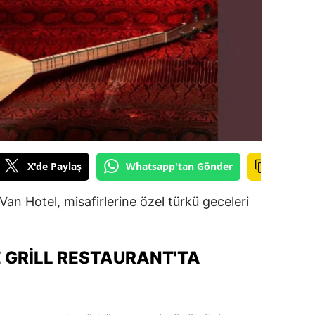
ilecik
ingöl
tlis
olu
urdur
ursa
X'de Paylaş
Whatsapp'tan Gönder
anakkale
d Van Hotel, misafirlerine özel türkü geceleri
ankırı
orum
 GRILL RESTAURANT'TA
enizli
iyarbakır