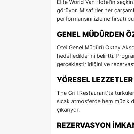
Elite World Van Hotel'in seçkin
E
görüyor. Misafirler her çarşa
performansını izleme fırsatı bu
E
E
GENEL MÜDÜRDEN Ö
E
Otel Genel Müdürü Oktay Aksoy,
hedeflediklerini belirtti. Prog
E
gerçekleştirildiğini ve rezervas
G
YÖRESEL LEZZETLER
G
The Grill Restaurant'ta türküler
G
sıcak atmosferde hem müzik din
H
çıkarıyor.
H
REZERVASYON İMKA
I