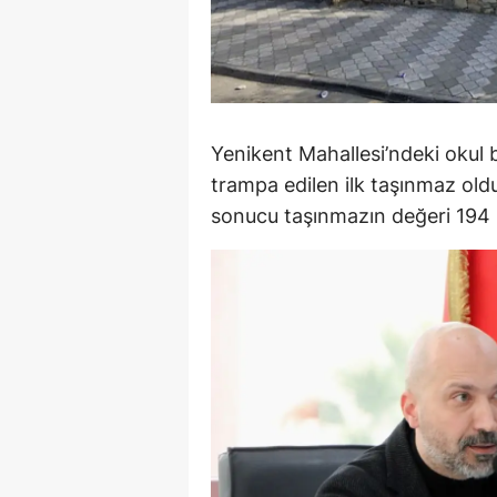
Y
K
Ki
Yenikent Mahallesi’ndeki okul
O
trampa edilen ilk taşınmaz ol
sonucu taşınmazın değeri 194 m
D