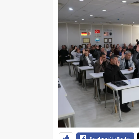
S
Si
S
S
T
T
T
T
Ş
U
V
Facebook'ta Paylaş