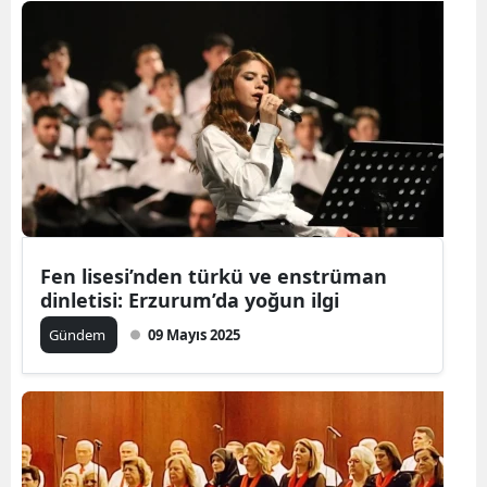
Fen lisesi’nden türkü ve enstrüman
dinletisi: Erzurum’da yoğun ilgi
Gündem
09 Mayıs 2025