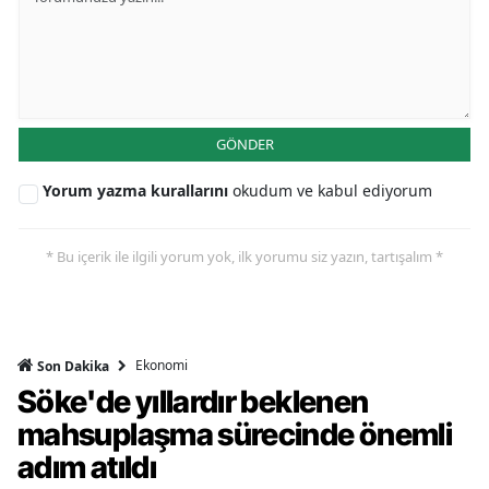
GÖNDER
Yorum yazma kurallarını
okudum ve kabul ediyorum
* Bu içerik ile ilgili yorum yok, ilk yorumu siz yazın, tartışalım *
Ekonomi
Son Dakika
Söke'de yıllardır beklenen
mahsuplaşma sürecinde önemli
adım atıldı