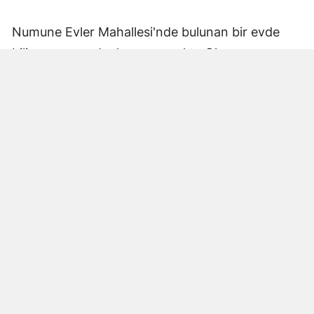
Numune Evler Mahallesi'nde bulunan bir evde
bilinmeyen nedenle yangın çıktı. Olay,
çevredekiler tarafından fark edilerek yetkililere
bildirildi.
Hatay Büyükşehir Belediyesi'ne bağlı itfaiye