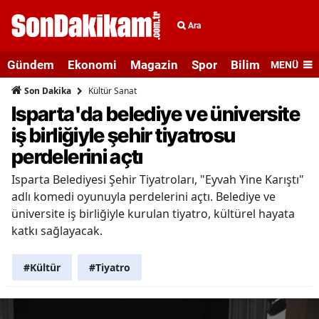
Ara
Gündem
Ekonomi
Magazin
Spor
Bilim ve Teknolo
MENÜ
Kültür Sanat
Son Dakika
Isparta'da belediye ve üniversite
iş birliğiyle şehir tiyatrosu
perdelerini açtı
Isparta Belediyesi Şehir Tiyatroları, "Eyvah Yine Karıştı"
adlı komedi oyunuyla perdelerini açtı. Belediye ve
üniversite iş birliğiyle kurulan tiyatro, kültürel hayata
katkı sağlayacak.
#Kültür
#Tiyatro