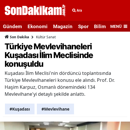
Ara
Gündem
Ekonomi
Magazin
Spor
Bilim ve Teknolo
MENÜ
Kültür Sanat
Son Dakika
Türkiye Mevlevihaneleri
Kuşadası İlim Meclisinde
konuşuldu
Kuşadası İlim Meclisi'nin dördüncü toplantısında
Türkiye Mevlevihaneleri konusu ele alındı. Prof. Dr.
Haşim Karpuz, Osmanlı dönemindeki 134
Mevlevihane'yi detaylı şekilde anlattı.
#Kuşadası
#Mevlevihane