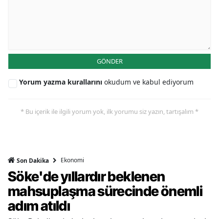
GÖNDER
Yorum yazma kurallarını
okudum ve kabul ediyorum
* Bu içerik ile ilgili yorum yok, ilk yorumu siz yazın, tartışalım *
Ekonomi
Son Dakika
Söke'de yıllardır beklenen
mahsuplaşma sürecinde önemli
adım atıldı