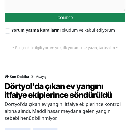
GÖNDER
Yorum yazma kurallarını
okudum ve kabul ediyorum
* Bu içerik ile ilgili yorum yok, ilk yorumu siz yazın, tartışalım *
Asayiş
Son Dakika
Dörtyol'da çıkan ev yangını
itfaiye ekiplerince söndürüldü
Dörtyol'da çıkan ev yangını itfaiye ekiplerince kontrol
altına alındı. Maddi hasar meydana gelen yangın
sebebi henüz bilinmiyor.