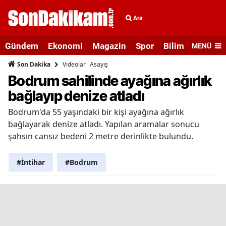
Ara
Gündem
Ekonomi
Magazin
Spor
Bilim ve Teknolo
MENÜ
Videolar
Asayiş
Son Dakika
Bodrum sahilinde ayağına ağırlık
bağlayıp denize atladı
Bodrum'da 55 yaşındaki bir kişi ayağına ağırlık
bağlayarak denize atladı. Yapılan aramalar sonucu
şahsın cansız bedeni 2 metre derinlikte bulundu.
#İntihar
#Bodrum