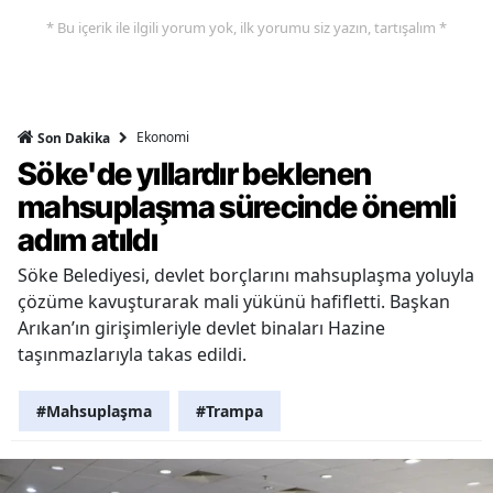
* Bu içerik ile ilgili yorum yok, ilk yorumu siz yazın, tartışalım *
Ekonomi
Son Dakika
Söke'de yıllardır beklenen
mahsuplaşma sürecinde önemli
adım atıldı
Söke Belediyesi, devlet borçlarını mahsuplaşma yoluyla
çözüme kavuşturarak mali yükünü hafifletti. Başkan
Arıkan’ın girişimleriyle devlet binaları Hazine
taşınmazlarıyla takas edildi.
#Mahsuplaşma
#Trampa