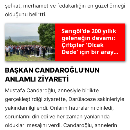
şefkat, merhamet ve fedakarlığın en güzel örneği
olduğunu belirtti.
Sarıgöl'de 200 yıllık
geleneğin devamı:
Çiftçiler 'Olcak
Dede' için bir araya
geldi
BAŞKAN CANDAROĞLU'NUN
ANLAMLI ZIYARETI
Mustafa Candaroğlu, annesiyle birlikte
gerçekleştirdiği ziyarette, Darülaceze sakinleriyle
yakından ilgilendi. Onların hatıralarını dinledi,
sorunlarını dinledi ve her zaman yanlarında
oldukları mesajını verdi. Candaroğlu, annelerin