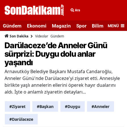
Ara
Gündem
Ekonomi
Magazin
Spor
Bilim ve Teknolo
MENÜ
Videolar
Gündem
Son Dakika
Darülaceze’de Anneler Günü
sürprizi: Duygu dolu anlar
yaşandı
Arnavutköy Belediye Başkanı Mustafa Candaroğlu,
Anneler Günü'nde Darülaceze'yi ziyaret etti. Annesiyle
birlikte yaşlı annelerin ellerini öperek hayır dualarını
aldı. İşte o anlamlı ziyaretin detayları...
#Ziyaret
#Başkan
#Duygu
#Anneler
#Darülaceze