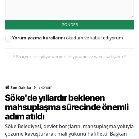
GÖNDER
Yorum yazma kurallarını
okudum ve kabul ediyorum
* Bu içerik ile ilgili yorum yok, ilk yorumu siz yazın, tartışalım *
Ekonomi
Son Dakika
Söke'de yıllardır beklenen
mahsuplaşma sürecinde önemli
adım atıldı
Söke Belediyesi, devlet borçlarını mahsuplaşma yoluyla
çözüme kavuşturarak mali yükünü hafifletti. Başkan