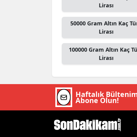
Lirası
Y
50000
Gram Altın
Kaç Tü
K
Lirası
Ki
100000
Gram Altın
Kaç T
O
Lirası
D
Haftalık Bülteni
Abone Olun!