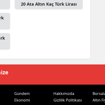
20
Ata Altın
Kaç Türk Lirası
alova
rk
arabük
lis
ürk
smaniye
üzce
mize
Gündem
Hakkımızda
Borsal
Ekonomi
Gizlilik Politikası
Altın Fi