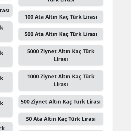
rası
ozgat
100
Ata Altın
Kaç Türk Lirası
onguldak
rk
500
Ata Altın
Kaç Türk Lirası
ksaray
ayburt
5000
Ziynet Altın
Kaç Türk
rk
Lirası
araman
ırıkkale
1000
Ziynet Altın
Kaç Türk
rk
atman
Lirası
ırnak
500
Ziynet Altın
Kaç Türk Lirası
rk
artın
50
Ata Altın
Kaç Türk Lirası
rdahan
rk
ğdır