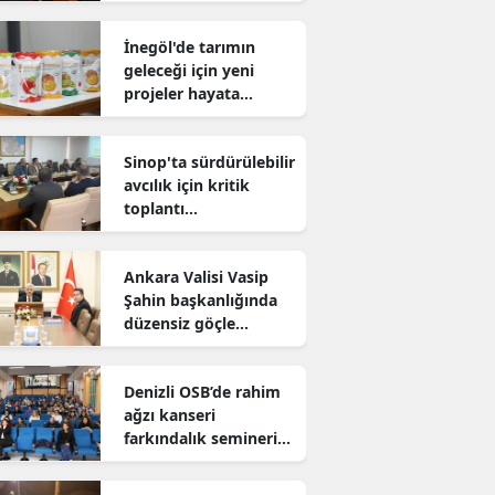
sürdürüyor
İnegöl'de tarımın
geleceği için yeni
projeler hayata
geçiriliyor
Sinop'ta sürdürülebilir
avcılık için kritik
toplantı
gerçekleştirildi
Ankara Valisi Vasip
Şahin başkanlığında
düzensiz göçle
mücadele toplantısı
yapıldı
Denizli OSB’de rahim
ağzı kanseri
farkındalık semineri
düzenlendi