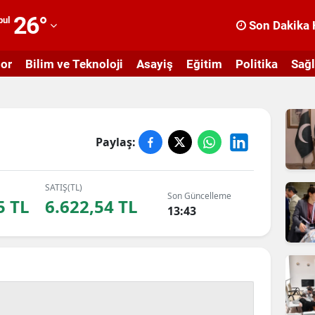
26
°
bul
Son Dakika 
dana
or
Bilim ve Teknoloji
Asayiş
Eğitim
Politika
Sağl
dıyaman
fyonkarahisar
ğrı
Paylaş:
masya
nkara
SATIŞ(TL)
Son Güncelleme
5 TL
6.622,54 TL
13:43
ntalya
rtvin
ydın
alıkesir