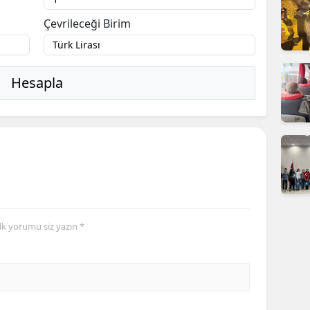
dirne
Çevrileceği Birim
lazığ
rzincan
Hesapla
rzurum
skişehir
aziantep
iresun
ümüşhane
İlk yorumu siz yazın *
akkari
atay
sparta