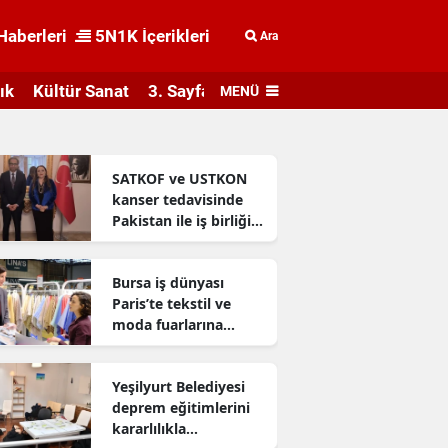
Haberleri
5N1K İçerikleri
Ara
ık
Kültür Sanat
3. Sayfa
MENÜ
SATKOF ve USTKON
kanser tedavisinde
Pakistan ile iş birliği
geliştiriyor
Bursa iş dünyası
Paris’te tekstil ve
moda fuarlarına
katıldı
Yeşilyurt Belediyesi
deprem eğitimlerini
kararlılıkla