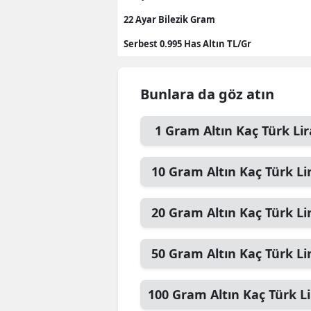
22 Ayar Bilezik Gram
S
Serbest 0.995 Has Altın TL/Gr
Si
S
Bunlara da göz atın
S
1
Gram Altın
Kaç Türk Lir
T
T
10
Gram Altın
Kaç Türk Li
T
20
Gram Altın
Kaç Türk Li
T
Ş
50
Gram Altın
Kaç Türk Li
U
100
Gram Altın
Kaç Türk Li
V