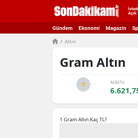
İstan
Açık
A
Gündem
Ekonomi
Magazin
Sp
A
/
Altın
A
A
Gram Altın
A
A
ALIŞ(TL)
6.621,7
A
A
1 Gram Altın Kaç TL?
A
B