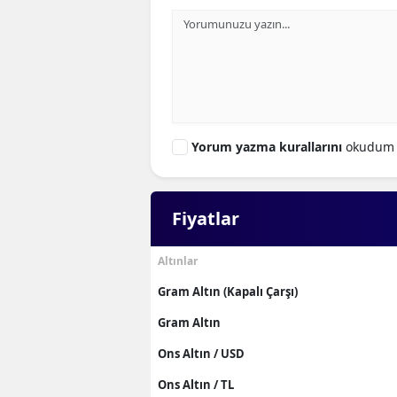
M
İ
İ
K
Yorum yazma kurallarını
okudum 
K
K
Fiyatlar
Kı
Altınlar
K
Gram Altın (Kapalı Çarşı)
K
Gram Altın
K
Ons Altın / USD
Ons Altın / TL
K