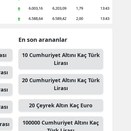
6.003,16
6.203,09
1,79
13:43
amsun
6.588,64
6.589,42
2,00
13:43
irt
inop
En son arananlar
ivas
ası
10
Cumhuriyet Altını
Kaç Türk
ekirdağ
Lirası
okat
rası
20
Cumhuriyet Altını
Kaç Türk
rabzon
Lirası
rası
unceli
20
Çeyrek Altın
Kaç Euro
anlıurfa
rası
şak
100000
Cumhuriyet Altını
Kaç
rası
an
Türk Lirası