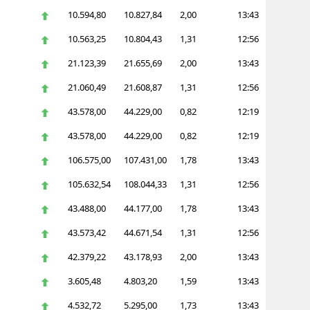
10.594,80
10.827,84
2,00
13:43
alatya
10.563,25
10.804,43
1,31
12:56
anisa
21.123,39
21.655,69
2,00
13:43
ahramanmaraş
21.060,49
21.608,87
1,31
12:56
ardin
43.578,00
44.229,00
0,82
12:19
uğla
43.578,00
44.229,00
0,82
12:19
106.575,00
107.431,00
1,78
13:43
uş
105.632,54
108.044,33
1,31
12:56
evşehir
43.488,00
44.177,00
1,78
13:43
iğde
43.573,42
44.671,54
1,31
12:56
rdu
42.379,22
43.178,93
2,00
13:43
ize
3.605,48
4.803,20
1,59
13:43
akarya
4.532,72
5.295,00
1,73
13:43