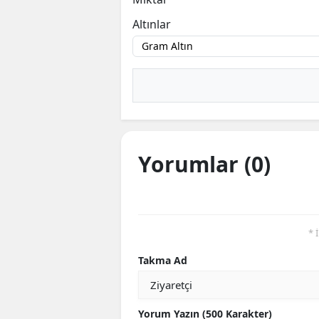
E
Altınlar
E
E
E
E
Yorumlar (0)
G
G
G
* 
H
Takma Ad
H
I
Yorum Yazın (500 Karakter)