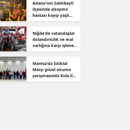
Adana'nın Saimbeyli
ilçesinde alzaymır
hastası kayıp yaşlı
adam aranıyor
Niğde'de vatandaşlar
dolandırıcılık ve mal
varlığına karşı işlenen
suçlar konusunda
bilgilendirildi
Manisa'da İstiklal
Marşı güzel okuma
yarışmasında Kula il
birincisi oldu