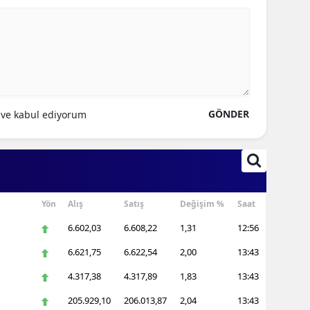
ersin
stanbul
zmir
ars
GÖNDER
ve kabul ediyorum
astamonu
ayseri
rklareli
Yön
Alış
Satış
Değişim %
Saat
ırşehir
6.602,03
6.608,22
1,31
12:56
ocaeli
6.621,75
6.622,54
2,00
13:43
onya
4.317,38
4.317,89
1,83
13:43
205.929,10
206.013,87
2,04
13:43
ütahya