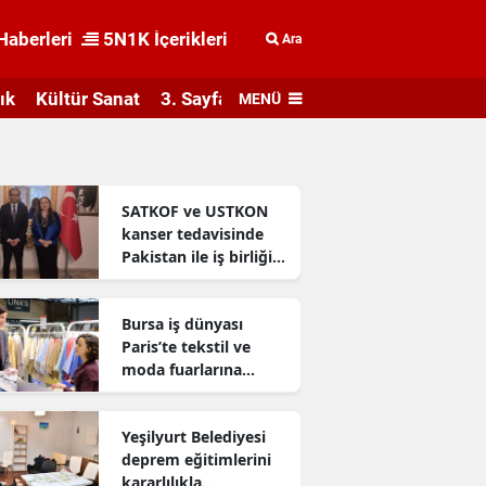
Haberleri
5N1K İçerikleri
Ara
ık
Kültür Sanat
3. Sayfa
MENÜ
SATKOF ve USTKON
kanser tedavisinde
Pakistan ile iş birliği
geliştiriyor
Bursa iş dünyası
Paris’te tekstil ve
moda fuarlarına
katıldı
Yeşilyurt Belediyesi
deprem eğitimlerini
kararlılıkla