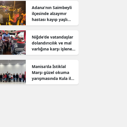
Adana'nın Saimbeyli
ilçesinde alzaymır
hastası kayıp yaşlı
adam aranıyor
Niğde'de vatandaşlar
dolandırıcılık ve mal
varlığına karşı işlenen
suçlar konusunda
bilgilendirildi
Manisa'da İstiklal
Marşı güzel okuma
yarışmasında Kula il
birincisi oldu