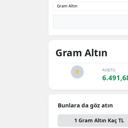
B
B
Bi
B
Gram Altın
B
B
ALIŞ(TL)
6.491,6
Ç
Ç
Ç
Bunlara da göz atın
D
1
Gram Altın
Kaç TL
D