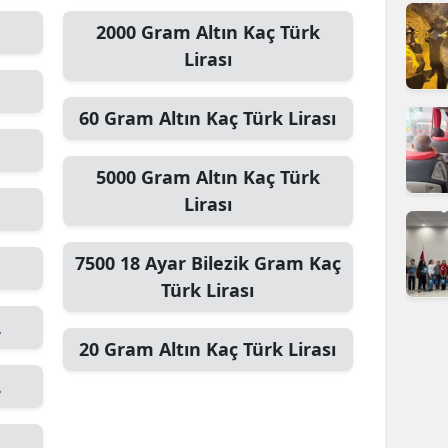
dirne
2000
Gram Altın
Kaç Türk
Lirası
lazığ
rzincan
60
Gram Altın
Kaç Türk Lirası
rzurum
5000
Gram Altın
Kaç Türk
skişehir
Lirası
aziantep
7500
18 Ayar Bilezik Gram
Kaç
iresun
Türk Lirası
ümüşhane
L
20
Gram Altın
Kaç Türk Lirası
akkari
L
atay
sparta
L