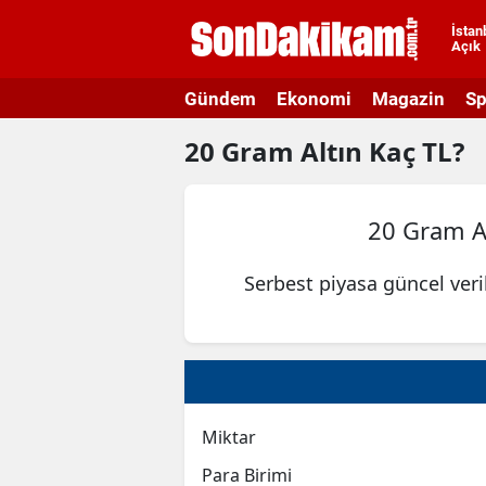
İstan
Açık
A
Gündem
Ekonomi
Magazin
Sp
A
20
Gram Altın
Kaç TL?
A
A
20 Gram A
A
Serbest piyasa güncel ver
A
A
A
A
Miktar
B
Para Birimi