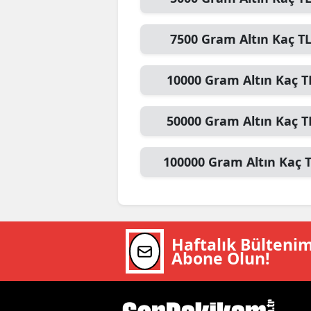
M
7500
Gram Altın
Kaç T
İ
İ
10000
Gram Altın
Kaç T
K
50000
Gram Altın
Kaç T
K
100000
Gram Altın
Kaç 
K
Kı
K
Haftalık Bülteni
K
Abone Olun!
K
K