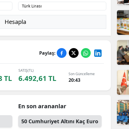
ilecik
ingöl
Hesapla
tlis
olu
Paylaş:
urdur
ursa
SATIŞ(TL)
Son Güncelleme
8 TL
6.492,61 TL
anakkale
20:43
ankırı
orum
En son arananlar
enizli
50
Cumhuriyet Altını
Kaç Euro
iyarbakır