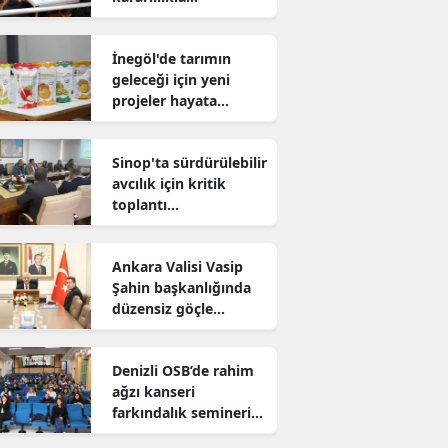
sürdürüyor
İnegöl'de tarımın
geleceği için yeni
projeler hayata
geçiriliyor
Sinop'ta sürdürülebilir
avcılık için kritik
toplantı
gerçekleştirildi
Ankara Valisi Vasip
Şahin başkanlığında
düzensiz göçle
mücadele toplantısı
yapıldı
Denizli OSB’de rahim
ağzı kanseri
farkındalık semineri
düzenlendi