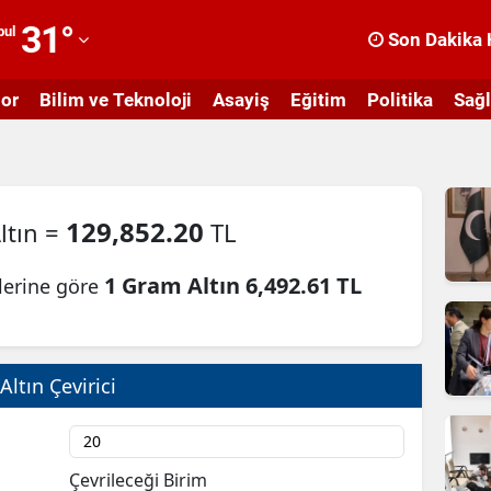
31
°
bul
Son Dakika 
dana
or
Bilim ve Teknoloji
Asayiş
Eğitim
Politika
Sağl
dıyaman
fyonkarahisar
ğrı
129,852.20
ltın =
TL
masya
1 Gram Altın 6,492.61 TL
ilerine göre
nkara
ntalya
rtvin
Altın Çevirici
ydın
alıkesir
Çevrileceği Birim