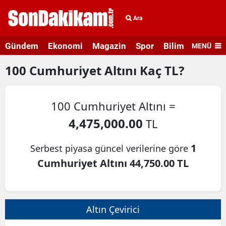
Ara
Gündem
Ekonomi
Magazin
Spor
Bilim ve Teknolo
MENÜ
100
Cumhuriyet Altını
Kaç TL?
100 Cumhuriyet Altını =
4,475,000.00
TL
1
Serbest piyasa güncel verilerine göre
Cumhuriyet Altını 44,750.00 TL
Altın Çevirici