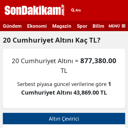
Ara
Gündem
Ekonomi
Magazin
Spor
Bilim ve Teknolo
MENÜ
20
Cumhuriyet Altını
Kaç TL?
877,380.00
20 Cumhuriyet Altını =
TL
1
Serbest piyasa güncel verilerine göre
Cumhuriyet Altını 43,869.00 TL
Altın Çevirici