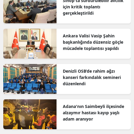
Sinop'ta sürdürülebilir avcılık
için kritik toplantı
gerçekleştirildi
Ankara Valisi Vasip Şahin
başkanlığında düzensiz göçle
mücadele toplantısı yapıldı
Denizli OSB’de rahim ağzı
kanseri farkındalık semineri
düzenlendi
Adana'nın Saimbeyli ilçesinde
alzaymır hastası kayıp yaşlı
adam aranıyor