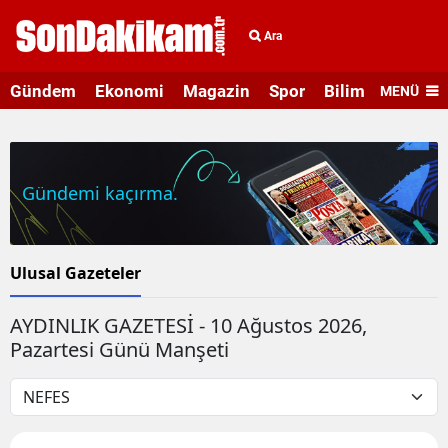
Ara
Gündem
Ekonomi
Magazin
Spor
Bilim ve Teknolo
MENÜ
Gündemi kaçırma.
Ulusal Gazeteler
AYDINLIK GAZETESİ - 10 Ağustos 2026,
Pazartesi Günü Manşeti