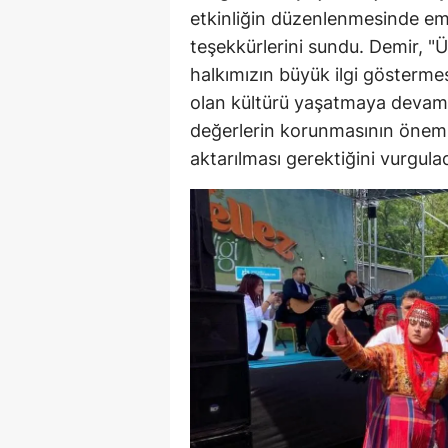
etkinliğin düzenlenmesinde em
M
teşekkürlerini sundu. Demir, "
M
halkımızın büyük ilgi göstermesi
olan kültürü yaşatmaya devam 
K
değerlerin korunmasının önemi
M
aktarılması gerektiğini vurgulad
M
M
N
N
O
R
S