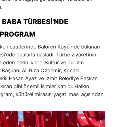
ı.
dirne
lazığ
 BABA TÜRBESI'NDE
rzincan
 PROGRAM
rzurum
erken saatlerinde Balören Köyü'nde bulunan
skişehir
i'nde dualarla başladı. Türbe ziyaretinin
eden etkinliklere, Kültür ve Turizm
aziantep
 Başkanı Ali Rıza Özdemir, Kocaeli
iresun
kili Hasan Ayaz ve İzmit Belediye Başkan
ıran gibi önemli isimler katıldı. Halkın
ümüşhane
gram, kültürel mirasın yaşatılması açısından
akkari
atay
sparta