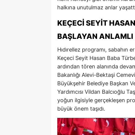
halkına unutulmaz anlar yaşatt
E
E
KEÇECI SEYIT HASAN
E
BAŞLAYAN ANLAMLI
E
Hıdırellez programı, sabahın 
E
Keçeci Seyit Hasan Baba Türbes
ardından tören alanında devam 
G
Bakanlığı Alevi-Bektaşi Cemevi
G
Büyükşehir Belediye Başkan Ve
Yardımcısı Vildan Balcıoğlu Taşk
G
yoğun ilgisiyle gerçekleşen pro
H
büyük önem taşıdı.
H
I