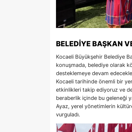
S
Si
S
BELEDIYE BAŞKAN V
S
Kocaeli Büyükşehir Belediye Ba
T
konuşmada, belediye olarak köy
T
desteklemeye devam edeceklerini
Kocaeli tarihinde önemli bir yer
T
etkinlikleri takip ediyoruz ve
T
beraberlik içinde bu geleneği 
Ayaz, yerel yönetimlerin kültür
Ş
vurguladı.
U
V