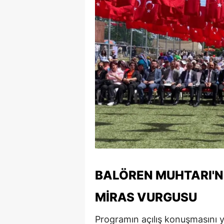
M
İ
İ
K
K
K
Kı
K
BALÖREN MUHTARI'N
K
MIRAS VURGUSU
K
K
Programın açılış konuşmasını