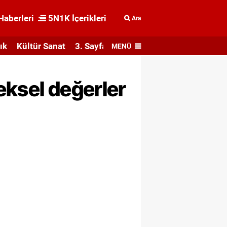
Haberleri
5N1K İçerikleri
Ara
ık
Kültür Sanat
3. Sayfa
MENÜ
eksel değerler