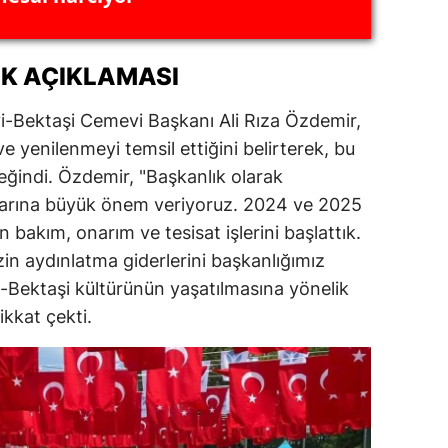
alova
K AÇIKLAMASI
arabük
vi-Bektaşi Cemevi Başkanı Ali Rıza Özdemir,
lis
ve yenilenmeyi temsil ettiğini belirterek, bu
smaniye
ğindi. Özdemir, "Başkanlık olarak
üzce
larına büyük önem veriyoruz. 2024 ve 2025
 bakım, onarım ve tesisat işlerini başlattık.
in aydınlatma giderlerini başkanlığımız
-Bektaşi kültürünün yaşatılmasına yönelik
ikkat çekti.