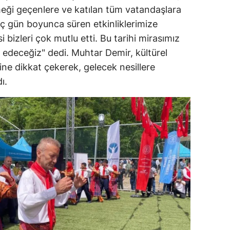
eği geçenlere ve katılan tüm vatandaşlara
alatya
Üç gün boyunca süren etkinliklerimize
anisa
 bizleri çok mutlu etti. Bu tarihi mirasımız
edeceğiz" dedi. Muhtar Demir, kültürel
ahramanmaraş
ne dikkat çekerek, gelecek nesillere
ardin
ı.
uğla
uş
evşehir
iğde
rdu
ize
akarya