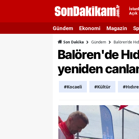
İstan
Açık
A
Gündem
Ekonomi
Magazin
Sp
A
Gündem
Balören'de Hıd
Son Dakika
A
Balören'de Hıd
A
yeniden canla
A
A
#Kocaeli
#Kültür
#Hıdıre
A
A
A
B