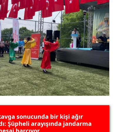
ozgat
onguldak
ksaray
ayburt
araman
ırıkkale
atman
ırnak
artın
kavga sonucunda bir kişi ağır
rdahan
dı: Şüpheli arayışında jandarma
esai harcıyor
ğdır