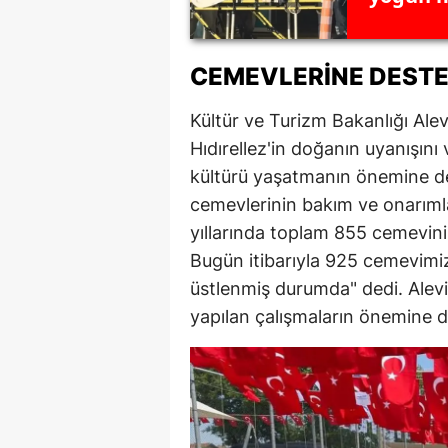
Y
CEMEVLERINE DESTE
K
Kültür ve Turizm Bakanlığı Ale
Ki
Hıdırellez'in doğanın uyanışını 
O
kültürü yaşatmanın önemine de
D
cemevlerinin bakım ve onarım
yıllarında toplam 855 cemevinin
Bugün itibarıyla 925 cemevimiz
üstlenmiş durumda" dedi. Alevi
yapılan çalışmaların önemine d