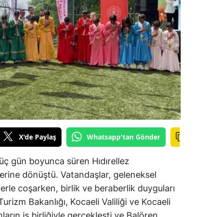
ilecik
ingöl
tlis
olu
urdur
ursa
anakkale
X'de Paylaş
Whatsapp'tan Gönder
ankırı
, üç gün boyunca süren Hıdırellez
orum
k yerine dönüştü. Vatandaşlar, geleneksel
erle coşarken, birlik ve beraberlik duyguları
enizli
 Turizm Bakanlığı, Kocaeli Valiliği ve Kocaeli
iyarbakır
arın iş birliğiyle gerçekleşti ve Balören