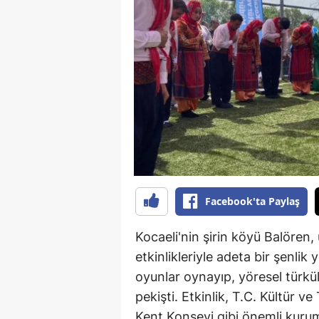
B
B
Bi
B
B
B
Ç
Facebook'ta Paylaş
Ç
Kocaeli'nin şirin köyü Balören
Ç
etkinlikleriyle adeta bir şenli
oyunlar oynayıp, yöresel türkül
D
pekişti. Etkinlik, T.C. Kültür ve
D
Kent Konseyi gibi önemli kuruml