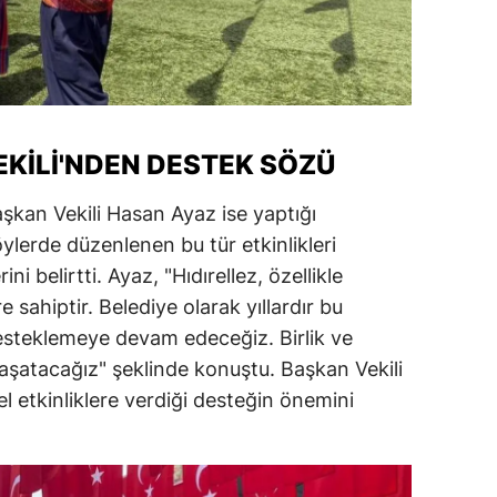
amsun
irt
inop
EKILI'NDEN DESTEK SÖZÜ
ivas
şkan Vekili Hasan Ayaz ise yaptığı
ekirdağ
lerde düzenlenen bu tür etkinlikleri
okat
 belirtti. Ayaz, "Hıdırellez, özellikle
e sahiptir. Belediye olarak yıllardır bu
rabzon
 desteklemeye devam edeceğiz. Birlik ve
unceli
yaşatacağız" şeklinde konuştu. Başkan Vekili
el etkinliklere verdiği desteğin önemini
anlıurfa
şak
an