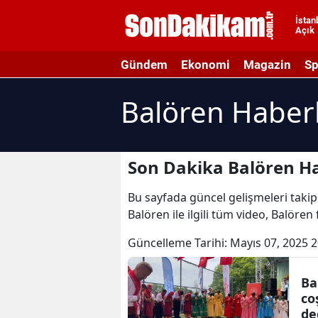
İstan
Açık
A
Gündem
Ekonomi
Magazin
Sp
A
Balören Haberl
A
A
A
Son Dakika Balören Ha
A
Bu sayfada güncel gelişmeleri takip 
Balören ile ilgili tüm video, Balören
A
Güncelleme Tarihi:
Mayıs 07, 2025 2
A
A
Ba
co
B
de