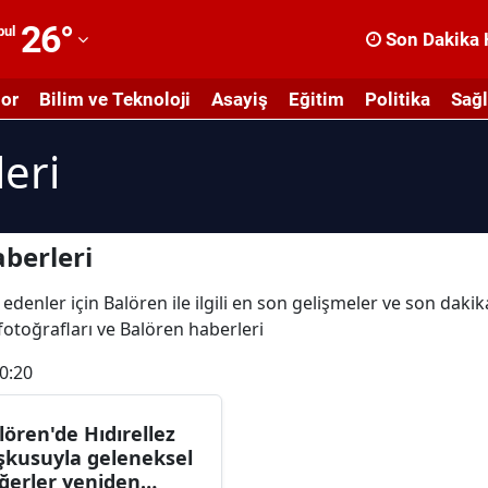
26
°
bul
Son Dakika 
dana
or
Bilim ve Teknoloji
Asayiş
Eğitim
Politika
Sağl
dıyaman
eri
fyonkarahisar
ğrı
masya
berleri
nkara
edenler için Balören ile ilgili en son gelişmeler ve son daki
 fotoğrafları ve Balören haberleri
ntalya
0:20
rtvin
ydın
lören'de Hıdırellez
şkusuyla geleneksel
alıkesir
ğerler yeniden