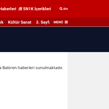
Haberleri
5N1K İçerikleri
Ara
ık
Kültür Sanat
3. Sayfa
MENÜ
ka Balören haberleri sunulmaktadır.