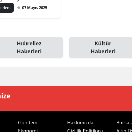
nlandı
ilecik
ündem
07 Mayıs 2025
ingöl
tlis
olu
Hıdırellez
Kültür
Haberleri
Haberleri
urdur
ursa
anakkale
ankırı
mize
orum
enizli
Gündem
Hakkımızda
Borsal
iyarbakır
Ekonomi
Gizlilik Politikası
Altın Fi