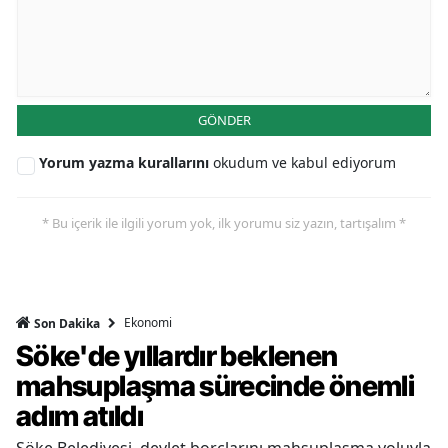
GÖNDER
Yorum yazma kurallarını
okudum ve kabul ediyorum
* Bu içerik ile ilgili yorum yok, ilk yorumu siz yazın, tartışalım *
Ekonomi
Son Dakika
Söke'de yıllardır beklenen
mahsuplaşma sürecinde önemli
adım atıldı
Söke Belediyesi, devlet borçlarını mahsuplaşma yoluyla