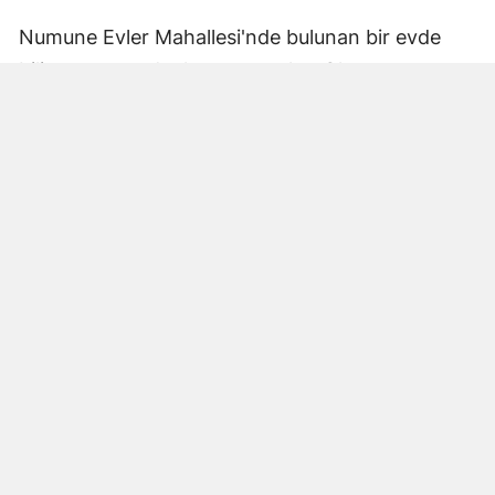
Numune Evler Mahallesi'nde bulunan bir evde
bilinmeyen nedenle yangın çıktı. Olay,
çevredekiler tarafından fark edilerek yetkililere
bildirildi.
Hatay Büyükşehir Belediyesi'ne bağlı itfaiye