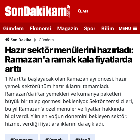
Ara
Gündem
Ekonomi
Magazin
Spor
Bilim ve Teknolo
MENÜ
Gündem
Son Dakika
Hazır sektör menülerini hazırladı:
Ramazan'a ramak kala fiyatlarda
arttı
1 Mart'ta başlayacak olan Ramazan ayı öncesi, hazır
yemek sektörü tüm hazırlıklarını tamamladı.
Ramazan'da iftar yemekleri ve kumanya paketleri
büyük bir talep görmesi bekleniyor. Sektör temsilcileri,
bu yıl Ramazan'a özel menüler ve fiyatlar hakkında
bilgi verdi. Yılın en yoğun dönemini bekleyen sektör,
hizmet verdiği fiyat aralıklarını da açıkladı.
#Ramazan
#Yemek
#Menü