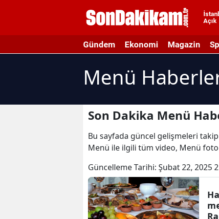
İstan
Açık
A
Gündem
Ekonomi
Magazin
Sp
A
Menü Haberler
A
A
A
Son Dakika Menü Habe
A
Bu sayfada güncel gelişmeleri takip
Menü ile ilgili tüm video, Menü fot
A
Güncelleme Tarihi:
Şubat 22, 2025 2
A
A
Ha
me
B
Ra