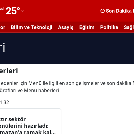
25
°
bul
Son Dakika 
dana
or
Bilim ve Teknoloji
Asayiş
Eğitim
Politika
Sağl
dıyaman
i
fyonkarahisar
ğrı
masya
rleri
nkara
 edenler için Menü ile ilgili en son gelişmeler ve son dakik
oğrafları ve Menü haberleri
ntalya
1:32
rtvin
ydın
zır sektör
nülerini hazırladı:
alıkesir
mazan'a ramak kala