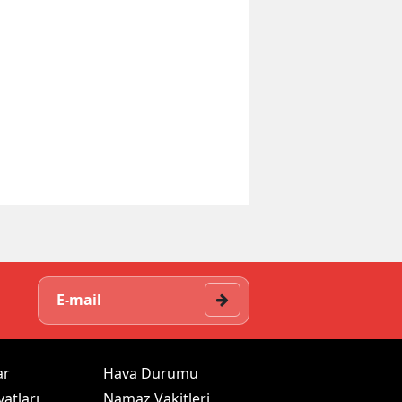
ar
Hava Durumu
yatları
Namaz Vakitleri