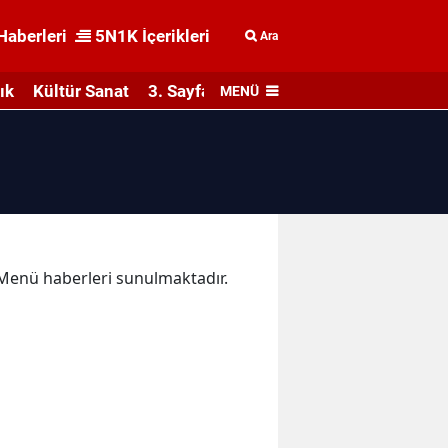
Haberleri
5N1K İçerikleri
Ara
ık
Kültür Sanat
3. Sayfa
MENÜ
a Menü haberleri sunulmaktadır.