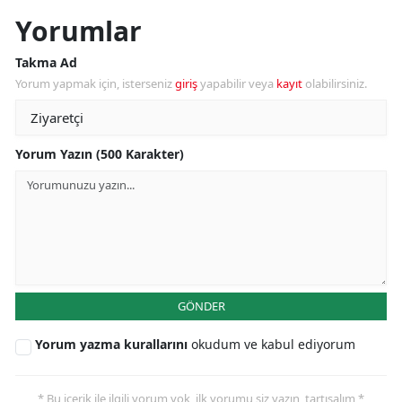
Yorumlar
Takma Ad
Yorum yapmak için, isterseniz
giriş
yapabilir veya
kayıt
olabilirsiniz.
Yorum Yazın (500 Karakter)
GÖNDER
Yorum yazma kurallarını
okudum ve kabul ediyorum
* Bu içerik ile ilgili yorum yok, ilk yorumu siz yazın, tartışalım *