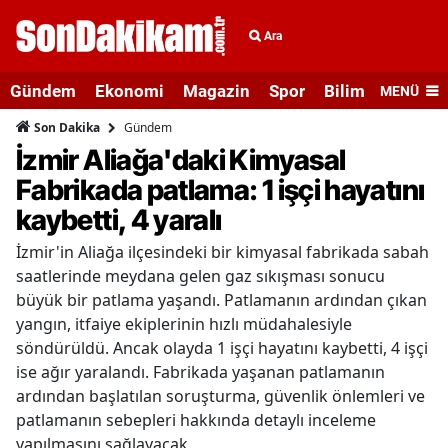
Ara
Gündem
Ekonomi
Magazin
Spor
Bilim ve Teknolo
MENÜ
Gündem
Son Dakika
İzmir Aliağa'daki Kimyasal
Fabrikada patlama: 1 işçi hayatını
kaybetti, 4 yaralı
İzmir'in Aliağa ilçesindeki bir kimyasal fabrikada sabah
saatlerinde meydana gelen gaz sıkışması sonucu
büyük bir patlama yaşandı. Patlamanın ardından çıkan
yangın, itfaiye ekiplerinin hızlı müdahalesiyle
söndürüldü. Ancak olayda 1 işçi hayatını kaybetti, 4 işçi
ise ağır yaralandı. Fabrikada yaşanan patlamanın
ardından başlatılan soruşturma, güvenlik önlemleri ve
patlamanın sebepleri hakkında detaylı inceleme
yapılmasını sağlayacak.