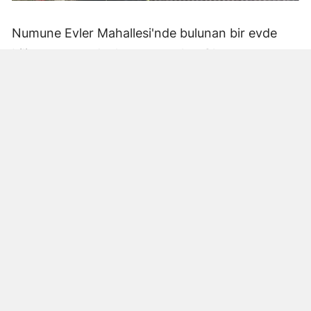
Numune Evler Mahallesi'nde bulunan bir evde
bilinmeyen nedenle yangın çıktı. Olay,
çevredekiler tarafından fark edilerek yetkililere
bildirildi.
Hatay Büyükşehir Belediyesi'ne bağlı itfaiye