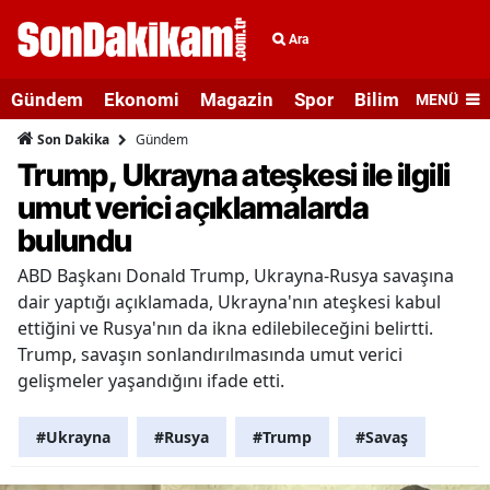
Ara
Gündem
Ekonomi
Magazin
Spor
Bilim ve Teknolo
MENÜ
Gündem
Son Dakika
Trump, Ukrayna ateşkesi ile ilgili
umut verici açıklamalarda
bulundu
ABD Başkanı Donald Trump, Ukrayna-Rusya savaşına
dair yaptığı açıklamada, Ukrayna'nın ateşkesi kabul
ettiğini ve Rusya'nın da ikna edilebileceğini belirtti.
Trump, savaşın sonlandırılmasında umut verici
gelişmeler yaşandığını ifade etti.
#Ukrayna
#Rusya
#Trump
#Savaş