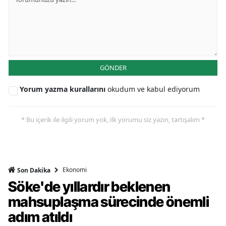
GÖNDER
Yorum yazma kurallarını
okudum ve kabul ediyorum
* Bu içerik ile ilgili yorum yok, ilk yorumu siz yazın, tartışalım *
Ekonomi
Son Dakika
Söke'de yıllardır beklenen
mahsuplaşma sürecinde önemli
adım atıldı