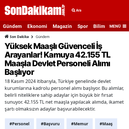
Ara
Gündem
Ekonomi
Magazin
Spor
Bilim ve Teknolo
MENÜ
Gündem
Son Dakika
Yüksek Maaşlı Güvenceli İş
Arayanlar! Kamuya 42.155 TL
Maaşla Devlet Personeli Alımı
Başlıyor
18 Kasım 2024 itibarıyla, Türkiye genelinde devlet
kurumlarına kadrolu personel alımı başlıyor. Bu alımlar,
belirli niteliklere sahip adaylar için büyük bir fırsat
sunuyor. 42.155 TL net maaşla yapılacak alımda, ikamet
şartı olmaksızın adaylar başvurabilecektir.
#Personel
#Başvuru
#Memur
#Maaş