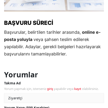
BAŞVURU SÜRECI
Başvurular, belirtilen tarihler arasında,
online e-
posta yoluyla
veya şahsen teslim edilerek
yapılabilir. Adaylar, gerekli belgeleri hazırlayarak
başvurularını tamamlayabilirler.
Yorumlar
Takma Ad
Yorum yapmak için, isterseniz
giriş
yapabilir veya
kayıt
olabilirsiniz.
Yorum Yazın (500 Karakter)