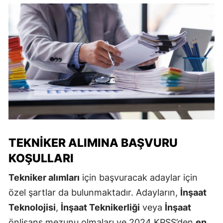
TEKNIKER ALIMINA BAŞVURU
KOŞULLARI
Tekniker alımları
için başvuracak adaylar için
özel şartlar da bulunmaktadır. Adayların,
İnşaat
Teknolojisi
,
İnşaat Teknikerliği
veya
İnşaat
önlisans mezunu olmaları ve 2024 KPSS’den
en