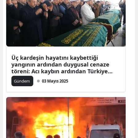
Üç kardeşin hayatını kaybettiği
yangının ardından duygusal cenaze
töreni: Acı kaybın ardından Türkiye
kenetlendi
Gündem
03 Mayıs 2025