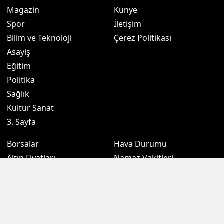
Magazin
Künye
Spor
İletişim
Bilim ve Teknoloji
Çerez Politikası
Asayiş
Eğitim
Politika
Sağlık
Kültür Sanat
3. Sayfa
Borsalar
Hava Durumu
Altın Fiyatları
Namaz Vakitleri
Döviz Fiyatları
Puan Durumu
Kripto Paralar
Eczaneler
Sondakikam.com.tr, Türkiye ve dünya gündeminden son dakika
haberleri, gündemden haberleri, ekonomi, siyaset, spor, kamu gibi