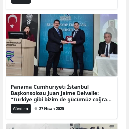
Panama Cumhuriyeti İstanbul
Başkonsolosu Juan Jaime Delvalle:
"Türkiye gibi bizim de gücümüz coğrafi
konumumuzda yatıyor"
Gündem
27 Nisan 2025