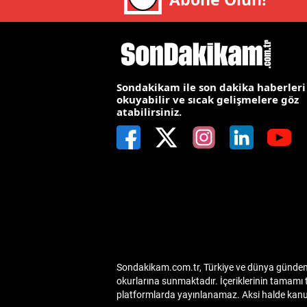
E
E
E
Sondakikam ile son dakika haberleri
okuyabilir ve sıcak gelişmelere göz
E
atabilirsiniz.
E
G
G
G
H
Sondakikam.com.tr, Türkiye ve dünya gündemin
H
okurlarına sunmaktadır. İçeriklerinin tamamı 
platformlarda yayınlanamaz. Aksi halde kanuni
I