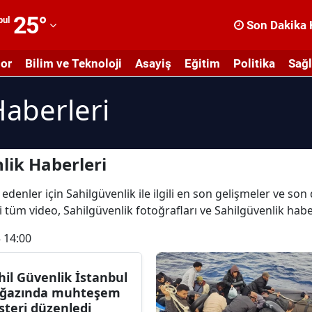
25
°
bul
Son Dakika 
dana
or
Bilim ve Teknoloji
Asayiş
Eğitim
Politika
Sağl
dıyaman
Haberleri
fyonkarahisar
ğrı
masya
lik Haberleri
nkara
edenler için Sahilgüvenlik ile ilgili en son gelişmeler ve son
li tüm video, Sahilgüvenlik fotoğrafları ve Sahilgüvenlik habe
ntalya
 14:00
rtvin
ydın
hil Güvenlik İstanbul
ğazında muhteşem
alıkesir
steri düzenledi