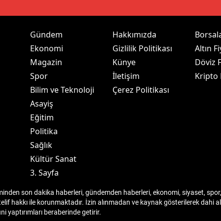
dirne
lazığ
Gündem
Hakkımızda
Borsal
Ekonomi
Gizlilik Politikası
Altın Fi
rzincan
Magazin
Künye
Döviz F
rzurum
Spor
İletişim
Kripto
Bilim ve Teknoloji
Çerez Politikası
skişehir
Asayiş
aziantep
Eğitim
Politika
iresun
Sağlık
ümüşhane
Kültür Sanat
3. Sayfa
akkari
den son dakika haberleri, gündemden haberleri, ekonomi, siyaset, spor, 
atay
telif hakkı ile korunmaktadır. İzin alınmadan ve kaynak gösterilerek dahi
 yaptırımları beraberinde getirir.
sparta