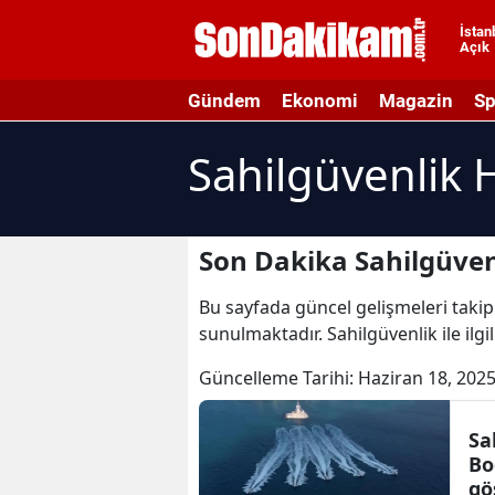
İstan
Açık
A
Gündem
Ekonomi
Magazin
Sp
A
Sahilgüvenlik 
A
A
A
Son Dakika Sahilgüven
A
Bu sayfada güncel gelişmeleri takip 
sunulmaktadır. Sahilgüvenlik ile ilgi
A
Güncelleme Tarihi:
Haziran 18, 2025
A
A
Sa
Bo
B
gö