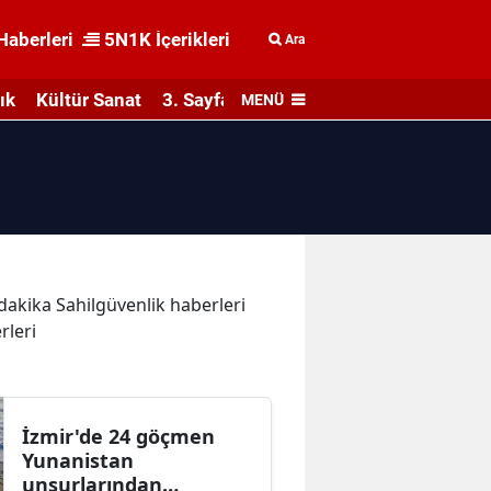
Haberleri
5N1K İçerikleri
Ara
ık
Kültür Sanat
3. Sayfa
MENÜ
 dakika Sahilgüvenlik haberleri
rleri
İzmir'de 24 göçmen
Yunanistan
unsurlarından