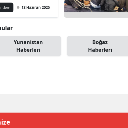
ilecik
ündem
18 Haziran 2025
ingöl
nular
tlis
olu
Yunanistan
Boğaz
Haberleri
Haberleri
urdur
ursa
anakkale
ankırı
orum
enizli
mize
iyarbakır