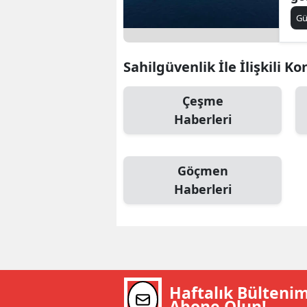
B
G
B
Sahilgüvenlik İle İlişkili Ko
Bi
Çeşme
B
Haberleri
B
B
Göçmen
Ç
Haberleri
Ç
Ç
D
Haftalık Bülteni
D
Abone Olun!