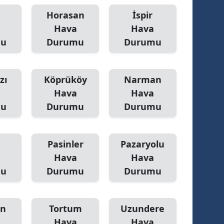
ersin
Horasan
İspir
Hava
Hava
stanbul
mu
Durumu
Durumu
zmir
ars
zı
Köprüköy
Narman
Hava
Hava
astamonu
mu
Durumu
Durumu
ayseri
rklareli
Pasinler
Pazaryolu
Hava
Hava
ırşehir
mu
Durumu
Durumu
ocaeli
onya
n
Tortum
Uzundere
ütahya
Hava
Hava