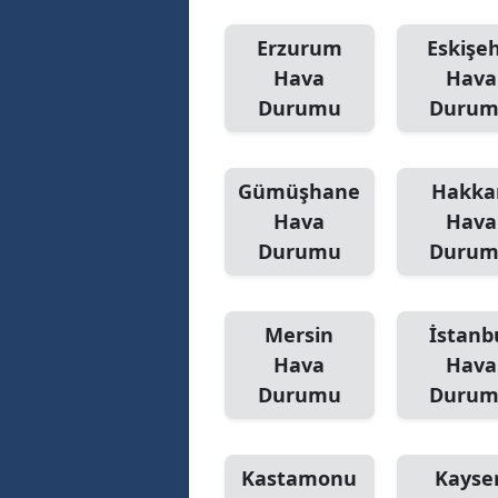
Y
Erzurum
Eskişeh
Hava
Hava
Z
Durumu
Duru
A
B
Gümüşhane
Hakka
Hava
Hava
K
Durumu
Duru
K
B
Mersin
İstanb
Ş
Hava
Hava
Durumu
Duru
B
A
Kastamonu
Kayser
I