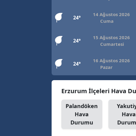
E
14 Ağustos 2026
24°
E
Cuma
E
15 Ağustos 2026
24°
Cumartesi
E
E
16 Ağustos 2026
24°
Pazar
G
G
Erzurum İlçeleri Hava 
G
Palandöken
Yakuti
H
Hava
Hava
H
Durumu
Duru
I