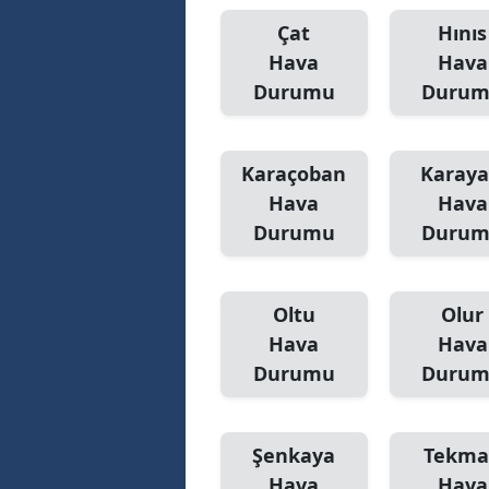
Çat
Hınıs
M
Hava
Hava
İ
Durumu
Duru
İ
K
Karaçoban
Karaya
Hava
Hava
K
Durumu
Duru
K
Kı
Oltu
Olur
Hava
Hava
K
Durumu
Duru
K
K
Şenkaya
Tekma
K
Hava
Hava