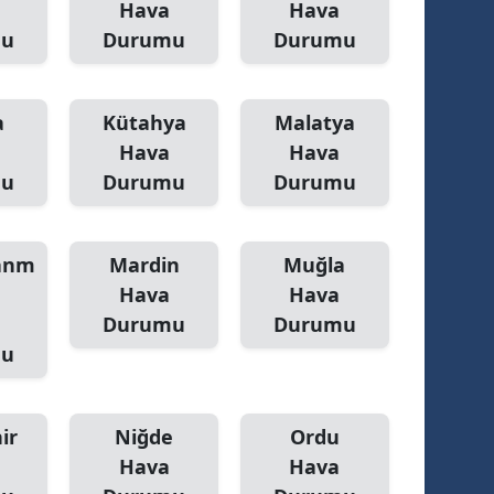
Hava
Hava
mu
Durumu
Durumu
alova
arabük
a
Kütahya
Malatya
lis
Hava
Hava
mu
smaniye
Durumu
Durumu
üzce
anm
Mardin
Muğla
Hava
Hava
Durumu
Durumu
mu
ir
Niğde
Ordu
Hava
Hava