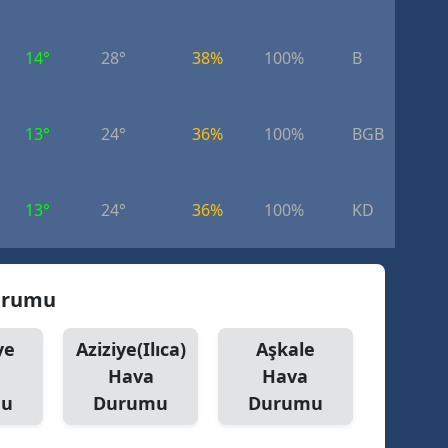
dirne
14°
28°
38%
100%
B
7.
lazığ
rzincan
10
13°
24°
36%
100%
BGB
k
rzurum
skişehir
13°
24°
36%
100%
KD
3.
aziantep
iresun
Durumu
ümüşhane
ye
Aziziye(Ilıca)
Aşkale
akkari
Hava
Hava
atay
mu
Durumu
Durumu
sparta