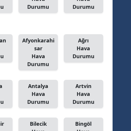
mu
Durumu
Durumu
alatya
anisa
ahramanmaraş
an
Afyonkarahi
Ağrı
ardin
sar
Hava
mu
Hava
Durumu
uğla
Durumu
uş
evşehir
a
Antalya
Artvin
iğde
Hava
Hava
mu
Durumu
Durumu
rdu
ize
ir
Bilecik
Bingöl
akarya