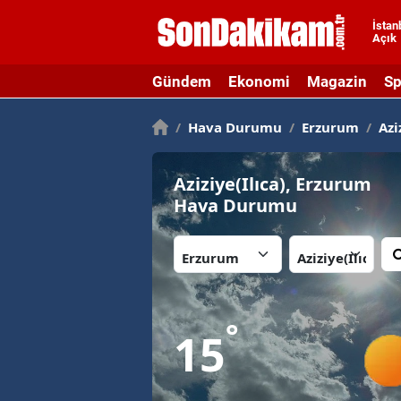
İstan
Açık
A
Gündem
Ekonomi
Magazin
Sp
A
/
Hava Durumu
/
Erzurum
/
Aziz
A
A
Aziziye(Ilıca), Erzurum
A
Hava Durumu
A
İl:
İlçe:
A
A
°
15
A
B