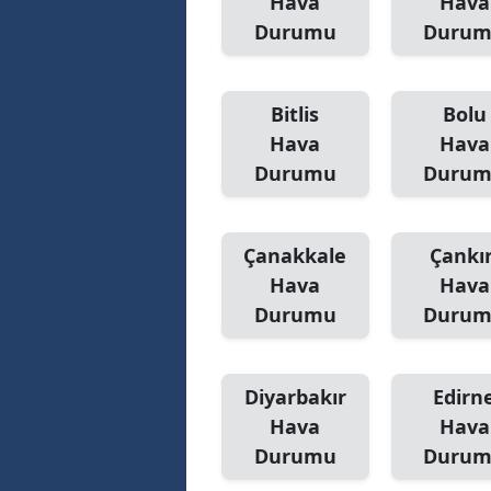
Hava
Hava
Durumu
Duru
S
Si
Bitlis
Bolu
S
Hava
Hava
Durumu
Duru
S
T
Çanakkale
Çankır
T
Hava
Hava
T
Durumu
Duru
T
Diyarbakır
Edirn
Ş
Hava
Hava
U
Durumu
Duru
V