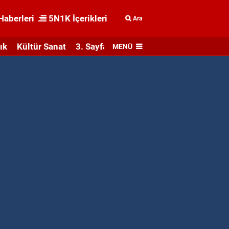
Haberleri
5N1K İçerikleri
Ara
ık
Kültür Sanat
3. Sayfa
MENÜ