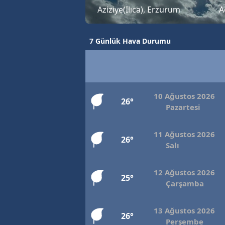
Aziziye(Ilıca), Erzurum
A
B
B
7 Günlük Hava Durumu
Bi
B
B
10 Ağustos 2026
26°
Pazartesi
B
11 Ağustos 2026
Ç
26°
Salı
Ç
12 Ağustos 2026
Ç
25°
Çarşamba
D
13 Ağustos 2026
26°
D
Perşembe