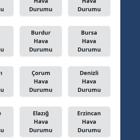
Hava
Hava
mu
Durumu
Durumu
amsun
irt
Burdur
Bursa
inop
Hava
Hava
mu
Durumu
Durumu
ivas
ekirdağ
ı
Çorum
Denizli
okat
Hava
Hava
rabzon
mu
Durumu
Durumu
unceli
e
Elazığ
Erzincan
anlıurfa
Hava
Hava
şak
mu
Durumu
Durumu
an