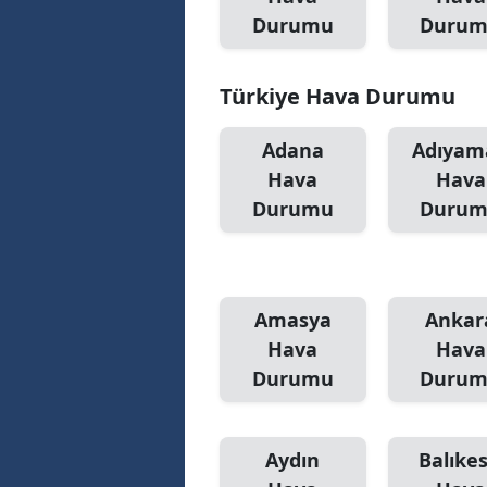
Durumu
Duru
M
M
Türkiye Hava Durumu
K
Adana
Adıyam
M
Hava
Hava
Durumu
Duru
M
M
N
Amasya
Ankar
N
Hava
Hava
Durumu
Duru
O
R
Aydın
Balıkes
S