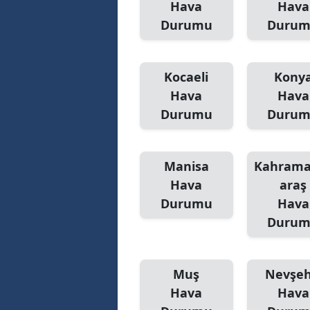
Hava
Hava
Durumu
Duru
Y
K
Kocaeli
Kony
Ki
Hava
Hava
Durumu
Duru
O
D
Manisa
Kahram
Hava
araş
Durumu
Hava
Duru
Muş
Nevşeh
Hava
Hava