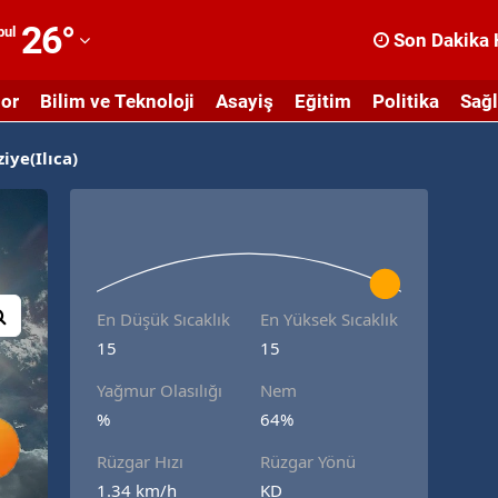
26
°
bul
Son Dakika 
dana
or
Bilim ve Teknoloji
Asayiş
Eğitim
Politika
Sağl
dıyaman
iye(Ilıca)
fyonkarahisar
ğrı
masya
nkara
En Düşük Sıcaklık
En Yüksek Sıcaklık
ntalya
15
15
rtvin
Yağmur Olasılığı
Nem
%
64%
ydın
Rüzgar Hızı
Rüzgar Yönü
alıkesir
1.34 km/h
KD