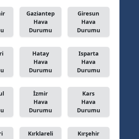
ozgat
ir
Gaziantep
Giresun
Hava
Hava
onguldak
mu
Durumu
Durumu
ksaray
ayburt
ri
Hatay
Isparta
Hava
Hava
araman
mu
Durumu
Durumu
ırıkkale
atman
ul
İzmir
Kars
ırnak
Hava
Hava
mu
Durumu
Durumu
artın
rdahan
i
Kırklareli
Kırşehir
ğdır