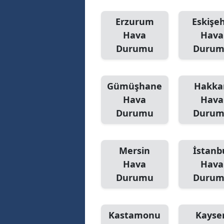
Y
Erzurum
Eskişeh
Hava
Hava
Z
Durumu
Duru
A
B
Gümüşhane
Hakka
Hava
Hava
K
Durumu
Duru
K
B
Mersin
İstanb
Ş
Hava
Hava
Durumu
Duru
B
A
Kastamonu
Kayser
I