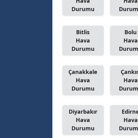
Hava
Hava
Durumu
Duru
S
Si
Bitlis
Bolu
S
Hava
Hava
Durumu
Duru
S
T
Çanakkale
Çankır
T
Hava
Hava
T
Durumu
Duru
T
Diyarbakır
Edirn
Ş
Hava
Hava
U
Durumu
Duru
V