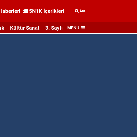
Haberleri
5N1K İçerikleri
Ara
ık
Kültür Sanat
3. Sayfa
MENÜ