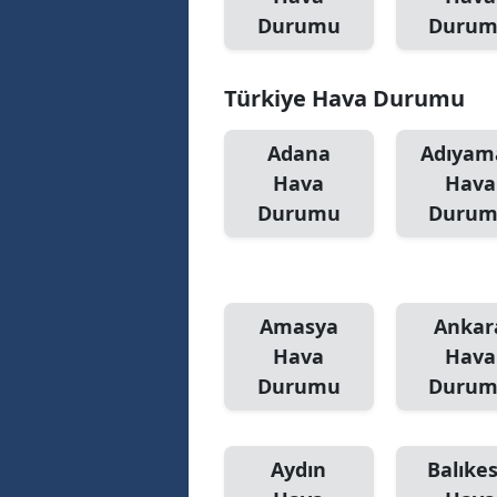
Durumu
Duru
M
M
Türkiye Hava Durumu
K
Adana
Adıyam
M
Hava
Hava
Durumu
Duru
M
M
N
Amasya
Ankar
N
Hava
Hava
Durumu
Duru
O
R
Aydın
Balıkes
S