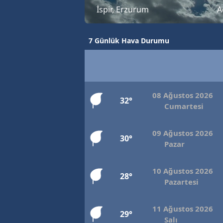
İspir, Erzurum
A
B
B
7 Günlük Hava Durumu
Bi
B
B
08 Ağustos 2026
32°
Cumartesi
B
09 Ağustos 2026
Ç
30°
Pazar
Ç
10 Ağustos 2026
Ç
28°
Pazartesi
D
11 Ağustos 2026
29°
D
Salı