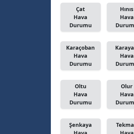
Çat
Hınıs
M
Hava
Hava
İ
Durumu
Duru
İ
K
Karaçoban
Karaya
Hava
Hava
K
Durumu
Duru
K
Kı
Oltu
Olur
Hava
Hava
K
Durumu
Duru
K
K
Şenkaya
Tekma
K
Hava
Hava