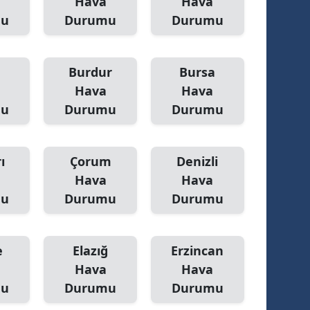
Hava
Hava
mu
Durumu
Durumu
amsun
irt
Burdur
Bursa
inop
Hava
Hava
mu
Durumu
Durumu
ivas
ekirdağ
ı
Çorum
Denizli
okat
Hava
Hava
rabzon
mu
Durumu
Durumu
unceli
e
Elazığ
Erzincan
anlıurfa
Hava
Hava
şak
mu
Durumu
Durumu
an