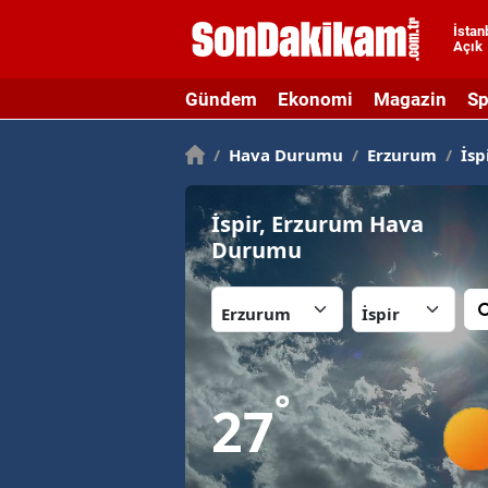
İstan
Açık
A
Gündem
Ekonomi
Magazin
Sp
A
/
Hava Durumu
/
Erzurum
/
İsp
A
A
İspir, Erzurum Hava
A
Durumu
A
İl:
İlçe:
A
A
°
27
A
B