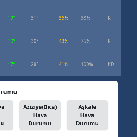
dirne
19°
31°
36%
38%
K
2.
lazığ
rzincan
19°
30°
43%
75%
K
4.
rzurum
skişehir
17°
28°
41%
100%
KD
3.
aziantep
iresun
Durumu
ümüşhane
ye
Aziziye(Ilıca)
Aşkale
akkari
Hava
Hava
atay
mu
Durumu
Durumu
sparta