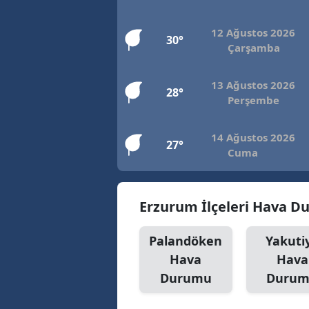
E
12 Ağustos 2026
30°
E
Çarşamba
E
13 Ağustos 2026
28°
Perşembe
E
E
14 Ağustos 2026
27°
Cuma
G
G
Erzurum İlçeleri Hava 
G
Palandöken
Yakuti
H
Hava
Hava
H
Durumu
Duru
I