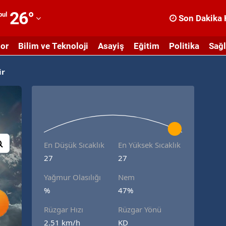
26
°
bul
Son Dakika 
dana
or
Bilim ve Teknoloji
Asayiş
Eğitim
Politika
Sağl
dıyaman
ir
fyonkarahisar
ğrı
masya
nkara
En Düşük Sıcaklık
En Yüksek Sıcaklık
ntalya
27
27
rtvin
Yağmur Olasılığı
Nem
%
47%
ydın
Rüzgar Hızı
Rüzgar Yönü
alıkesir
2.51 km/h
KD