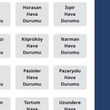
ersin
Horasan
İspir
Hava
Hava
stanbul
mu
Durumu
Durumu
zmir
ars
zı
Köprüköy
Narman
Hava
Hava
astamonu
mu
Durumu
Durumu
ayseri
rklareli
Pasinler
Pazaryolu
Hava
Hava
ırşehir
mu
Durumu
Durumu
ocaeli
onya
n
Tortum
Uzundere
ütahya
Hava
Hava