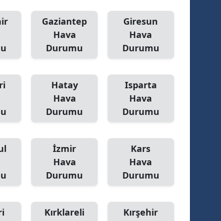
ozgat
ir
Gaziantep
Giresun
Hava
Hava
onguldak
mu
Durumu
Durumu
ksaray
ayburt
ri
Hatay
Isparta
Hava
Hava
araman
mu
Durumu
Durumu
ırıkkale
atman
ul
İzmir
Kars
ırnak
Hava
Hava
mu
Durumu
Durumu
artın
rdahan
i
Kırklareli
Kırşehir
ğdır