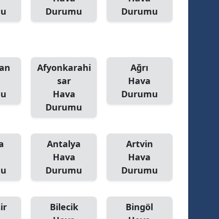
mu
Durumu
Durumu
alatya
anisa
ahramanmaraş
an
Afyonkarahi
Ağrı
ardin
sar
Hava
mu
Hava
Durumu
uğla
Durumu
uş
evşehir
a
Antalya
Artvin
iğde
Hava
Hava
mu
Durumu
Durumu
rdu
ize
ir
Bilecik
Bingöl
akarya