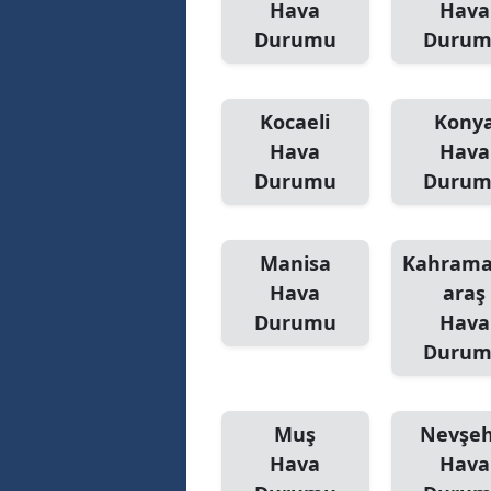
Hava
Hava
Durumu
Duru
Y
K
Kocaeli
Kony
Ki
Hava
Hava
Durumu
Duru
O
D
Manisa
Kahram
Hava
araş
Durumu
Hava
Duru
Muş
Nevşeh
Hava
Hava