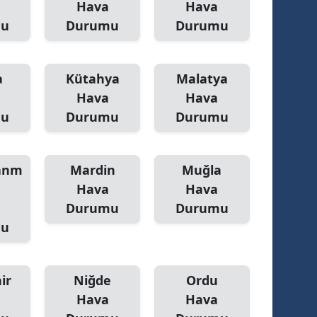
Hava
Hava
mu
Durumu
Durumu
alova
arabük
a
Kütahya
Malatya
lis
Hava
Hava
mu
smaniye
Durumu
Durumu
üzce
anm
Mardin
Muğla
Hava
Hava
Durumu
Durumu
mu
ir
Niğde
Ordu
Hava
Hava