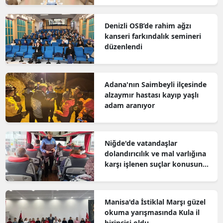
Denizli OSB’de rahim ağzı
kanseri farkındalık semineri
düzenlendi
Adana'nın Saimbeyli ilçesinde
alzaymır hastası kayıp yaşlı
adam aranıyor
Niğde'de vatandaşlar
dolandırıcılık ve mal varlığına
karşı işlenen suçlar konusunda
bilgilendirildi
Manisa'da İstiklal Marşı güzel
okuma yarışmasında Kula il
birincisi oldu