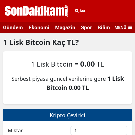
Ara
Gündem
Ekonomi
Magazin
Spor
Bilim ve Teknolo
MENÜ
1
Lisk Bitcoin
Kaç TL?
0.00
1 Lisk Bitcoin =
TL
1 Lisk
Serbest piyasa güncel verilerine göre
Bitcoin 0.00 TL
Kripto Çevirici
Miktar