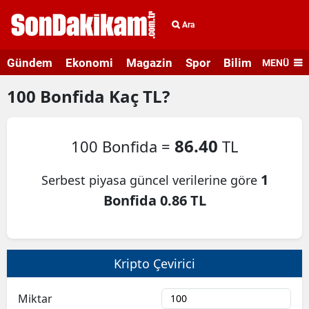
Ara
Gündem
Ekonomi
Magazin
Spor
Bilim ve Teknolo
MENÜ
100
Bonfida
Kaç TL?
86.40
100 Bonfida =
TL
1
Serbest piyasa güncel verilerine göre
Bonfida 0.86 TL
Kripto Çevirici
Miktar