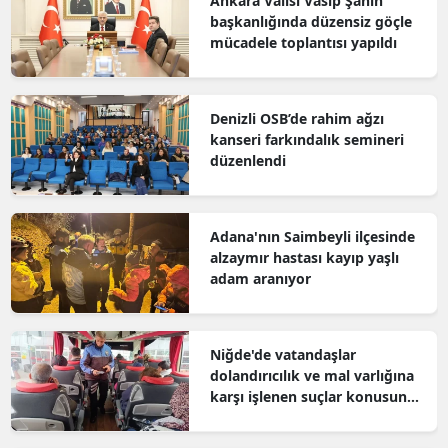
Ankara Valisi Vasip Şahin
başkanlığında düzensiz göçle
mücadele toplantısı yapıldı
Denizli OSB’de rahim ağzı
kanseri farkındalık semineri
düzenlendi
Adana'nın Saimbeyli ilçesinde
alzaymır hastası kayıp yaşlı
adam aranıyor
Niğde'de vatandaşlar
dolandırıcılık ve mal varlığına
karşı işlenen suçlar konusunda
bilgilendirildi