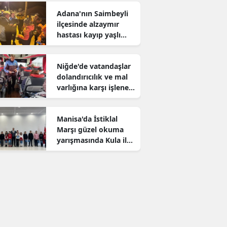
Adana'nın Saimbeyli
ilçesinde alzaymır
hastası kayıp yaşlı
adam aranıyor
Niğde'de vatandaşlar
dolandırıcılık ve mal
varlığına karşı işlenen
suçlar konusunda
bilgilendirildi
Manisa'da İstiklal
Marşı güzel okuma
yarışmasında Kula il
birincisi oldu