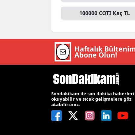
M
100000
COTI
Kaç TL
İ
İ
K
Haftalık Bülteni
Abone Olun!
K
K
Kı
Sondakikam ile son dakika haberleri
K
okuyabilir ve sıcak gelişmelere göz
atabilirsiniz.
K
K
K