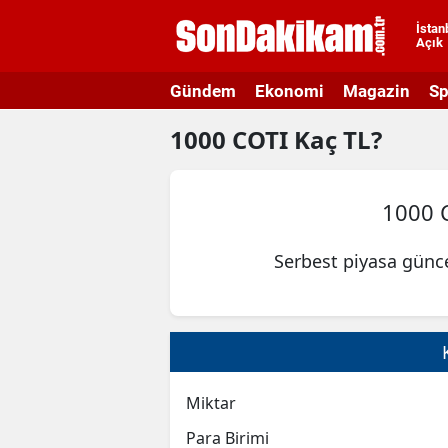
İstan
Açık
A
Gündem
Ekonomi
Magazin
Sp
A
1000
COTI
Kaç TL?
A
A
1000 
A
Serbest piyasa günce
A
A
A
A
Miktar
B
Para Birimi