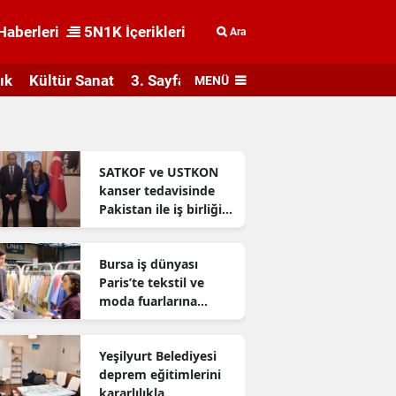
Haberleri
5N1K İçerikleri
Ara
ık
Kültür Sanat
3. Sayfa
MENÜ
SATKOF ve USTKON
kanser tedavisinde
Pakistan ile iş birliği
geliştiriyor
Bursa iş dünyası
Paris’te tekstil ve
moda fuarlarına
katıldı
Yeşilyurt Belediyesi
deprem eğitimlerini
kararlılıkla