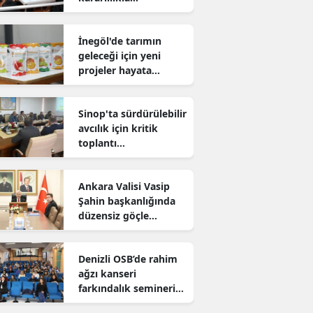
sürdürüyor
İnegöl'de tarımın
geleceği için yeni
projeler hayata
geçiriliyor
Sinop'ta sürdürülebilir
avcılık için kritik
toplantı
gerçekleştirildi
Ankara Valisi Vasip
Şahin başkanlığında
düzensiz göçle
mücadele toplantısı
yapıldı
Denizli OSB’de rahim
ağzı kanseri
farkındalık semineri
düzenlendi