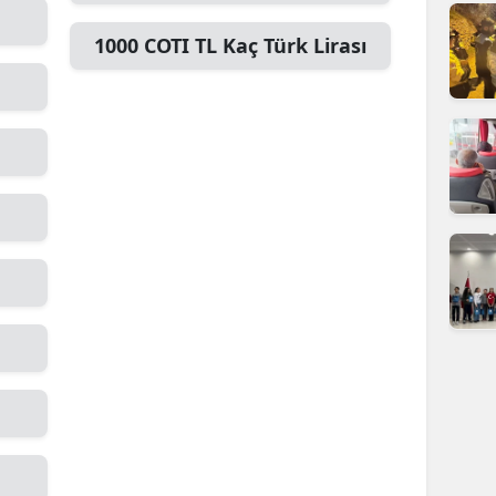
dirne
1000
COTI TL
Kaç Türk Lirası
lazığ
rzincan
rzurum
skişehir
aziantep
iresun
ümüşhane
akkari
atay
sparta