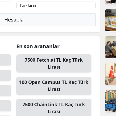
ilecik
ingöl
Hesapla
tlis
olu
En son arananlar
urdur
ursa
7500
Fetch.ai TL
Kaç Türk
Lirası
anakkale
ankırı
100
Open Campus TL
Kaç Türk
Lirası
orum
enizli
7500
ChainLink TL
Kaç Türk
Lirası
iyarbakır