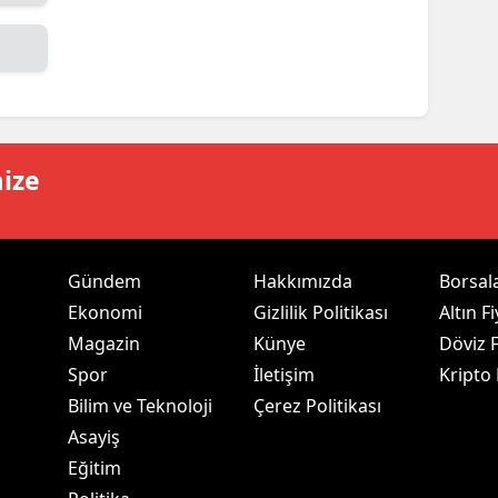
ersin
stanbul
zmir
ars
mize
astamonu
ayseri
Gündem
Hakkımızda
Borsal
rklareli
Ekonomi
Gizlilik Politikası
Altın Fi
Magazin
Künye
Döviz F
ırşehir
Spor
İletişim
Kripto
ocaeli
Bilim ve Teknoloji
Çerez Politikası
Asayiş
onya
Eğitim
ütahya