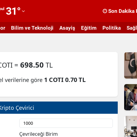
31
°
bul
Son Dakika 
dana
or
Bilim ve Teknoloji
Asayiş
Eğitim
Politika
Sağl
dıyaman
fyonkarahisar
ğrı
698.50
COTI =
TL
masya
1 COTI 0.70 TL
l verilerine göre
nkara
ntalya
rtvin
Kripto Çevirici
ydın
alıkesir
Çevrileceği Birim