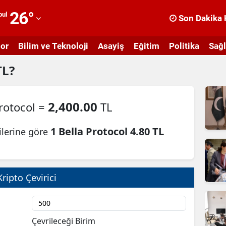
26
°
bul
Son Dakika 
dana
or
Bilim ve Teknoloji
Asayiş
Eğitim
Politika
Sağl
dıyaman
TL?
fyonkarahisar
ğrı
2,400.00
rotocol =
TL
masya
1 Bella Protocol 4.80 TL
ilerine göre
nkara
ntalya
rtvin
Kripto Çevirici
ydın
alıkesir
Çevrileceği Birim