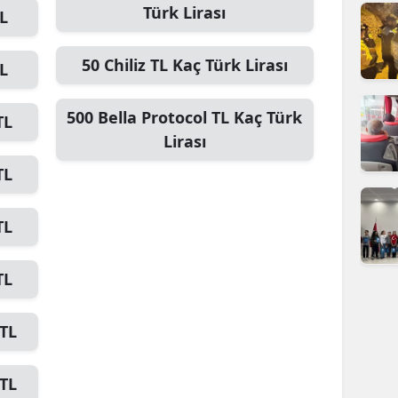
Türk Lirası
L
dirne
lazığ
50
Chiliz TL
Kaç Türk Lirası
L
rzincan
500
Bella Protocol TL
Kaç Türk
TL
rzurum
Lirası
skişehir
TL
aziantep
TL
iresun
TL
ümüşhane
akkari
TL
atay
TL
sparta