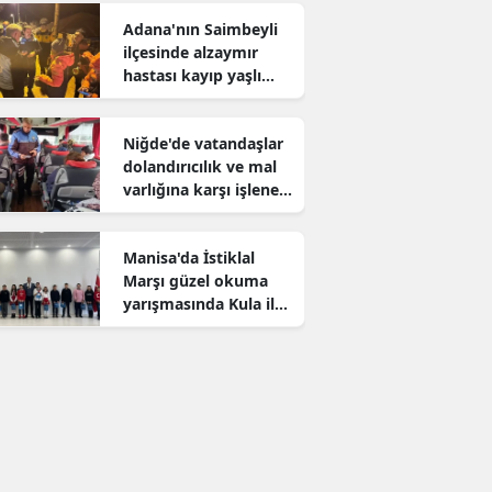
Adana'nın Saimbeyli
ilçesinde alzaymır
hastası kayıp yaşlı
adam aranıyor
Niğde'de vatandaşlar
dolandırıcılık ve mal
varlığına karşı işlenen
suçlar konusunda
bilgilendirildi
Manisa'da İstiklal
Marşı güzel okuma
yarışmasında Kula il
birincisi oldu