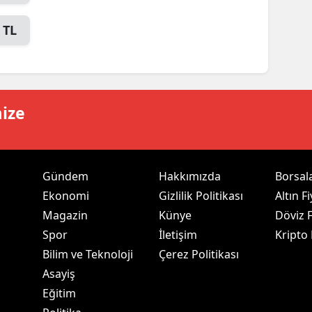
ersin
 TL
stanbul
zmir
ars
mize
astamonu
ayseri
Gündem
Hakkımızda
Borsal
rklareli
Ekonomi
Gizlilik Politikası
Altın Fi
Magazin
Künye
Döviz F
ırşehir
Spor
İletişim
Kripto
ocaeli
Bilim ve Teknoloji
Çerez Politikası
Asayiş
onya
Eğitim
ütahya