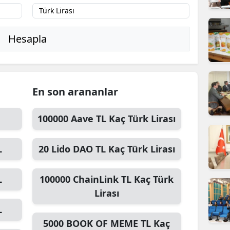
ilecik
ingöl
Hesapla
tlis
olu
En son arananlar
urdur
ursa
100000
Aave TL
Kaç Türk Lirası
anakkale
L
20
Lido DAO TL
Kaç Türk Lirası
ankırı
L
100000
ChainLink TL
Kaç Türk
orum
Lirası
enizli
L
iyarbakır
5000
BOOK OF MEME TL
Kaç