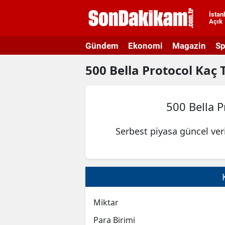
İstan
Açık
A
Gündem
Ekonomi
Magazin
Sp
A
500
Bella Protocol
Kaç 
A
A
500 Bella P
A
Serbest piyasa güncel ver
A
A
A
A
Miktar
B
Para Birimi