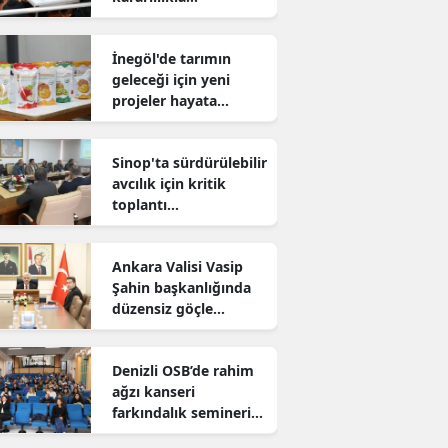
sürdürüyor
İnegöl'de tarımın
geleceği için yeni
projeler hayata
geçiriliyor
Sinop'ta sürdürülebilir
avcılık için kritik
toplantı
gerçekleştirildi
Ankara Valisi Vasip
Şahin başkanlığında
düzensiz göçle
mücadele toplantısı
yapıldı
Denizli OSB’de rahim
ağzı kanseri
farkındalık semineri
düzenlendi