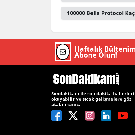
M
100000
Bella Protocol
Kaç
İ
İ
K
Haftalık Bülteni
Abone Olun!
K
K
Kı
Sondakikam ile son dakika haberleri
K
okuyabilir ve sıcak gelişmelere göz
atabilirsiniz.
K
K
K