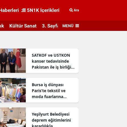
Haberleri
5N1K İçerikleri
Ara
ık
Kültür Sanat
3. Sayfa
MENÜ
SATKOF ve USTKON
kanser tedavisinde
Pakistan ile iş birliği
geliştiriyor
Bursa iş dünyası
Paris’te tekstil ve
moda fuarlarına
katıldı
Yeşilyurt Belediyesi
deprem eğitimlerini
kararlılıkla