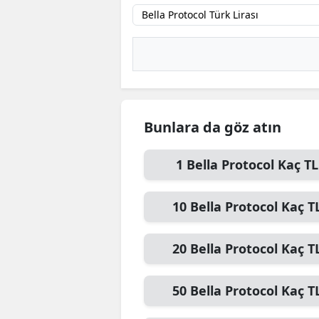
B
B
Bi
B
Bunlara da göz atın
B
B
1
Bella Protocol
Kaç TL
Ç
10
Bella Protocol
Kaç T
Ç
20
Bella Protocol
Kaç T
Ç
D
50
Bella Protocol
Kaç T
D