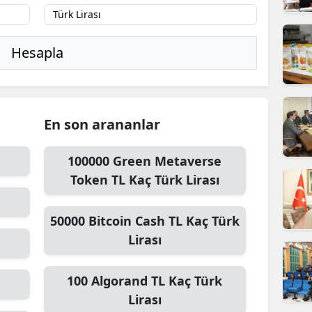
ilecik
ingöl
Hesapla
tlis
olu
En son arananlar
urdur
ursa
100000
Green Metaverse
Token TL
Kaç Türk Lirası
anakkale
ankırı
50000
Bitcoin Cash TL
Kaç Türk
Lirası
orum
enizli
100
Algorand TL
Kaç Türk
Lirası
iyarbakır