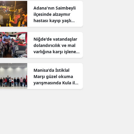
Adana'nın Saimbeyli
ilçesinde alzaymır
hastası kayıp yaşlı
adam aranıyor
Niğde'de vatandaşlar
dolandırıcılık ve mal
varlığına karşı işlenen
suçlar konusunda
bilgilendirildi
Manisa'da İstiklal
Marşı güzel okuma
yarışmasında Kula il
birincisi oldu