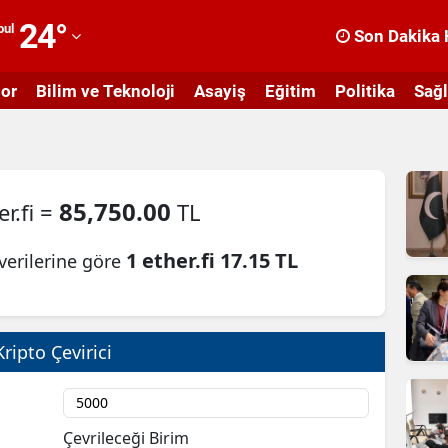
24
°
bul
Son Dakika 
dana
or
Bilim ve Teknoloji
Asayiş
Eğitim
Politika
Sağl
dıyaman
fyonkarahisar
ğrı
85,750.00
r.fi =
TL
masya
1 ether.fi 17.15 TL
verilerine göre
nkara
ntalya
rtvin
Kripto Çevirici
ydın
alıkesir
Çevrileceği Birim