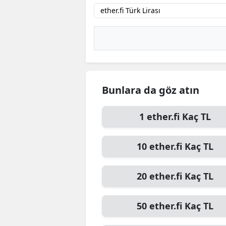
B
B
Bi
B
Bunlara da göz atın
B
B
1
ether.fi
Kaç TL
Ç
10
ether.fi
Kaç TL
Ç
20
ether.fi
Kaç TL
Ç
D
50
ether.fi
Kaç TL
D