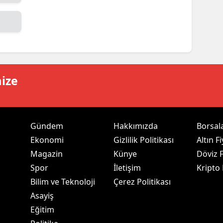
ersin
stanbul
zmir
ars
mize
astamonu
ayseri
Gündem
Hakkımızda
Borsal
rklareli
Ekonomi
Gizlilik Politikası
Altın Fi
Magazin
Künye
Döviz F
ırşehir
Spor
İletişim
Kripto
ocaeli
Bilim ve Teknoloji
Çerez Politikası
Asayiş
onya
Eğitim
ütahya