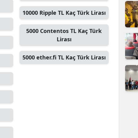
dirne
10000
Ripple TL
Kaç Türk Lirası
lazığ
5000
Contentos TL
Kaç Türk
rzincan
Lirası
rzurum
5000
ether.fi TL
Kaç Türk Lirası
skişehir
aziantep
iresun
ümüşhane
akkari
atay
sparta