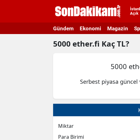
İstan
Açık
A
Gündem
Ekonomi
Magazin
Sp
A
5000
ether.fi
Kaç TL?
A
A
5000 ethe
A
Serbest piyasa güncel 
A
A
A
A
Miktar
B
Para Birimi