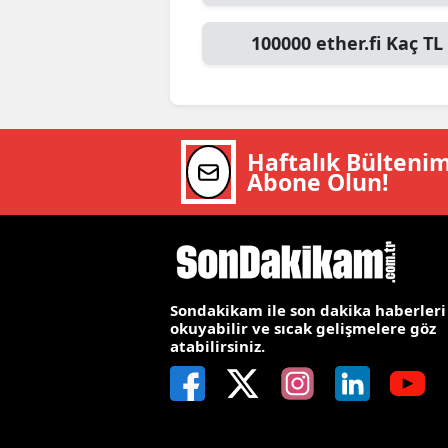
M
100000
ether.fi
Kaç TL
İ
İ
K
Haftalık Bülteni
Abone Olun!
K
K
Kı
Sondakikam ile son dakika haberleri
K
okuyabilir ve sıcak gelişmelere göz
atabilirsiniz.
K
K
K