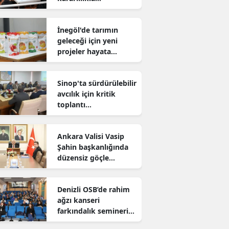
sürdürüyor
İnegöl'de tarımın
geleceği için yeni
projeler hayata
geçiriliyor
Sinop'ta sürdürülebilir
avcılık için kritik
toplantı
gerçekleştirildi
Ankara Valisi Vasip
Şahin başkanlığında
düzensiz göçle
mücadele toplantısı
yapıldı
Denizli OSB’de rahim
ağzı kanseri
farkındalık semineri
düzenlendi