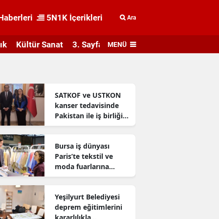
Haberleri
5N1K İçerikleri
Ara
ık
Kültür Sanat
3. Sayfa
MENÜ
SATKOF ve USTKON
kanser tedavisinde
Pakistan ile iş birliği
geliştiriyor
Bursa iş dünyası
Paris’te tekstil ve
moda fuarlarına
katıldı
Yeşilyurt Belediyesi
deprem eğitimlerini
kararlılıkla