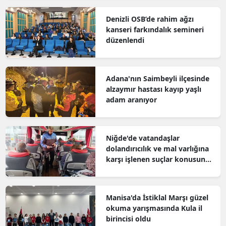
Denizli OSB’de rahim ağzı
kanseri farkındalık semineri
düzenlendi
Adana'nın Saimbeyli ilçesinde
alzaymır hastası kayıp yaşlı
adam aranıyor
Niğde'de vatandaşlar
dolandırıcılık ve mal varlığına
karşı işlenen suçlar konusunda
bilgilendirildi
Manisa'da İstiklal Marşı güzel
okuma yarışmasında Kula il
birincisi oldu