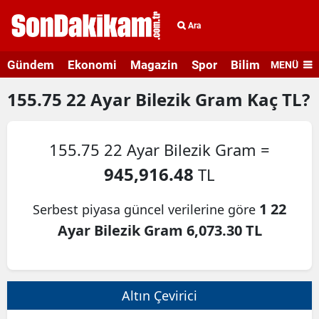
Ara
Gündem
Ekonomi
Magazin
Spor
Bilim ve Teknolo
MENÜ
155.75
22 Ayar Bilezik Gram
Kaç TL?
155.75 22 Ayar Bilezik Gram =
945,916.48
TL
1 22
Serbest piyasa güncel verilerine göre
Ayar Bilezik Gram 6,073.30 TL
Altın Çevirici