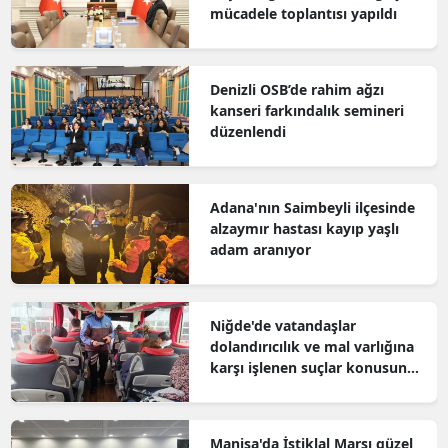
mücadele toplantısı yapıldı
Denizli OSB’de rahim ağzı
kanseri farkındalık semineri
düzenlendi
Adana'nın Saimbeyli ilçesinde
alzaymır hastası kayıp yaşlı
adam aranıyor
Niğde'de vatandaşlar
dolandırıcılık ve mal varlığına
karşı işlenen suçlar konusunda
bilgilendirildi
Manisa'da İstiklal Marşı güzel