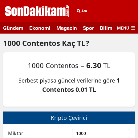
Ara
Gündem
Ekonomi
Magazin
Spor
Bilim ve Teknolo
MENÜ
1000
Contentos
Kaç TL?
6.30
1000 Contentos =
TL
1
Serbest piyasa güncel verilerine göre
Contentos 0.01 TL
Kripto Çevirici
Miktar