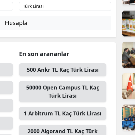
ilecik
ingöl
Hesapla
tlis
olu
En son arananlar
urdur
ursa
500
Ankr TL
Kaç Türk Lirası
anakkale
50000
Open Campus TL
Kaç
ankırı
Türk Lirası
orum
1
Arbitrum TL
Kaç Türk Lirası
enizli
iyarbakır
2000
Algorand TL
Kaç Türk