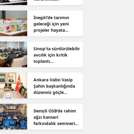
sürdürüyor
İnegöl'de tarımın
geleceği için yeni
projeler hayata
geçiriliyor
Sinop'ta sürdürülebilir
avcılık için kritik
toplantı
gerçekleştirildi
Ankara Valisi Vasip
Şahin başkanlığında
düzensiz göçle
mücadele toplantısı
yapıldı
Denizli OSB’de rahim
ağzı kanseri
farkındalık semineri
düzenlendi