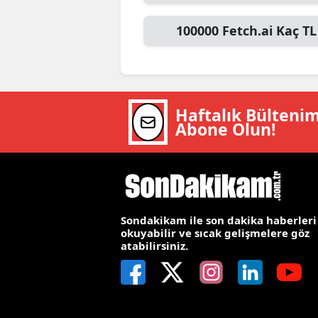
M
100000
Fetch.ai
Kaç TL
İ
İ
K
Haftalık Bülteni
Abone Olun!
K
K
Kı
Sondakikam ile son dakika haberleri
K
okuyabilir ve sıcak gelişmelere göz
atabilirsiniz.
K
K
K