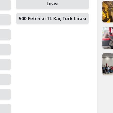
Lirası
dirne
lazığ
500
Fetch.ai TL
Kaç Türk Lirası
rzincan
rzurum
skişehir
aziantep
iresun
ümüşhane
akkari
atay
sparta