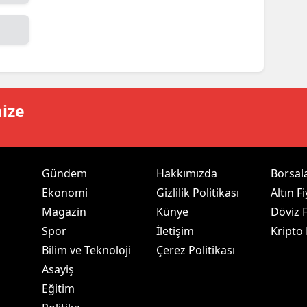
ersin
stanbul
zmir
ars
mize
astamonu
ayseri
Gündem
Hakkımızda
Borsal
rklareli
Ekonomi
Gizlilik Politikası
Altın Fi
Magazin
Künye
Döviz F
ırşehir
Spor
İletişim
Kripto
ocaeli
Bilim ve Teknoloji
Çerez Politikası
Asayiş
onya
Eğitim
ütahya