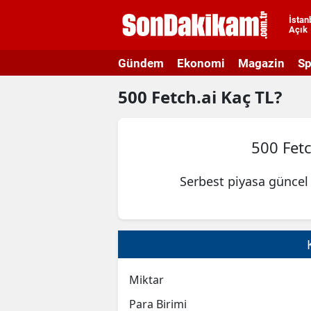
İstan
Açık
A
Gündem
Ekonomi
Magazin
Sp
A
500
Fetch.ai
Kaç TL?
A
A
500 Fet
A
Serbest piyasa güncel 
A
A
A
A
Miktar
B
Para Birimi