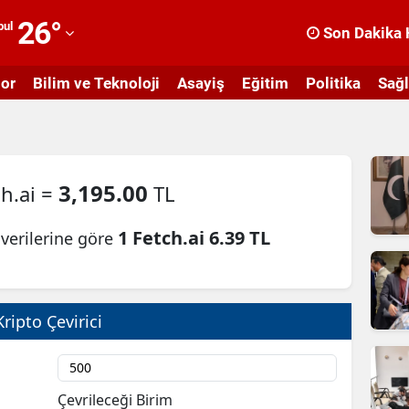
26
°
bul
Son Dakika 
dana
or
Bilim ve Teknoloji
Asayiş
Eğitim
Politika
Sağl
dıyaman
fyonkarahisar
ğrı
3,195.00
ch.ai =
TL
masya
1 Fetch.ai 6.39 TL
verilerine göre
nkara
ntalya
rtvin
Kripto Çevirici
ydın
alıkesir
Çevrileceği Birim