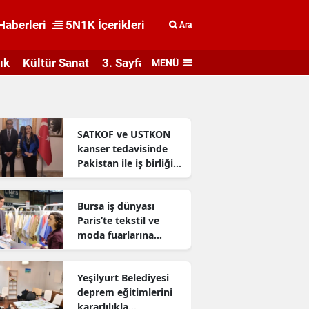
Haberleri
5N1K İçerikleri
Ara
ık
Kültür Sanat
3. Sayfa
MENÜ
SATKOF ve USTKON
kanser tedavisinde
Pakistan ile iş birliği
geliştiriyor
Bursa iş dünyası
Paris’te tekstil ve
moda fuarlarına
katıldı
Yeşilyurt Belediyesi
deprem eğitimlerini
kararlılıkla