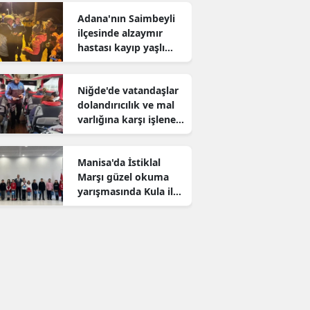
Adana'nın Saimbeyli
ilçesinde alzaymır
hastası kayıp yaşlı
adam aranıyor
Niğde'de vatandaşlar
dolandırıcılık ve mal
varlığına karşı işlenen
suçlar konusunda
bilgilendirildi
Manisa'da İstiklal
Marşı güzel okuma
yarışmasında Kula il
birincisi oldu