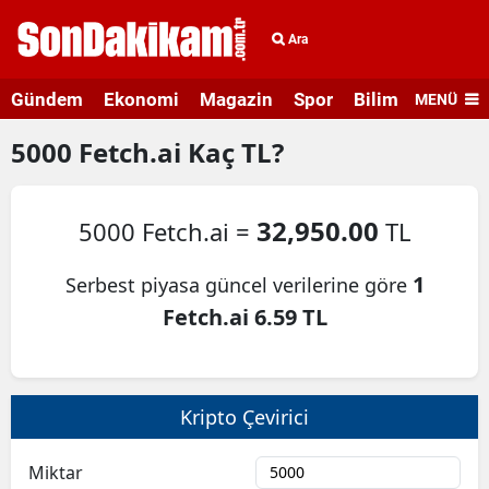
Ara
Gündem
Ekonomi
Magazin
Spor
Bilim ve Teknolo
MENÜ
5000
Fetch.ai
Kaç TL?
32,950.00
5000 Fetch.ai =
TL
1
Serbest piyasa güncel verilerine göre
Fetch.ai 6.59 TL
Kripto Çevirici
Miktar