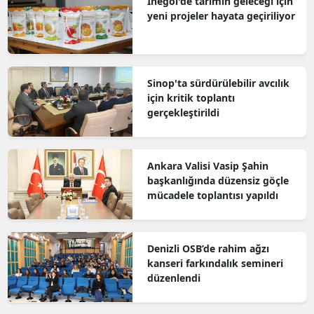
İnegöl'de tarımın geleceği için
yeni projeler hayata geçiriliyor
Sinop'ta sürdürülebilir avcılık
için kritik toplantı
gerçekleştirildi
Ankara Valisi Vasip Şahin
başkanlığında düzensiz göçle
mücadele toplantısı yapıldı
Denizli OSB’de rahim ağzı
kanseri farkındalık semineri
düzenlendi