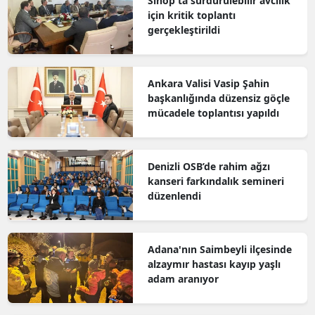
Sinop'ta sürdürülebilir avcılık
için kritik toplantı
gerçekleştirildi
Ankara Valisi Vasip Şahin
başkanlığında düzensiz göçle
mücadele toplantısı yapıldı
Denizli OSB’de rahim ağzı
kanseri farkındalık semineri
düzenlendi
Adana'nın Saimbeyli ilçesinde
alzaymır hastası kayıp yaşlı
adam aranıyor