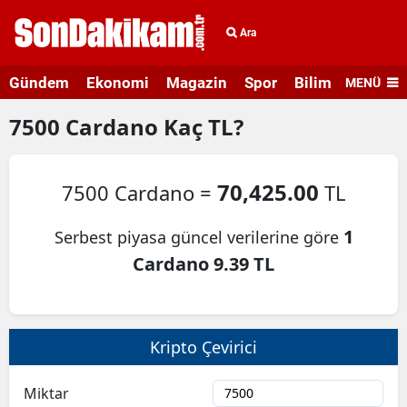
Ara
Gündem
Ekonomi
Magazin
Spor
Bilim ve Teknolo
MENÜ
7500
Cardano
Kaç TL?
70,425.00
7500 Cardano =
TL
1
Serbest piyasa güncel verilerine göre
Cardano 9.39 TL
Kripto Çevirici
Miktar