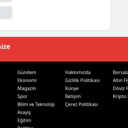
ersin
stanbul
zmir
ars
mize
astamonu
ayseri
Gündem
Hakkımızda
Borsal
rklareli
Ekonomi
Gizlilik Politikası
Altın Fi
Magazin
Künye
Döviz F
ırşehir
Spor
İletişim
Kripto
ocaeli
Bilim ve Teknoloji
Çerez Politikası
Asayiş
onya
Eğitim
ütahya