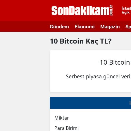
İstan
Açık
A
Gündem
Ekonomi
Magazin
Sp
A
10
Bitcoin
Kaç TL?
A
A
10 Bitcoi
A
Serbest piyasa güncel ver
A
A
A
A
Miktar
B
Para Birimi