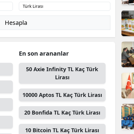
ilecik
ingöl
Hesapla
tlis
olu
En son arananlar
urdur
ursa
50
Axie Infinity TL
Kaç Türk
Lirası
anakkale
ankırı
10000
Aptos TL
Kaç Türk Lirası
orum
20
Bonfida TL
Kaç Türk Lirası
enizli
iyarbakır
10
Bitcoin TL
Kaç Türk Lirası