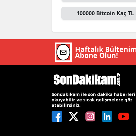
M
100000
Bitcoin
Kaç TL
İ
İ
K
Haftalık Bülteni
Abone Olun!
K
K
Kı
Sondakikam ile son dakika haberleri
K
okuyabilir ve sıcak gelişmelere göz
atabilirsiniz.
K
K
K