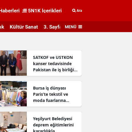
Haberleri
5N1K İçerikleri
Ara
ık
Kültür Sanat
3. Sayfa
MENÜ
SATKOF ve USTKON
kanser tedavisinde
Pakistan ile iş birliği
geliştiriyor
Bursa iş dünyası
Paris’te tekstil ve
moda fuarlarına
katıldı
Yeşilyurt Belediyesi
deprem eğitimlerini
kararlılıkla