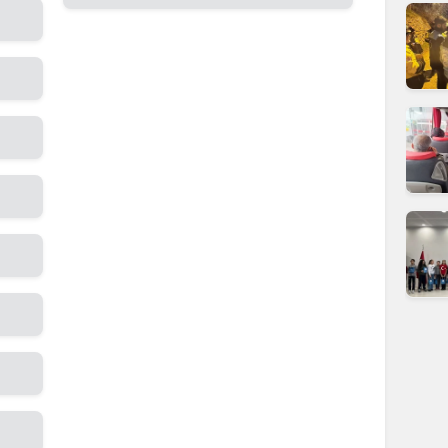
dirne
lazığ
rzincan
rzurum
skişehir
aziantep
iresun
ümüşhane
akkari
atay
sparta