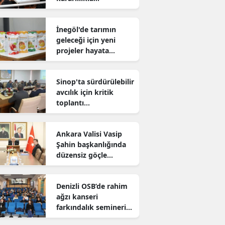
sürdürüyor
İnegöl'de tarımın
geleceği için yeni
projeler hayata
geçiriliyor
Sinop'ta sürdürülebilir
avcılık için kritik
toplantı
gerçekleştirildi
Ankara Valisi Vasip
Şahin başkanlığında
düzensiz göçle
mücadele toplantısı
yapıldı
Denizli OSB’de rahim
ağzı kanseri
farkındalık semineri
düzenlendi