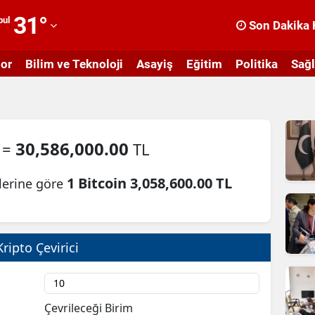
31
°
bul
Son Dakika 
dana
or
Bilim ve Teknoloji
Asayiş
Eğitim
Politika
Sağl
dıyaman
fyonkarahisar
ğrı
30,586,000.00
n =
TL
masya
1 Bitcoin 3,058,600.00 TL
ilerine göre
nkara
ntalya
rtvin
Kripto Çevirici
ydın
alıkesir
Çevrileceği Birim