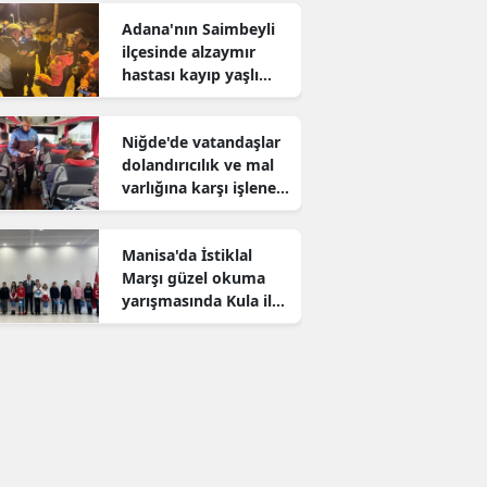
Adana'nın Saimbeyli
ilçesinde alzaymır
hastası kayıp yaşlı
adam aranıyor
Niğde'de vatandaşlar
dolandırıcılık ve mal
varlığına karşı işlenen
suçlar konusunda
bilgilendirildi
Manisa'da İstiklal
Marşı güzel okuma
yarışmasında Kula il
birincisi oldu