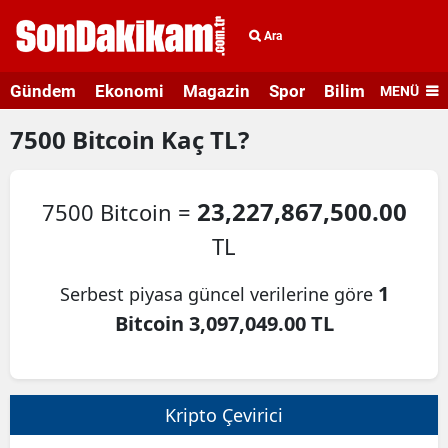
Ara
Gündem
Ekonomi
Magazin
Spor
Bilim ve Teknolo
MENÜ
7500
Bitcoin
Kaç TL?
23,227,867,500.00
7500 Bitcoin =
TL
1
Serbest piyasa güncel verilerine göre
Bitcoin 3,097,049.00 TL
Kripto Çevirici