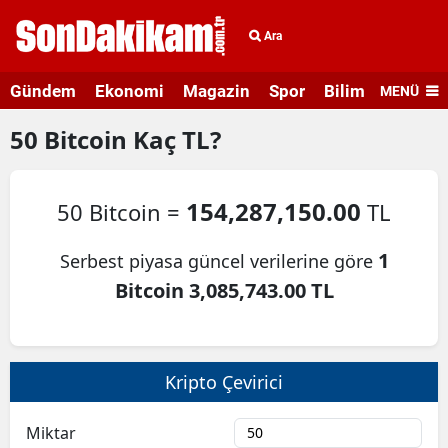
Ara
Gündem
Ekonomi
Magazin
Spor
Bilim ve Teknolo
MENÜ
50
Bitcoin
Kaç TL?
154,287,150.00
50 Bitcoin =
TL
1
Serbest piyasa güncel verilerine göre
Bitcoin 3,085,743.00 TL
Kripto Çevirici
Miktar