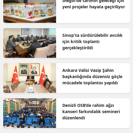
İnegöl'de tarımın geleceği için
yeni projeler hayata geçiriliyor
Sinop'ta sürdürülebilir avcılık
için kritik toplantı
gerçekleştirildi
Ankara Valisi Vasip Şahin
başkanlığında düzensiz göçle
mücadele toplantısı yapıldı
Denizli OSB’de rahim ağzı
kanseri farkındalık semineri
düzenlendi