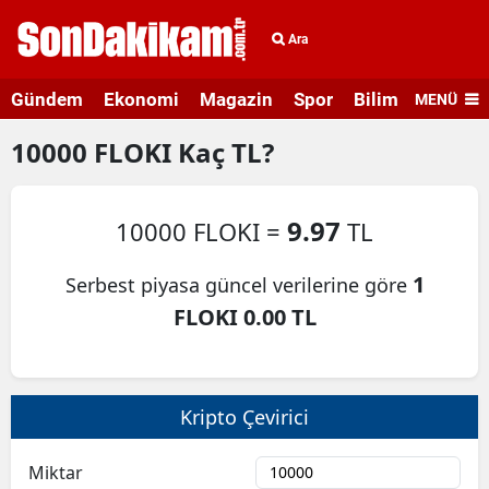
Ara
Gündem
Ekonomi
Magazin
Spor
Bilim ve Teknolo
MENÜ
10000
FLOKI
Kaç TL?
9.97
10000 FLOKI =
TL
1
Serbest piyasa güncel verilerine göre
FLOKI 0.00 TL
Kripto Çevirici
Miktar