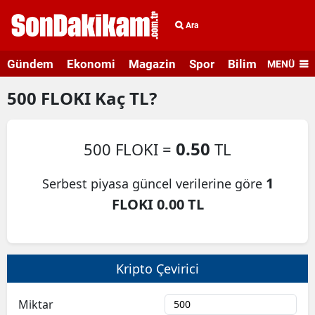
Ara
Gündem
Ekonomi
Magazin
Spor
Bilim ve Teknolo
MENÜ
500
FLOKI
Kaç TL?
0.50
500 FLOKI =
TL
1
Serbest piyasa güncel verilerine göre
FLOKI 0.00 TL
Kripto Çevirici
Miktar