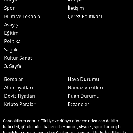
Spor
İletişim
Bilim ve Teknoloji
Çerez Politikası
Asayiş
Eğitim
Politika
Sağlık
Kültür Sanat
3. Sayfa
Borsalar
Hava Durumu
Altın Fiyatları
Namaz Vakitleri
Döviz Fiyatları
Puan Durumu
Kripto Paralar
Eczaneler
Sondakikam.com.tr, Türkiye ve dünya gündeminden son dakika
haberleri, gündemden haberleri, ekonomi, siyaset, spor, kamu gibi
birçok kategoride zengin içeriği okurlarına sunmaktadır. İçeriklerinin