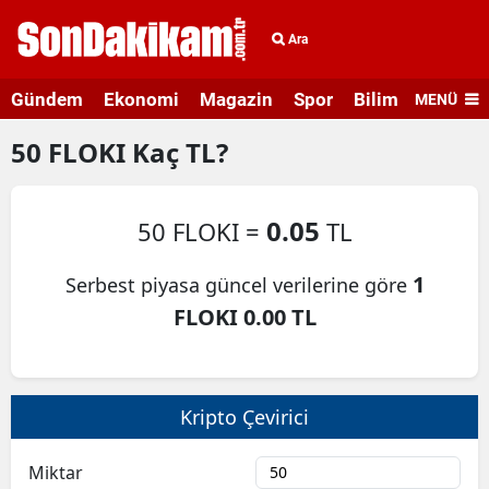
Ara
Gündem
Ekonomi
Magazin
Spor
Bilim ve Teknolo
MENÜ
50
FLOKI
Kaç TL?
0.05
50 FLOKI =
TL
1
Serbest piyasa güncel verilerine göre
FLOKI 0.00 TL
Kripto Çevirici
Miktar