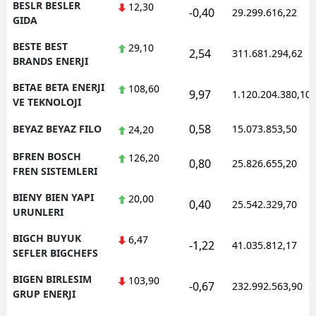
BESLR BESLER
12,30
-0,40
29.299.616,22
GIDA
BESTE BEST
29,10
2,54
311.681.294,62
BRANDS ENERJI
BETAE BETA ENERJI
108,60
9,97
1.120.204.380,10
VE TEKNOLOJI
0,58
BEYAZ BEYAZ FILO
15.073.853,50
24,20
BFREN BOSCH
126,20
0,80
25.826.655,20
FREN SISTEMLERI
BIENY BIEN YAPI
20,00
0,40
25.542.329,70
URUNLERI
BIGCH BUYUK
6,47
-1,22
41.035.812,17
SEFLER BIGCHEFS
BIGEN BIRLESIM
103,90
-0,67
232.992.563,90
GRUP ENERJI