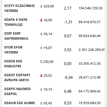
ECZYT ECZACIBASI
329,00
2,17
194.546.729,50
YATIRIM
EDATA E-DATA
18,90
-1,31
89.418.870,57
TEKNOLOJI
EDIP EDIP
39,14
0,67
99.824.646,44
GAYRIMENKUL
EFOR EFOR
19,07
3,92
2.301.238.289,05
YATIRIM
EGEEN EGE
5.230,00
0,00
33.500.412,50
ENDUSTRI
EGEGY EGEYAPI
29,02
-0,34
28.671.215,98
AVRUPA GMYO
EGEPO NASMED
18,74
0,48
64.175.904,42
EGEPOL
0,53
EGGUB EGE GUBRE
19.929.684,50
95,45