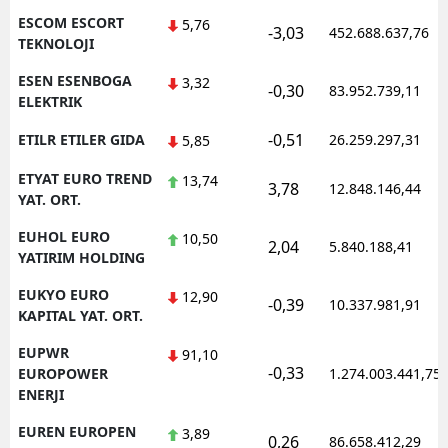
ESCOM ESCORT
5,76
-3,03
452.688.637,76
TEKNOLOJI
ESEN ESENBOGA
3,32
-0,30
83.952.739,11
ELEKTRIK
-0,51
ETILR ETILER GIDA
26.259.297,31
5,85
ETYAT EURO TREND
13,74
3,78
12.848.146,44
YAT. ORT.
EUHOL EURO
10,50
2,04
5.840.188,41
YATIRIM HOLDING
EUKYO EURO
12,90
-0,39
10.337.981,91
KAPITAL YAT. ORT.
EUPWR
91,10
-0,33
EUROPOWER
1.274.003.441,75
ENERJI
EUREN EUROPEN
3,89
0,26
86.658.412,29