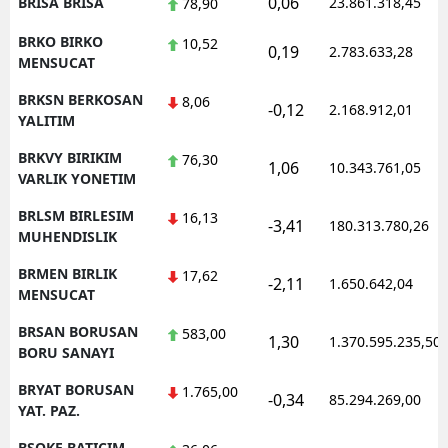
0,06
BRISA BRISA
23.861.318,45
78,90
BRKO BIRKO
10,52
0,19
2.783.633,28
MENSUCAT
BRKSN BERKOSAN
8,06
-0,12
2.168.912,01
YALITIM
BRKVY BIRIKIM
76,30
1,06
10.343.761,05
VARLIK YONETIM
BRLSM BIRLESIM
16,13
-3,41
180.313.780,26
MUHENDISLIK
BRMEN BIRLIK
17,62
-2,11
1.650.642,04
MENSUCAT
BRSAN BORUSAN
583,00
1,30
1.370.595.235,50
BORU SANAYI
BRYAT BORUSAN
1.765,00
-0,34
85.294.269,00
YAT. PAZ.
BSOKE BATICIM