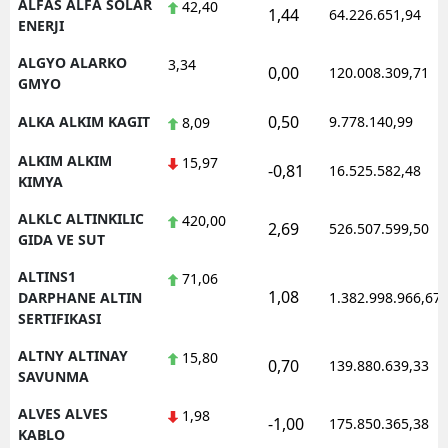
ALFAS ALFA SOLAR
42,40
1,44
64.226.651,94
ENERJI
ALGYO ALARKO
3,34
0,00
120.008.309,71
GMYO
0,50
ALKA ALKIM KAGIT
9.778.140,99
8,09
ALKIM ALKIM
15,97
-0,81
16.525.582,48
KIMYA
ALKLC ALTINKILIC
420,00
2,69
526.507.599,50
GIDA VE SUT
ALTINS1
71,06
1,08
DARPHANE ALTIN
1.382.998.966,67
SERTIFIKASI
ALTNY ALTINAY
15,80
0,70
139.880.639,33
SAVUNMA
ALVES ALVES
1,98
-1,00
175.850.365,38
KABLO