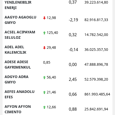
0,37
YENILENEBILIR
39.223.614,80
ENERJI
AAGYO AGAOGLU
12,98
-2,19
82.916.817,33
GMYO
ACSEL ACIPAYAM
125,40
0,32
14.782.542,00
SELULOZ
ADEL ADEL
29,48
-0,14
36.025.357,50
KALEMCILIK
ADESE ADESE
0,85
0,00
47.888.896,78
GAYRIMENKUL
ADGYO ADRA
56,40
2,45
52.579.398,20
GMYO
AEFES ANADOLU
21,46
0,66
861.993.485,64
EFES
AFYON AFYON
12,66
0,88
25.842.691,94
CIMENTO