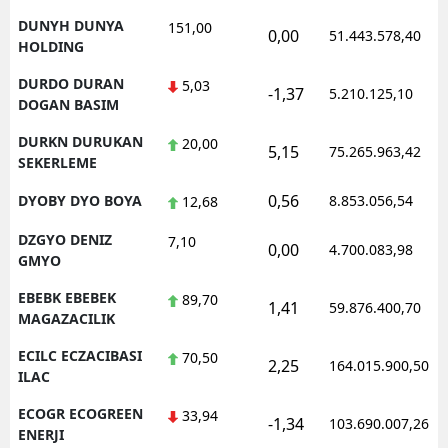
DUNYH DUNYA
151,00
0,00
51.443.578,40
HOLDING
DURDO DURAN
5,03
-1,37
5.210.125,10
DOGAN BASIM
DURKN DURUKAN
20,00
5,15
75.265.963,42
SEKERLEME
0,56
DYOBY DYO BOYA
8.853.056,54
12,68
DZGYO DENIZ
7,10
0,00
4.700.083,98
GMYO
EBEBK EBEBEK
89,70
1,41
59.876.400,70
MAGAZACILIK
ECILC ECZACIBASI
70,50
2,25
164.015.900,50
ILAC
ECOGR ECOGREEN
33,94
-1,34
103.690.007,26
ENERJI