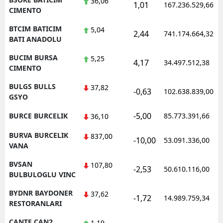
36,06
1,01
167.236.529,66
CIMENTO
BTCIM BATICIM
5,04
2,44
741.174.664,32
BATI ANADOLU
BUCIM BURSA
5,25
4,17
34.497.512,38
CIMENTO
BULGS BULLS
37,82
-0,63
102.638.839,00
GSYO
-5,00
BURCE BURCELIK
85.773.391,66
36,10
BURVA BURCELIK
837,00
-10,00
53.091.336,00
VANA
BVSAN
107,80
-2,53
50.610.116,00
BULBULOGLU VINC
BYDNR BAYDONER
37,62
-1,72
14.989.759,34
RESTORANLARI
CANTE CAN2
1,19