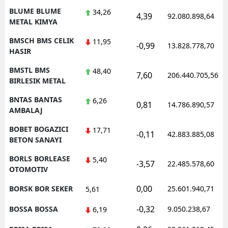
BLUME BLUME
34,26
4,39
92.080.898,64
METAL KIMYA
BMSCH BMS CELIK
11,95
-0,99
13.828.778,70
HASIR
BMSTL BMS
48,40
7,60
206.440.705,56
BIRLESIK METAL
BNTAS BANTAS
6,26
0,81
14.786.890,57
AMBALAJ
BOBET BOGAZICI
17,71
-0,11
42.883.885,08
BETON SANAYI
BORLS BORLEASE
5,40
-3,57
22.485.578,60
OTOMOTIV
0,00
BORSK BOR SEKER
25.601.940,71
5,61
-0,32
BOSSA BOSSA
9.050.238,67
6,19