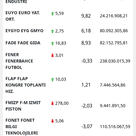
ENDUSTRI
EUYO EURO YAT.
5,59
9,82
24.216.908,21
ORT.
6,18
EYGYO EYG GMYO
80.092.305,86
2,75
8,93
FADE FADE GIDA
82.152.795,81
16,83
FENER
3,01
-0,33
FENERBAHCE
238.030.015,39
FUTBOL
FLAP FLAP
10,03
1,21
KONGRE TOPLANTI
7.446.564,86
HIZ.
FMIZP F-M IZMIT
278,00
-2,03
9.441.891,50
PISTON
FONET FONET
5,06
-3,07
BILGI
110.516.067,59
TEKNOLOJILERI