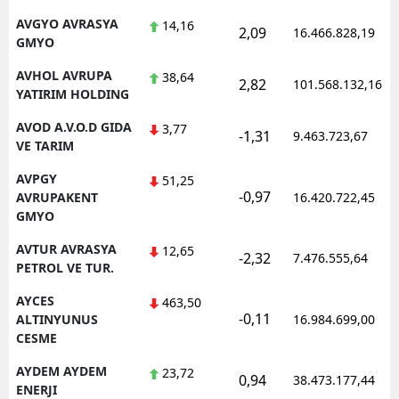
AVGYO AVRASYA
14,16
2,09
16.466.828,19
GMYO
AVHOL AVRUPA
38,64
2,82
101.568.132,16
YATIRIM HOLDING
AVOD A.V.O.D GIDA
3,77
-1,31
9.463.723,67
VE TARIM
AVPGY
51,25
-0,97
AVRUPAKENT
16.420.722,45
GMYO
AVTUR AVRASYA
12,65
-2,32
7.476.555,64
PETROL VE TUR.
AYCES
463,50
-0,11
ALTINYUNUS
16.984.699,00
CESME
AYDEM AYDEM
23,72
0,94
38.473.177,44
ENERJI