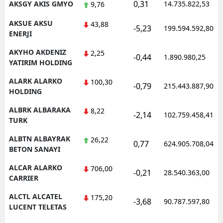
0,31
AKSGY AKIS GMYO
14.735.822,53
9,76
AKSUE AKSU
43,88
-5,23
199.594.592,80
ENERJI
AKYHO AKDENIZ
2,25
-0,44
1.890.980,25
YATIRIM HOLDING
ALARK ALARKO
100,30
-0,79
215.443.887,90
HOLDING
ALBRK ALBARAKA
8,22
-2,14
102.759.458,41
TURK
ALBTN ALBAYRAK
26,22
0,77
624.905.708,04
BETON SANAYI
ALCAR ALARKO
706,00
-0,21
28.540.363,00
CARRIER
ALCTL ALCATEL
175,20
-3,68
90.787.597,80
LUCENT TELETAS