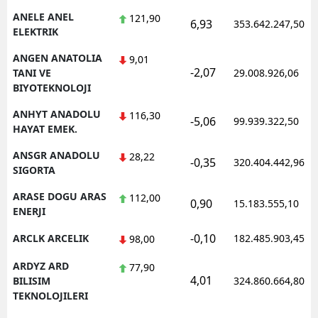
ANELE ANEL
121,90
6,93
353.642.247,50
ELEKTRIK
ANGEN ANATOLIA
9,01
-2,07
TANI VE
29.008.926,06
BIYOTEKNOLOJI
ANHYT ANADOLU
116,30
-5,06
99.939.322,50
HAYAT EMEK.
ANSGR ANADOLU
28,22
-0,35
320.404.442,96
SIGORTA
ARASE DOGU ARAS
112,00
0,90
15.183.555,10
ENERJI
-0,10
ARCLK ARCELIK
182.485.903,45
98,00
ARDYZ ARD
77,90
4,01
BILISIM
324.860.664,80
TEKNOLOJILERI