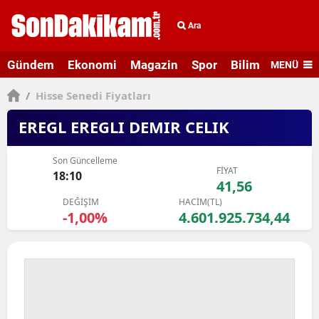
Ara
Gündem
Ekonomi
Magazin
Spor
Bilim ve Teknolo
MENÜ
/
Hisse Senedi Fiyatları
EREGL EREGLI DEMIR CELIK
Son Güncelleme
FİYAT
18:10
41,56
DEĞİŞİM
HACİM(TL)
-1,00%
4.601.925.734,44