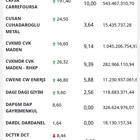
CRFSA
191,40
10,00
543.467.310,70
CARREFOURSA
CUSAN
24,50
3,64
CUHADAROGLU
15.435.737,28
METAL
CVKMD CVK
16,60
9,14
1.045.206.754,97
MADEN
CVKMDR CVK
26,32
9,39
282.966.110,94
MADEN - RHKP
5,88
CWENE CW ENERJI
11.230.937.061,6
46,80
2,56
DAGI DAGI GIYIM
118.683.371,44
9,60
DAPGM DAP
8,60
0,00
326.624.976,07
GAYRIMENKUL
0,00
DARDL DARDANEL
18.130.157,34
1,64
DCTTR DCT
8,44