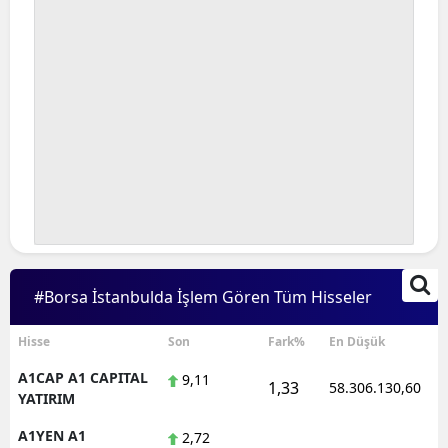
#Borsa İstanbulda İşlem Gören Tüm Hisseler
Hisse
Son
Fark%
En Düşük
A1CAP A1 CAPITAL
9,11
1,33
58.306.130,60
YATIRIM
A1YEN A1
2,72