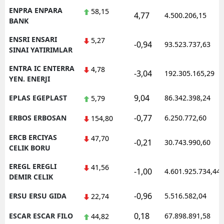
ENPRA ENPARA
58,15
4,77
4.500.206,15
BANK
ENSRI ENSARI
5,27
-0,94
93.523.737,63
SINAI YATIRIMLAR
ENTRA IC ENTERRA
4,78
-3,04
192.305.165,29
YEN. ENERJI
9,04
EPLAS EGEPLAST
86.342.398,24
5,79
-0,77
ERBOS ERBOSAN
6.250.772,60
154,80
ERCB ERCIYAS
47,70
-0,21
30.743.990,60
CELIK BORU
EREGL EREGLI
41,56
-1,00
4.601.925.734,44
DEMIR CELIK
-0,96
ERSU ERSU GIDA
5.516.582,04
22,74
0,18
ESCAR ESCAR FILO
67.898.891,58
44,82