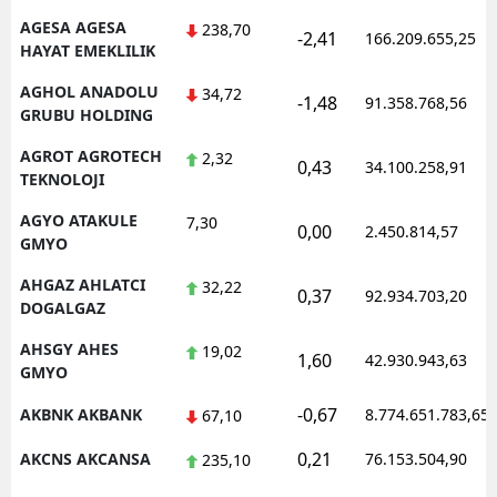
AGESA AGESA
238,70
-2,41
166.209.655,25
HAYAT EMEKLILIK
AGHOL ANADOLU
34,72
-1,48
91.358.768,56
GRUBU HOLDING
AGROT AGROTECH
2,32
0,43
34.100.258,91
TEKNOLOJI
AGYO ATAKULE
7,30
0,00
2.450.814,57
GMYO
AHGAZ AHLATCI
32,22
0,37
92.934.703,20
DOGALGAZ
AHSGY AHES
19,02
1,60
42.930.943,63
GMYO
-0,67
AKBNK AKBANK
8.774.651.783,65
67,10
0,21
AKCNS AKCANSA
76.153.504,90
235,10