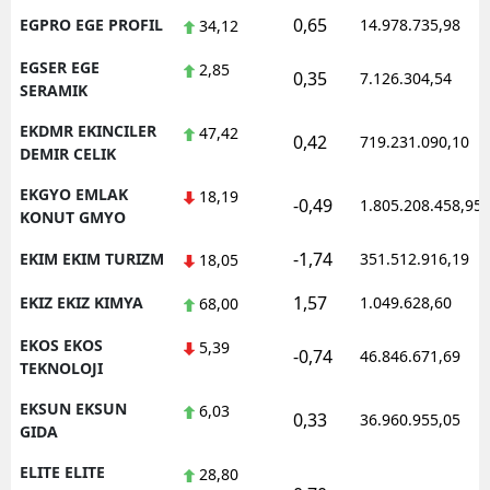
0,65
EGPRO EGE PROFIL
14.978.735,98
34,12
EGSER EGE
2,85
0,35
7.126.304,54
SERAMIK
EKDMR EKINCILER
47,42
0,42
719.231.090,10
DEMIR CELIK
EKGYO EMLAK
18,19
-0,49
1.805.208.458,95
KONUT GMYO
-1,74
EKIM EKIM TURIZM
351.512.916,19
18,05
1,57
EKIZ EKIZ KIMYA
1.049.628,60
68,00
EKOS EKOS
5,39
-0,74
46.846.671,69
TEKNOLOJI
EKSUN EKSUN
6,03
0,33
36.960.955,05
GIDA
ELITE ELITE
28,80