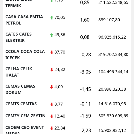
0,85
211.522.348,65
TERMIK
CASA CASA EMTIA
70,05
1,60
839.107,80
PETROL
CATES CATES
49,36
0,08
96.925.615,22
ELEKTRIK
CCOLA COCA COLA
87,70
-0,28
319.702.334,80
ICECEK
CELHA CELIK
24,82
-3,05
104.496.344,14
HALAT
CEMAS CEMAS
4,09
-1,45
26.998.320,38
DOKUM
-0,11
CEMTS CEMTAS
14.616.070,95
8,77
-1,59
CEMZY CEM ZEYTIN
305.330.699,69
12,40
CEOEM CEO EVENT
22,84
-2,23
15.902.932,12
MEDYA