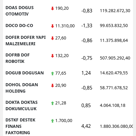
DOAS DOGUS
190,20
-0,83
119.282.672,30
OTOMOTIV
-1,33
DOCO DO-CO
99.653.832,50
11.310,00
DOFER DOFER YAPI
27,60
-0,86
11.375.898,64
MALZEMELERI
DOFRB DOF
132,20
-0,75
507.905.292,40
ROBOTIK
1,24
DOGUB DOGUSAN
14.620.479,55
77,65
DOHOL DOGAN
20,90
-0,85
58.771.678,52
HOLDING
DOKTA DOKTAS
21,28
0,85
4.064.108,18
DOKUMCULUK
DSTKF DESTEK
1.700,00
4,42
FINANS
1.880.306.080,00
FAKTORING