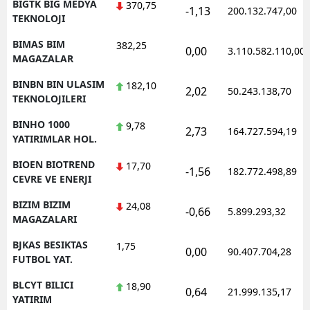
BIGTK BIG MEDYA
370,75
-1,13
200.132.747,00
TEKNOLOJI
BIMAS BIM
382,25
0,00
3.110.582.110,00
MAGAZALAR
BINBN BIN ULASIM
182,10
2,02
50.243.138,70
TEKNOLOJILERI
BINHO 1000
9,78
2,73
164.727.594,19
YATIRIMLAR HOL.
BIOEN BIOTREND
17,70
-1,56
182.772.498,89
CEVRE VE ENERJI
BIZIM BIZIM
24,08
-0,66
5.899.293,32
MAGAZALARI
BJKAS BESIKTAS
1,75
0,00
90.407.704,28
FUTBOL YAT.
BLCYT BILICI
18,90
0,64
21.999.135,17
YATIRIM