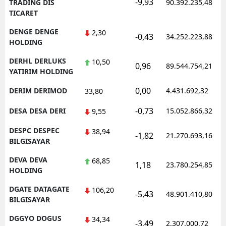
-9,93
TRADING DIS
90.392.235,48
TICARET
DENGE DENGE
2,30
-0,43
34.252.223,88
HOLDING
DERHL DERLUKS
10,50
0,96
89.544.754,21
YATIRIM HOLDING
0,00
DERIM DERIMOD
4.431.692,32
33,80
-0,73
DESA DESA DERI
15.052.866,32
9,55
DESPC DESPEC
38,94
-1,82
21.270.693,16
BILGISAYAR
DEVA DEVA
68,85
1,18
23.780.254,85
HOLDING
DGATE DATAGATE
106,20
-5,43
48.901.410,80
BILGISAYAR
DGGYO DOGUS
34,34
-3,49
2.307.000,72