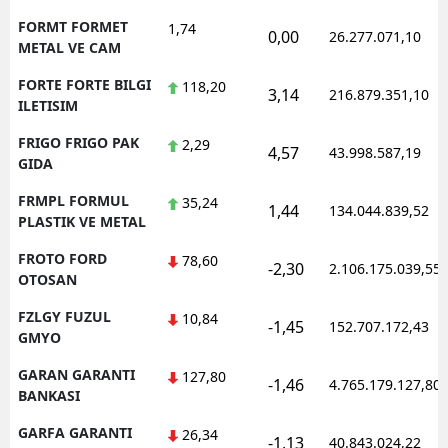
FORMT FORMET
1,74
0,00
26.277.071,10
METAL VE CAM
FORTE FORTE BILGI
118,20
3,14
216.879.351,10
ILETISIM
FRIGO FRIGO PAK
2,29
4,57
43.998.587,19
GIDA
FRMPL FORMUL
35,24
1,44
134.044.839,52
PLASTIK VE METAL
FROTO FORD
78,60
-2,30
2.106.175.039,55
OTOSAN
FZLGY FUZUL
10,84
-1,45
152.707.172,43
GMYO
GARAN GARANTI
127,80
-1,46
4.765.179.127,80
BANKASI
GARFA GARANTI
26,34
-1,13
40.843.024,22