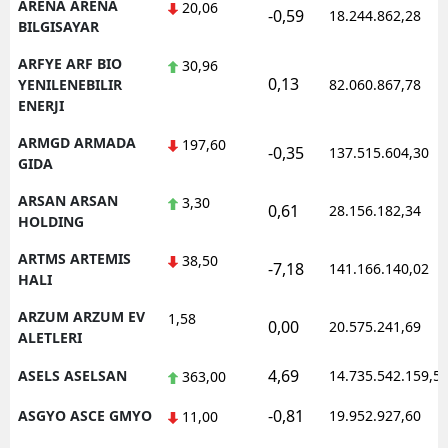
ARENA ARENA
20,06
-0,59
18.244.862,28
BILGISAYAR
ARFYE ARF BIO
30,96
0,13
YENILENEBILIR
82.060.867,78
ENERJI
ARMGD ARMADA
197,60
-0,35
137.515.604,30
GIDA
ARSAN ARSAN
3,30
0,61
28.156.182,34
HOLDING
ARTMS ARTEMIS
38,50
-7,18
141.166.140,02
HALI
ARZUM ARZUM EV
1,58
0,00
20.575.241,69
ALETLERI
4,69
ASELS ASELSAN
14.735.542.159,5
363,00
-0,81
ASGYO ASCE GMYO
19.952.927,60
11,00