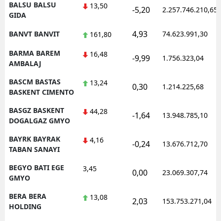
BALSU BALSU
13,50
-5,20
2.257.746.210,65
GIDA
4,93
BANVT BANVIT
74.623.991,30
161,80
BARMA BAREM
16,48
-9,99
1.756.323,04
AMBALAJ
BASCM BASTAS
13,24
0,30
1.214.225,68
BASKENT CIMENTO
BASGZ BASKENT
44,28
-1,64
13.948.785,10
DOGALGAZ GMYO
BAYRK BAYRAK
4,16
-0,24
13.676.712,70
TABAN SANAYI
BEGYO BATI EGE
3,45
0,00
23.069.307,74
GMYO
BERA BERA
13,08
2,03
153.753.271,04
HOLDING