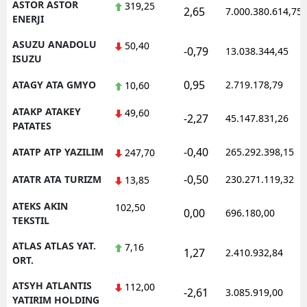
ASTOR ASTOR
319,25
2,65
7.000.380.614,75
ENERJI
ASUZU ANADOLU
50,40
-0,79
13.038.344,45
ISUZU
0,95
ATAGY ATA GMYO
2.719.178,79
10,60
ATAKP ATAKEY
49,60
-2,27
45.147.831,26
PATATES
-0,40
ATATP ATP YAZILIM
265.292.398,15
247,70
-0,50
ATATR ATA TURIZM
230.271.119,32
13,85
ATEKS AKIN
102,50
0,00
696.180,00
TEKSTIL
ATLAS ATLAS YAT.
7,16
1,27
2.410.932,84
ORT.
ATSYH ATLANTIS
112,00
-2,61
3.085.919,00
YATIRIM HOLDING