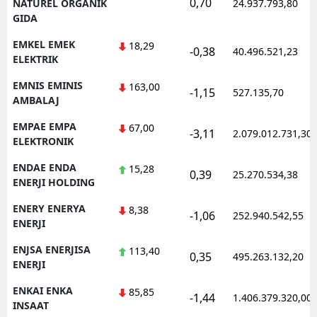
0,70
NATUREL ORGANIK
24.937.793,80
GIDA
EMKEL EMEK
18,29
-0,38
40.496.521,23
ELEKTRIK
EMNIS EMINIS
163,00
-1,15
527.135,70
AMBALAJ
EMPAE EMPA
67,00
-3,11
2.079.012.731,30
ELEKTRONIK
ENDAE ENDA
15,28
0,39
25.270.534,38
ENERJI HOLDING
ENERY ENERYA
8,38
-1,06
252.940.542,55
ENERJI
ENJSA ENERJISA
113,40
0,35
495.263.132,20
ENERJI
ENKAI ENKA
85,85
-1,44
1.406.379.320,00
INSAAT