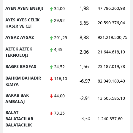
1,98
AYEN AYEN ENERJI
47.786.260,98
34,00
AYES AYES CELIK
29,92
5,65
20.590.376,04
HASIR VE CIT
8,88
AYGAZ AYGAZ
921.219.500,75
291,25
AZTEK AZTEK
4,45
2,06
21.644.618,19
TEKNOLOJI
1,66
BAGFS BAGFAS
23.187.019,78
24,52
BAHKM BAHADIR
116,10
-6,97
82.949.189,40
KIMYA
BAKAB BAK
44,00
-2,91
13.505.585,10
AMBALAJ
BALAT
73,25
-3,30
BALATACILAR
1.240.357,60
BALATACILIK