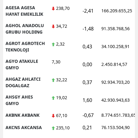
AGESA AGESA
238,70
-2,41
166.209.655,25
HAYAT EMEKLILIK
AGHOL ANADOLU
34,72
-1,48
91.358.768,56
GRUBU HOLDING
AGROT AGROTECH
2,32
0,43
34.100.258,91
TEKNOLOJI
AGYO ATAKULE
7,30
0,00
2.450.814,57
GMYO
AHGAZ AHLATCI
32,22
0,37
92.934.703,20
DOGALGAZ
AHSGY AHES
19,02
1,60
42.930.943,63
GMYO
-0,67
AKBNK AKBANK
8.774.651.783,65
67,10
0,21
AKCNS AKCANSA
76.153.504,90
235,10