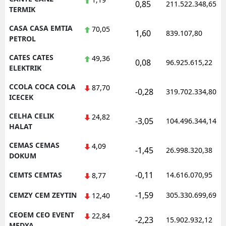
0,85
211.522.348,65
TERMIK
CASA CASA EMTIA
70,05
1,60
839.107,80
PETROL
CATES CATES
49,36
0,08
96.925.615,22
ELEKTRIK
CCOLA COCA COLA
87,70
-0,28
319.702.334,80
ICECEK
CELHA CELIK
24,82
-3,05
104.496.344,14
HALAT
CEMAS CEMAS
4,09
-1,45
26.998.320,38
DOKUM
-0,11
CEMTS CEMTAS
14.616.070,95
8,77
-1,59
CEMZY CEM ZEYTIN
305.330.699,69
12,40
CEOEM CEO EVENT
22,84
-2,23
15.902.932,12
MEDYA