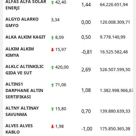
ALFAS ALFA SOLAR
42,40
1,44
64.226.651,94
ENERJI
ALGYO ALARKO
3,34
0,00
120.008.309,71
GMYO
0,50
ALKA ALKIM KAGIT
9.778.140,99
8,09
ALKIM ALKIM
15,97
-0,81
16.525.582,48
KIMYA
ALKLC ALTINKILIC
420,00
2,69
526.507.599,50
GIDA VE SUT
ALTINS1
71,06
1,08
DARPHANE ALTIN
1.382.998.966,67
SERTIFIKASI
ALTNY ALTINAY
15,80
0,70
139.880.639,33
SAVUNMA
ALVES ALVES
1,98
-1,00
175.850.365,38
KABLO