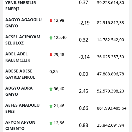
0,37
YENILENEBILIR
39.223.614,80
ENERJI
AAGYO AGAOGLU
12,98
-2,19
82.916.817,33
GMYO
ACSEL ACIPAYAM
125,40
0,32
14.782.542,00
SELULOZ
ADEL ADEL
29,48
-0,14
36.025.357,50
KALEMCILIK
ADESE ADESE
0,85
0,00
47.888.896,78
GAYRIMENKUL
ADGYO ADRA
56,40
2,45
52.579.398,20
GMYO
AEFES ANADOLU
21,46
0,66
861.993.485,64
EFES
AFYON AFYON
12,66
0,88
25.842.691,94
CIMENTO