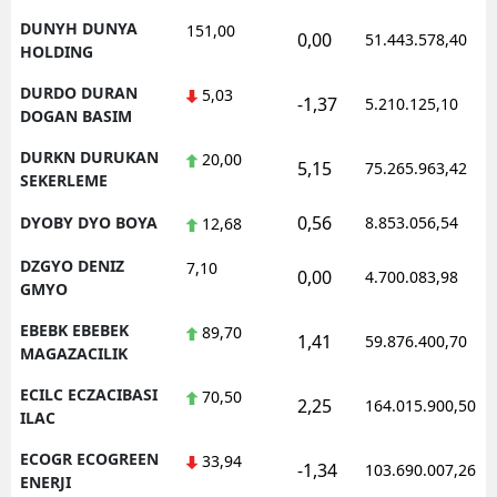
DUNYH DUNYA
151,00
0,00
51.443.578,40
HOLDING
DURDO DURAN
5,03
-1,37
5.210.125,10
DOGAN BASIM
DURKN DURUKAN
20,00
5,15
75.265.963,42
SEKERLEME
0,56
DYOBY DYO BOYA
8.853.056,54
12,68
DZGYO DENIZ
7,10
0,00
4.700.083,98
GMYO
EBEBK EBEBEK
89,70
1,41
59.876.400,70
MAGAZACILIK
ECILC ECZACIBASI
70,50
2,25
164.015.900,50
ILAC
ECOGR ECOGREEN
33,94
-1,34
103.690.007,26
ENERJI