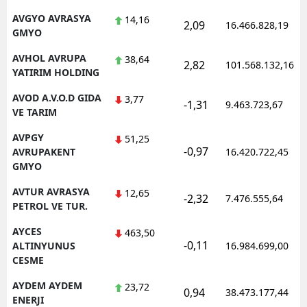
AVGYO AVRASYA
14,16
2,09
16.466.828,19
GMYO
AVHOL AVRUPA
38,64
2,82
101.568.132,16
YATIRIM HOLDING
AVOD A.V.O.D GIDA
3,77
-1,31
9.463.723,67
VE TARIM
AVPGY
51,25
-0,97
AVRUPAKENT
16.420.722,45
GMYO
AVTUR AVRASYA
12,65
-2,32
7.476.555,64
PETROL VE TUR.
AYCES
463,50
-0,11
ALTINYUNUS
16.984.699,00
CESME
AYDEM AYDEM
23,72
0,94
38.473.177,44
ENERJI