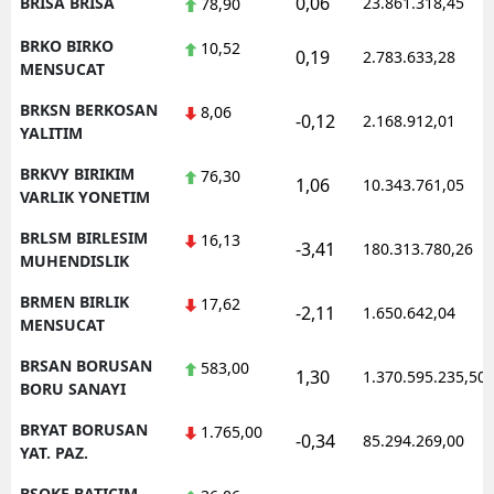
0,06
BRISA BRISA
23.861.318,45
78,90
BRKO BIRKO
10,52
0,19
2.783.633,28
MENSUCAT
BRKSN BERKOSAN
8,06
-0,12
2.168.912,01
YALITIM
BRKVY BIRIKIM
76,30
1,06
10.343.761,05
VARLIK YONETIM
BRLSM BIRLESIM
16,13
-3,41
180.313.780,26
MUHENDISLIK
BRMEN BIRLIK
17,62
-2,11
1.650.642,04
MENSUCAT
BRSAN BORUSAN
583,00
1,30
1.370.595.235,50
BORU SANAYI
BRYAT BORUSAN
1.765,00
-0,34
85.294.269,00
YAT. PAZ.
BSOKE BATICIM