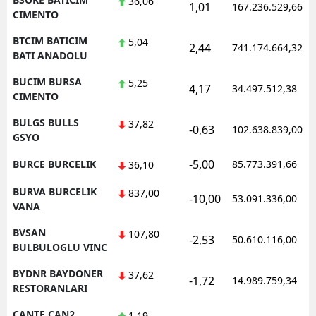
36,06
1,01
167.236.529,66
CIMENTO
BTCIM BATICIM
5,04
2,44
741.174.664,32
BATI ANADOLU
BUCIM BURSA
5,25
4,17
34.497.512,38
CIMENTO
BULGS BULLS
37,82
-0,63
102.638.839,00
GSYO
-5,00
BURCE BURCELIK
85.773.391,66
36,10
BURVA BURCELIK
837,00
-10,00
53.091.336,00
VANA
BVSAN
107,80
-2,53
50.610.116,00
BULBULOGLU VINC
BYDNR BAYDONER
37,62
-1,72
14.989.759,34
RESTORANLARI
CANTE CAN2
1,19