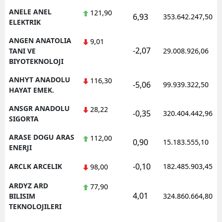
ANELE ANEL
121,90
6,93
353.642.247,50
ELEKTRIK
ANGEN ANATOLIA
9,01
-2,07
TANI VE
29.008.926,06
BIYOTEKNOLOJI
ANHYT ANADOLU
116,30
-5,06
99.939.322,50
HAYAT EMEK.
ANSGR ANADOLU
28,22
-0,35
320.404.442,96
SIGORTA
ARASE DOGU ARAS
112,00
0,90
15.183.555,10
ENERJI
-0,10
ARCLK ARCELIK
182.485.903,45
98,00
ARDYZ ARD
77,90
4,01
BILISIM
324.860.664,80
TEKNOLOJILERI