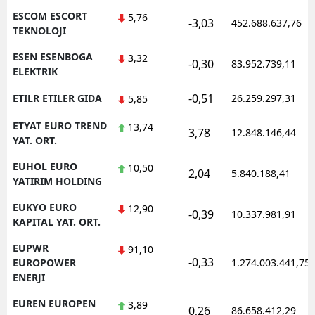
ESCOM ESCORT
5,76
-3,03
452.688.637,76
TEKNOLOJI
ESEN ESENBOGA
3,32
-0,30
83.952.739,11
ELEKTRIK
-0,51
ETILR ETILER GIDA
26.259.297,31
5,85
ETYAT EURO TREND
13,74
3,78
12.848.146,44
YAT. ORT.
EUHOL EURO
10,50
2,04
5.840.188,41
YATIRIM HOLDING
EUKYO EURO
12,90
-0,39
10.337.981,91
KAPITAL YAT. ORT.
EUPWR
91,10
-0,33
EUROPOWER
1.274.003.441,75
ENERJI
EUREN EUROPEN
3,89
0,26
86.658.412,29