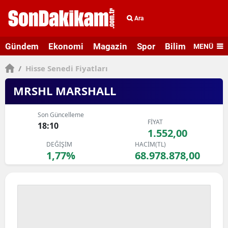
Ara
Gündem
Ekonomi
Magazin
Spor
Bilim ve Teknolo
MENÜ
/
Hisse Senedi Fiyatları
MRSHL MARSHALL
Son Güncelleme
FİYAT
18:10
1.552,00
DEĞİŞİM
HACİM(TL)
1,77%
68.978.878,00