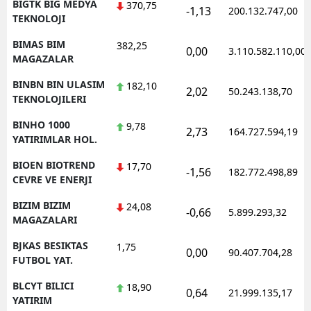
BIGTK BIG MEDYA
370,75
-1,13
200.132.747,00
TEKNOLOJI
BIMAS BIM
382,25
0,00
3.110.582.110,00
MAGAZALAR
BINBN BIN ULASIM
182,10
2,02
50.243.138,70
TEKNOLOJILERI
BINHO 1000
9,78
2,73
164.727.594,19
YATIRIMLAR HOL.
BIOEN BIOTREND
17,70
-1,56
182.772.498,89
CEVRE VE ENERJI
BIZIM BIZIM
24,08
-0,66
5.899.293,32
MAGAZALARI
BJKAS BESIKTAS
1,75
0,00
90.407.704,28
FUTBOL YAT.
BLCYT BILICI
18,90
0,64
21.999.135,17
YATIRIM