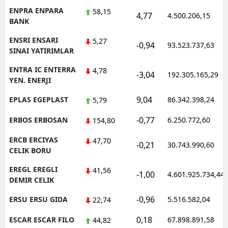
ENPRA ENPARA
58,15
4,77
4.500.206,15
BANK
ENSRI ENSARI
5,27
-0,94
93.523.737,63
SINAI YATIRIMLAR
ENTRA IC ENTERRA
4,78
-3,04
192.305.165,29
YEN. ENERJI
9,04
EPLAS EGEPLAST
86.342.398,24
5,79
-0,77
ERBOS ERBOSAN
6.250.772,60
154,80
ERCB ERCIYAS
47,70
-0,21
30.743.990,60
CELIK BORU
EREGL EREGLI
41,56
-1,00
4.601.925.734,44
DEMIR CELIK
-0,96
ERSU ERSU GIDA
5.516.582,04
22,74
0,18
ESCAR ESCAR FILO
67.898.891,58
44,82