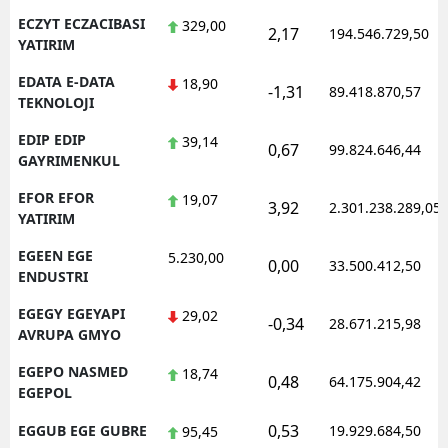
ECZYT ECZACIBASI
329,00
2,17
194.546.729,50
YATIRIM
EDATA E-DATA
18,90
-1,31
89.418.870,57
TEKNOLOJI
EDIP EDIP
39,14
0,67
99.824.646,44
GAYRIMENKUL
EFOR EFOR
19,07
3,92
2.301.238.289,05
YATIRIM
EGEEN EGE
5.230,00
0,00
33.500.412,50
ENDUSTRI
EGEGY EGEYAPI
29,02
-0,34
28.671.215,98
AVRUPA GMYO
EGEPO NASMED
18,74
0,48
64.175.904,42
EGEPOL
0,53
EGGUB EGE GUBRE
19.929.684,50
95,45