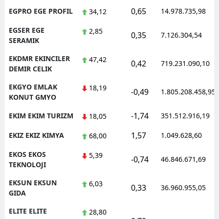
0,65
EGPRO EGE PROFIL
14.978.735,98
34,12
EGSER EGE
2,85
0,35
7.126.304,54
SERAMIK
EKDMR EKINCILER
47,42
0,42
719.231.090,10
DEMIR CELIK
EKGYO EMLAK
18,19
-0,49
1.805.208.458,95
KONUT GMYO
-1,74
EKIM EKIM TURIZM
351.512.916,19
18,05
1,57
EKIZ EKIZ KIMYA
1.049.628,60
68,00
EKOS EKOS
5,39
-0,74
46.846.671,69
TEKNOLOJI
EKSUN EKSUN
6,03
0,33
36.960.955,05
GIDA
ELITE ELITE
28,80