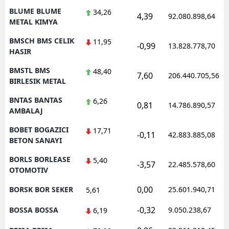
BLUME BLUME
34,26
4,39
92.080.898,64
METAL KIMYA
BMSCH BMS CELIK
11,95
-0,99
13.828.778,70
HASIR
BMSTL BMS
48,40
7,60
206.440.705,56
BIRLESIK METAL
BNTAS BANTAS
6,26
0,81
14.786.890,57
AMBALAJ
BOBET BOGAZICI
17,71
-0,11
42.883.885,08
BETON SANAYI
BORLS BORLEASE
5,40
-3,57
22.485.578,60
OTOMOTIV
0,00
BORSK BOR SEKER
25.601.940,71
5,61
-0,32
BOSSA BOSSA
9.050.238,67
6,19