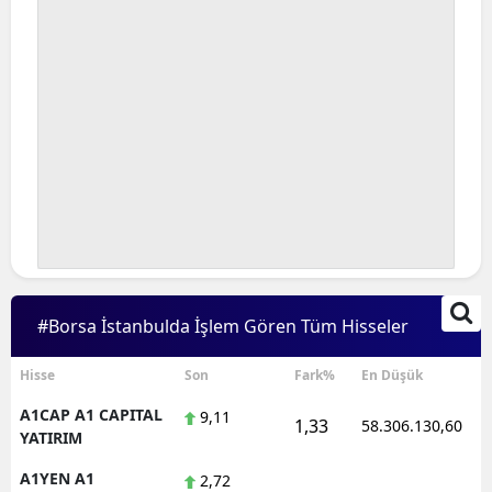
#Borsa İstanbulda İşlem Gören Tüm Hisseler
Hisse
Son
Fark%
En Düşük
A1CAP A1 CAPITAL
9,11
1,33
58.306.130,60
YATIRIM
A1YEN A1
2,72