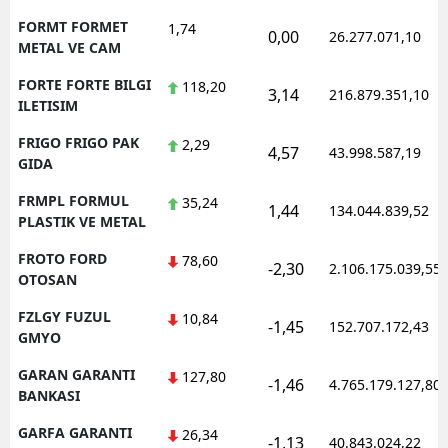
FORMT FORMET
1,74
0,00
26.277.071,10
METAL VE CAM
FORTE FORTE BILGI
118,20
3,14
216.879.351,10
ILETISIM
FRIGO FRIGO PAK
2,29
4,57
43.998.587,19
GIDA
FRMPL FORMUL
35,24
1,44
134.044.839,52
PLASTIK VE METAL
FROTO FORD
78,60
-2,30
2.106.175.039,55
OTOSAN
FZLGY FUZUL
10,84
-1,45
152.707.172,43
GMYO
GARAN GARANTI
127,80
-1,46
4.765.179.127,80
BANKASI
GARFA GARANTI
26,34
-1,13
40.843.024,22