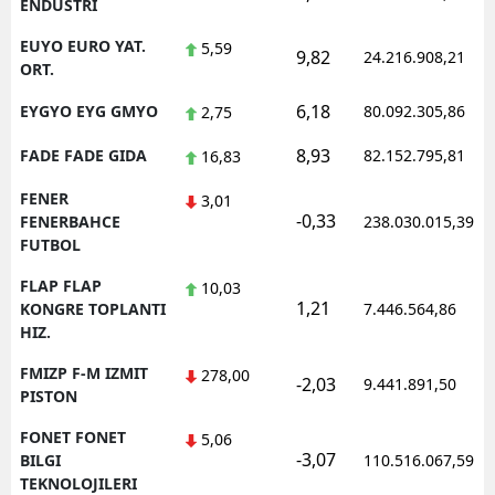
ENDUSTRI
EUYO EURO YAT.
5,59
9,82
24.216.908,21
ORT.
6,18
EYGYO EYG GMYO
80.092.305,86
2,75
8,93
FADE FADE GIDA
82.152.795,81
16,83
FENER
3,01
-0,33
FENERBAHCE
238.030.015,39
FUTBOL
FLAP FLAP
10,03
1,21
KONGRE TOPLANTI
7.446.564,86
HIZ.
FMIZP F-M IZMIT
278,00
-2,03
9.441.891,50
PISTON
FONET FONET
5,06
-3,07
BILGI
110.516.067,59
TEKNOLOJILERI