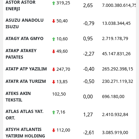
ASTOR ASTOR
319,25
2,65
7.000.380.614,75
ENERJI
ASUZU ANADOLU
50,40
-0,79
13.038.344,45
ISUZU
0,95
ATAGY ATA GMYO
2.719.178,79
10,60
ATAKP ATAKEY
49,60
-2,27
45.147.831,26
PATATES
-0,40
ATATP ATP YAZILIM
265.292.398,15
247,70
-0,50
ATATR ATA TURIZM
230.271.119,32
13,85
ATEKS AKIN
102,50
0,00
696.180,00
TEKSTIL
ATLAS ATLAS YAT.
7,16
1,27
2.410.932,84
ORT.
ATSYH ATLANTIS
112,00
-2,61
3.085.919,00
YATIRIM HOLDING