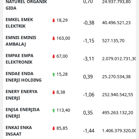
0,70
NATUREL ORGANIK
24.937.793,80
GIDA
EMKEL EMEK
18,29
-0,38
40.496.521,23
ELEKTRIK
EMNIS EMINIS
163,00
-1,15
527.135,70
AMBALAJ
EMPAE EMPA
67,00
-3,11
2.079.012.731,30
ELEKTRONIK
ENDAE ENDA
15,28
0,39
25.270.534,38
ENERJI HOLDING
ENERY ENERYA
8,38
-1,06
252.940.542,55
ENERJI
ENJSA ENERJISA
113,40
0,35
495.263.132,20
ENERJI
ENKAI ENKA
85,85
-1,44
1.406.379.320,00
INSAAT