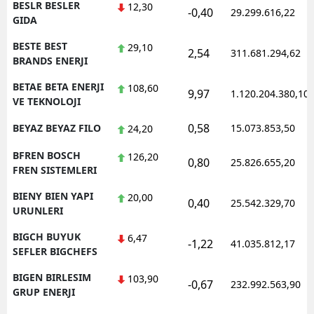
BESLR BESLER
12,30
-0,40
29.299.616,22
GIDA
BESTE BEST
29,10
2,54
311.681.294,62
BRANDS ENERJI
BETAE BETA ENERJI
108,60
9,97
1.120.204.380,10
VE TEKNOLOJI
0,58
BEYAZ BEYAZ FILO
15.073.853,50
24,20
BFREN BOSCH
126,20
0,80
25.826.655,20
FREN SISTEMLERI
BIENY BIEN YAPI
20,00
0,40
25.542.329,70
URUNLERI
BIGCH BUYUK
6,47
-1,22
41.035.812,17
SEFLER BIGCHEFS
BIGEN BIRLESIM
103,90
-0,67
232.992.563,90
GRUP ENERJI