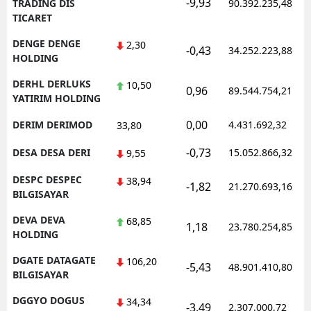
-9,93
TRADING DIS
90.392.235,48
TICARET
DENGE DENGE
2,30
-0,43
34.252.223,88
HOLDING
DERHL DERLUKS
10,50
0,96
89.544.754,21
YATIRIM HOLDING
0,00
DERIM DERIMOD
4.431.692,32
33,80
-0,73
DESA DESA DERI
15.052.866,32
9,55
DESPC DESPEC
38,94
-1,82
21.270.693,16
BILGISAYAR
DEVA DEVA
68,85
1,18
23.780.254,85
HOLDING
DGATE DATAGATE
106,20
-5,43
48.901.410,80
BILGISAYAR
DGGYO DOGUS
34,34
-3,49
2.307.000,72