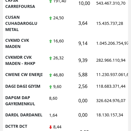
CRFSA
191,40
10,00
543.467.310,70
CARREFOURSA
CUSAN
24,50
3,64
CUHADAROGLU
15.435.737,28
METAL
CVKMD CVK
16,60
9,14
1.045.206.754,97
MADEN
CVKMDR CVK
26,32
9,39
282.966.110,94
MADEN - RHKP
5,88
CWENE CW ENERJI
11.230.937.061,6
46,80
2,56
DAGI DAGI GIYIM
118.683.371,44
9,60
DAPGM DAP
8,60
0,00
326.624.976,07
GAYRIMENKUL
0,00
DARDL DARDANEL
18.130.157,34
1,64
DCTTR DCT
8,44