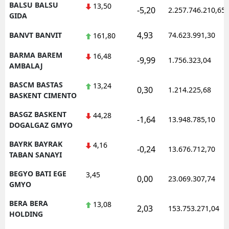
BALSU BALSU
13,50
-5,20
2.257.746.210,65
GIDA
4,93
BANVT BANVIT
74.623.991,30
161,80
BARMA BAREM
16,48
-9,99
1.756.323,04
AMBALAJ
BASCM BASTAS
13,24
0,30
1.214.225,68
BASKENT CIMENTO
BASGZ BASKENT
44,28
-1,64
13.948.785,10
DOGALGAZ GMYO
BAYRK BAYRAK
4,16
-0,24
13.676.712,70
TABAN SANAYI
BEGYO BATI EGE
3,45
0,00
23.069.307,74
GMYO
BERA BERA
13,08
2,03
153.753.271,04
HOLDING