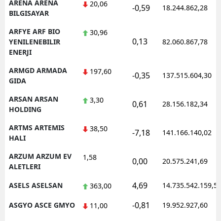
ARENA ARENA
20,06
-0,59
18.244.862,28
BILGISAYAR
ARFYE ARF BIO
30,96
0,13
YENILENEBILIR
82.060.867,78
ENERJI
ARMGD ARMADA
197,60
-0,35
137.515.604,30
GIDA
ARSAN ARSAN
3,30
0,61
28.156.182,34
HOLDING
ARTMS ARTEMIS
38,50
-7,18
141.166.140,02
HALI
ARZUM ARZUM EV
1,58
0,00
20.575.241,69
ALETLERI
4,69
ASELS ASELSAN
14.735.542.159,5
363,00
-0,81
ASGYO ASCE GMYO
19.952.927,60
11,00