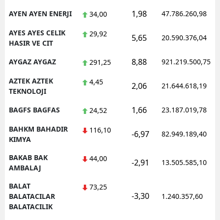
1,98
AYEN AYEN ENERJI
47.786.260,98
34,00
AYES AYES CELIK
29,92
5,65
20.590.376,04
HASIR VE CIT
8,88
AYGAZ AYGAZ
921.219.500,75
291,25
AZTEK AZTEK
4,45
2,06
21.644.618,19
TEKNOLOJI
1,66
BAGFS BAGFAS
23.187.019,78
24,52
BAHKM BAHADIR
116,10
-6,97
82.949.189,40
KIMYA
BAKAB BAK
44,00
-2,91
13.505.585,10
AMBALAJ
BALAT
73,25
-3,30
BALATACILAR
1.240.357,60
BALATACILIK