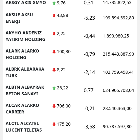
0,31
AKSGY AKIS GMYO
14.735.822,53
9,76
AKSUE AKSU
43,88
-5,23
199.594.592,80
ENERJI
AKYHO AKDENIZ
2,25
-0,44
1.890.980,25
YATIRIM HOLDING
ALARK ALARKO
100,30
-0,79
215.443.887,90
HOLDING
ALBRK ALBARAKA
8,22
-2,14
102.759.458,41
TURK
ALBTN ALBAYRAK
26,22
0,77
624.905.708,04
BETON SANAYI
ALCAR ALARKO
706,00
-0,21
28.540.363,00
CARRIER
ALCTL ALCATEL
175,20
-3,68
90.787.597,80
LUCENT TELETAS