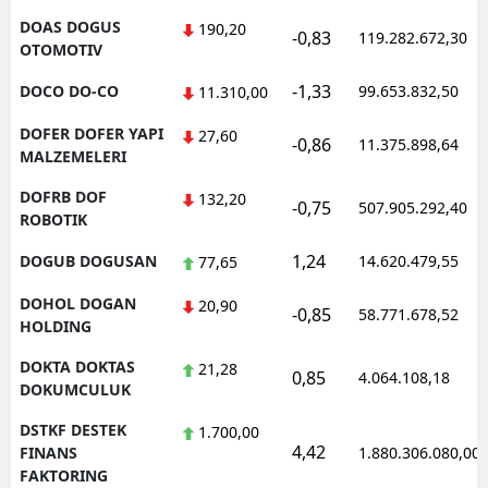
DOAS DOGUS
190,20
-0,83
119.282.672,30
OTOMOTIV
-1,33
DOCO DO-CO
99.653.832,50
11.310,00
DOFER DOFER YAPI
27,60
-0,86
11.375.898,64
MALZEMELERI
DOFRB DOF
132,20
-0,75
507.905.292,40
ROBOTIK
1,24
DOGUB DOGUSAN
14.620.479,55
77,65
DOHOL DOGAN
20,90
-0,85
58.771.678,52
HOLDING
DOKTA DOKTAS
21,28
0,85
4.064.108,18
DOKUMCULUK
DSTKF DESTEK
1.700,00
4,42
FINANS
1.880.306.080,00
FAKTORING