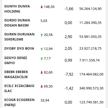
DUNYH DUNYA
148,50
-1,66
56.264.124,90
HOLDING
DURDO DURAN
5,03
0,00
11.284.390,35
DOGAN BASIM
DURKN DURUKAN
20,58
2,90
53.981.050,35
SEKERLEME
2,05
DYOBY DYO BOYA
23.927.218,75
12,94
DZGYO DENIZ
7,17
0,99
7.911.539,74
GMYO
EBEBK EBEBEK
82,60
-7,92
174.464.082,00
MAGAZACILIK
ECILC ECZACIBASI
69,50
-1,42
340.990.573,30
ILAC
ECOGR ECOGREEN
33,94
0,00
123.749.581,50
ENERJI