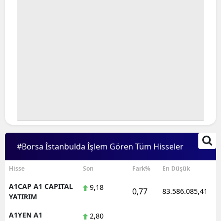
#Borsa İstanbulda İşlem Gören Tüm Hisseler
Hisse
Son
Fark%
En Düşük
A1CAP A1 CAPITAL
9,18
0,77
83.586.085,41
YATIRIM
A1YEN A1
2,80