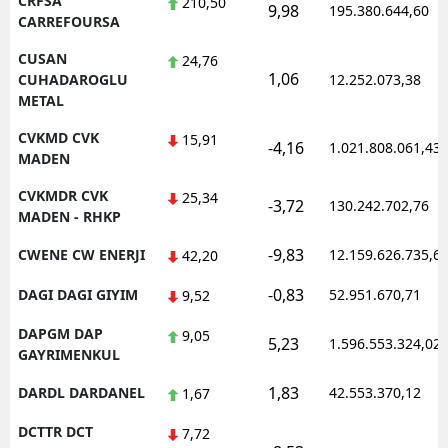
CRFSA
210,50
9,98
195.380.644,60
CARREFOURSA
CUSAN
24,76
1,06
CUHADAROGLU
12.252.073,38
METAL
CVKMD CVK
15,91
-4,16
1.021.808.061,43
MADEN
CVKMDR CVK
25,34
-3,72
130.242.702,76
MADEN - RHKP
-9,83
CWENE CW ENERJI
12.159.626.735,6
42,20
-0,83
DAGI DAGI GIYIM
52.951.670,71
9,52
DAPGM DAP
9,05
5,23
1.596.553.324,02
GAYRIMENKUL
1,83
DARDL DARDANEL
42.553.370,12
1,67
DCTTR DCT
7,72