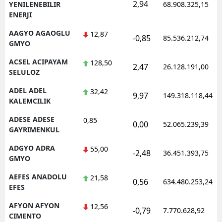
2,94
YENILENEBILIR
68.908.325,15
ENERJI
AAGYO AGAOGLU
12,87
-0,85
85.536.212,74
GMYO
ACSEL ACIPAYAM
128,50
2,47
26.128.191,00
SELULOZ
ADEL ADEL
32,42
9,97
149.318.118,44
KALEMCILIK
ADESE ADESE
0,85
0,00
52.065.239,39
GAYRIMENKUL
ADGYO ADRA
55,00
-2,48
36.451.393,75
GMYO
AEFES ANADOLU
21,58
0,56
634.480.253,24
EFES
AFYON AFYON
12,56
-0,79
7.770.628,92
CIMENTO