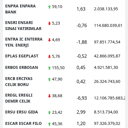
ENPRA ENPARA
59,10
1,63
2.038.133,95
BANK
ENSRI ENSARI
5,23
-0,76
114.680.039,61
SINAI YATIRIMLAR
ENTRA IC ENTERRA
4,69
-1,88
97.851.774,54
YEN. ENERJI
-0,52
EPLAS EGEPLAST
42.866.095,87
5,76
0,45
ERBOS ERBOSAN
4.921.581,30
155,50
ERCB ERCIYAS
47,90
0,42
26.324.743,60
CELIK BORU
EREGL EREGLI
38,68
-6,93
12.106.785.683,2
DEMIR CELIK
2,99
ERSU ERSU GIDA
8.513.734,00
23,42
1,20
ESCAR ESCAR FILO
97.326.379,02
45,36