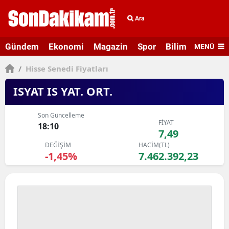
Ara
Gündem
Ekonomi
Magazin
Spor
Bilim ve Teknolo
MENÜ
/
Hisse Senedi Fiyatları
ISYAT IS YAT. ORT.
Son Güncelleme
FİYAT
18:10
7,49
DEĞİŞİM
HACİM(TL)
-1,45%
7.462.392,23