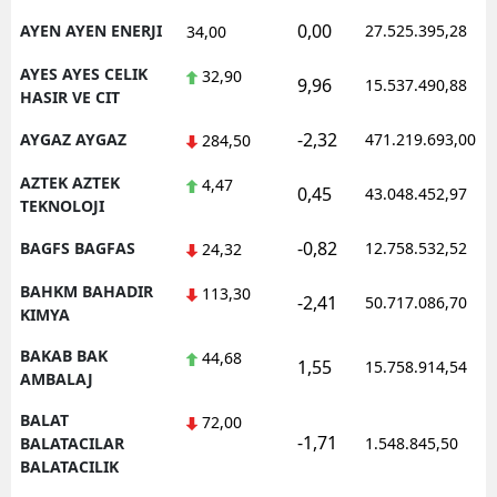
0,00
AYEN AYEN ENERJI
27.525.395,28
34,00
AYES AYES CELIK
32,90
9,96
15.537.490,88
HASIR VE CIT
-2,32
AYGAZ AYGAZ
471.219.693,00
284,50
AZTEK AZTEK
4,47
0,45
43.048.452,97
TEKNOLOJI
-0,82
BAGFS BAGFAS
12.758.532,52
24,32
BAHKM BAHADIR
113,30
-2,41
50.717.086,70
KIMYA
BAKAB BAK
44,68
1,55
15.758.914,54
AMBALAJ
BALAT
72,00
-1,71
BALATACILAR
1.548.845,50
BALATACILIK