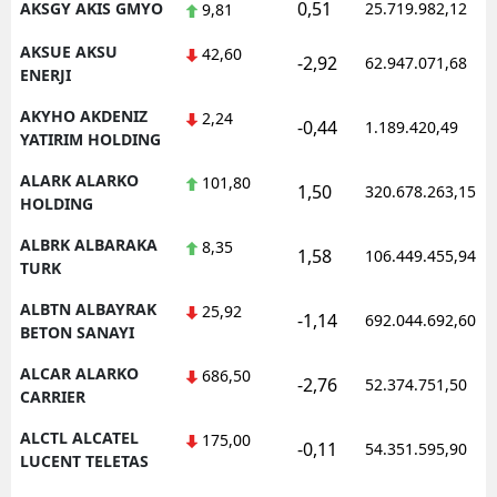
0,51
AKSGY AKIS GMYO
25.719.982,12
9,81
AKSUE AKSU
42,60
-2,92
62.947.071,68
ENERJI
AKYHO AKDENIZ
2,24
-0,44
1.189.420,49
YATIRIM HOLDING
ALARK ALARKO
101,80
1,50
320.678.263,15
HOLDING
ALBRK ALBARAKA
8,35
1,58
106.449.455,94
TURK
ALBTN ALBAYRAK
25,92
-1,14
692.044.692,60
BETON SANAYI
ALCAR ALARKO
686,50
-2,76
52.374.751,50
CARRIER
ALCTL ALCATEL
175,00
-0,11
54.351.595,90
LUCENT TELETAS