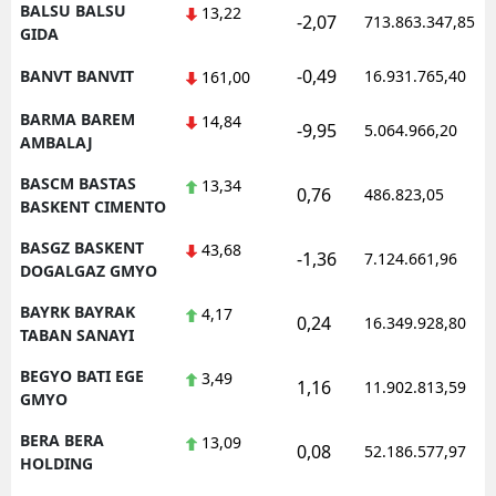
BALSU BALSU
13,22
-2,07
713.863.347,85
GIDA
-0,49
BANVT BANVIT
16.931.765,40
161,00
BARMA BAREM
14,84
-9,95
5.064.966,20
AMBALAJ
BASCM BASTAS
13,34
0,76
486.823,05
BASKENT CIMENTO
BASGZ BASKENT
43,68
-1,36
7.124.661,96
DOGALGAZ GMYO
BAYRK BAYRAK
4,17
0,24
16.349.928,80
TABAN SANAYI
BEGYO BATI EGE
3,49
1,16
11.902.813,59
GMYO
BERA BERA
13,09
0,08
52.186.577,97
HOLDING