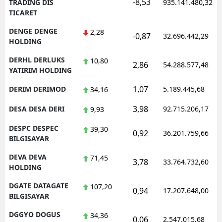
-8,53
TRADING DIS
935.141.480,32
TICARET
DENGE DENGE
2,28
-0,87
32.696.442,29
HOLDING
DERHL DERLUKS
10,80
2,86
54.288.577,48
YATIRIM HOLDING
1,07
DERIM DERIMOD
5.189.445,68
34,16
3,98
DESA DESA DERI
92.715.206,17
9,93
DESPC DESPEC
39,30
0,92
36.201.759,66
BILGISAYAR
DEVA DEVA
71,45
3,78
33.764.732,60
HOLDING
DGATE DATAGATE
107,20
0,94
17.207.648,00
BILGISAYAR
DGGYO DOGUS
34,36
0,06
2.547.015,68