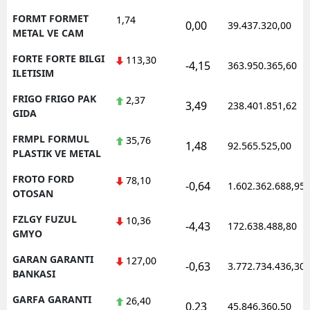
FORMT FORMET
1,74
0,00
39.437.320,00
METAL VE CAM
FORTE FORTE BILGI
113,30
-4,15
363.950.365,60
ILETISIM
FRIGO FRIGO PAK
2,37
3,49
238.401.851,62
GIDA
FRMPL FORMUL
35,76
1,48
92.565.525,00
PLASTIK VE METAL
FROTO FORD
78,10
-0,64
1.602.362.688,95
OTOSAN
FZLGY FUZUL
10,36
-4,43
172.638.488,80
GMYO
GARAN GARANTI
127,00
-0,63
3.772.734.436,30
BANKASI
GARFA GARANTI
26,40
0,23
45.846.360,50