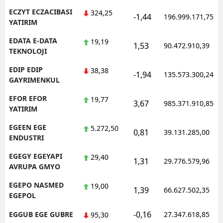
ECZYT ECZACIBASI
324,25
-1,44
196.999.171,75
YATIRIM
EDATA E-DATA
19,19
1,53
90.472.910,39
TEKNOLOJI
EDIP EDIP
38,38
-1,94
135.573.300,24
GAYRIMENKUL
EFOR EFOR
19,77
3,67
985.371.910,85
YATIRIM
EGEEN EGE
5.272,50
0,81
39.131.285,00
ENDUSTRI
EGEGY EGEYAPI
29,40
1,31
29.776.579,96
AVRUPA GMYO
EGEPO NASMED
19,00
1,39
66.627.502,35
EGEPOL
-0,16
EGGUB EGE GUBRE
27.347.618,85
95,30