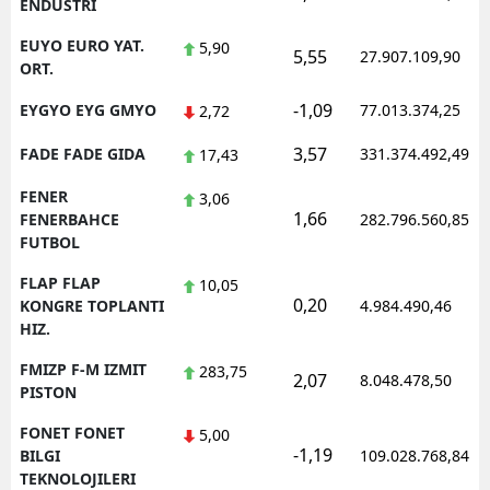
ENDUSTRI
EUYO EURO YAT.
5,90
5,55
27.907.109,90
ORT.
-1,09
EYGYO EYG GMYO
77.013.374,25
2,72
3,57
FADE FADE GIDA
331.374.492,49
17,43
FENER
3,06
1,66
FENERBAHCE
282.796.560,85
FUTBOL
FLAP FLAP
10,05
0,20
KONGRE TOPLANTI
4.984.490,46
HIZ.
FMIZP F-M IZMIT
283,75
2,07
8.048.478,50
PISTON
FONET FONET
5,00
-1,19
BILGI
109.028.768,84
TEKNOLOJILERI