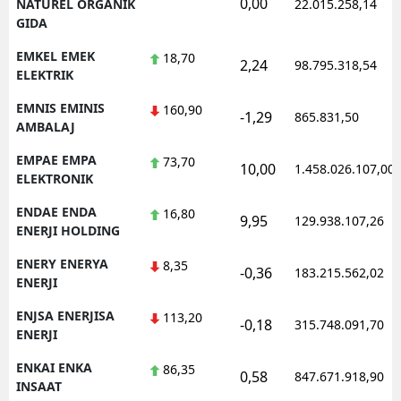
0,00
NATUREL ORGANIK
22.015.258,14
GIDA
EMKEL EMEK
18,70
2,24
98.795.318,54
ELEKTRIK
EMNIS EMINIS
160,90
-1,29
865.831,50
AMBALAJ
EMPAE EMPA
73,70
10,00
1.458.026.107,00
ELEKTRONIK
ENDAE ENDA
16,80
9,95
129.938.107,26
ENERJI HOLDING
ENERY ENERYA
8,35
-0,36
183.215.562,02
ENERJI
ENJSA ENERJISA
113,20
-0,18
315.748.091,70
ENERJI
ENKAI ENKA
86,35
0,58
847.671.918,90
INSAAT