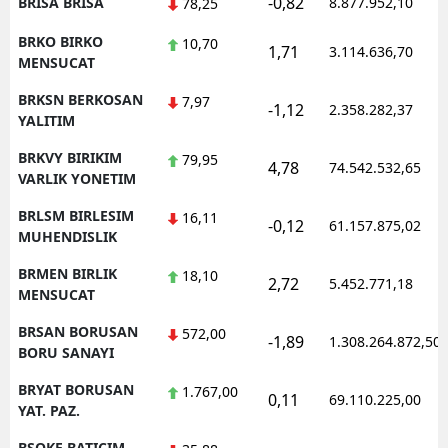
-0,82
BRISA BRISA
8.877.952,10
78,25
BRKO BIRKO
10,70
1,71
3.114.636,70
MENSUCAT
BRKSN BERKOSAN
7,97
-1,12
2.358.282,37
YALITIM
BRKVY BIRIKIM
79,95
4,78
74.542.532,65
VARLIK YONETIM
BRLSM BIRLESIM
16,11
-0,12
61.157.875,02
MUHENDISLIK
BRMEN BIRLIK
18,10
2,72
5.452.771,18
MENSUCAT
BRSAN BORUSAN
572,00
-1,89
1.308.264.872,50
BORU SANAYI
BRYAT BORUSAN
1.767,00
0,11
69.110.225,00
YAT. PAZ.
BSOKE BATICIM