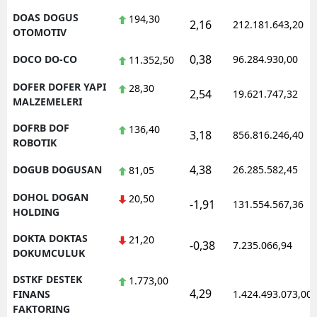
DOAS DOGUS
194,30
2,16
212.181.643,20
OTOMOTIV
0,38
DOCO DO-CO
96.284.930,00
11.352,50
DOFER DOFER YAPI
28,30
2,54
19.621.747,32
MALZEMELERI
DOFRB DOF
136,40
3,18
856.816.246,40
ROBOTIK
4,38
DOGUB DOGUSAN
26.285.582,45
81,05
DOHOL DOGAN
20,50
-1,91
131.554.567,36
HOLDING
DOKTA DOKTAS
21,20
-0,38
7.235.066,94
DOKUMCULUK
DSTKF DESTEK
1.773,00
4,29
FINANS
1.424.493.073,00
FAKTORING