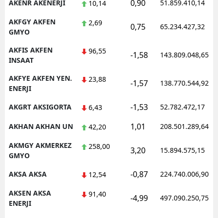
0,90
AKENR AKENERJI
51.859.410,14
10,14
AKFGY AKFEN
2,69
0,75
65.234.427,32
GMYO
AKFIS AKFEN
96,55
-1,58
143.809.048,65
INSAAT
AKFYE AKFEN YEN.
23,88
-1,57
138.770.544,92
ENERJI
-1,53
AKGRT AKSIGORTA
52.782.472,17
6,43
1,01
AKHAN AKHAN UN
208.501.289,64
42,20
AKMGY AKMERKEZ
258,00
3,20
15.894.575,15
GMYO
-0,87
AKSA AKSA
224.740.006,90
12,54
AKSEN AKSA
91,40
-4,99
497.090.250,75
ENERJI