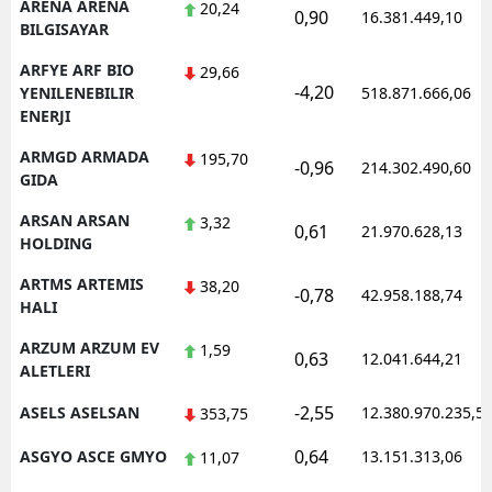
ARENA ARENA
20,24
0,90
16.381.449,10
BILGISAYAR
ARFYE ARF BIO
29,66
-4,20
YENILENEBILIR
518.871.666,06
ENERJI
ARMGD ARMADA
195,70
-0,96
214.302.490,60
GIDA
ARSAN ARSAN
3,32
0,61
21.970.628,13
HOLDING
ARTMS ARTEMIS
38,20
-0,78
42.958.188,74
HALI
ARZUM ARZUM EV
1,59
0,63
12.041.644,21
ALETLERI
-2,55
ASELS ASELSAN
12.380.970.235,5
353,75
0,64
ASGYO ASCE GMYO
13.151.313,06
11,07