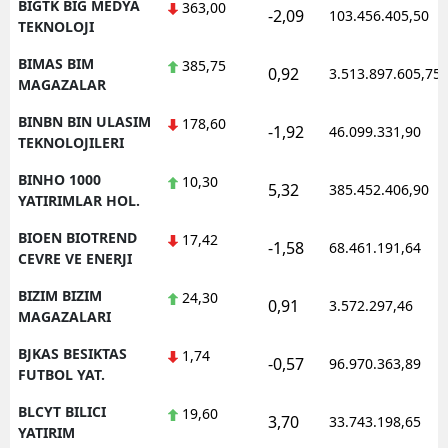
BIGTK BIG MEDYA
363,00
-2,09
103.456.405,50
TEKNOLOJI
BIMAS BIM
385,75
0,92
3.513.897.605,75
MAGAZALAR
BINBN BIN ULASIM
178,60
-1,92
46.099.331,90
TEKNOLOJILERI
BINHO 1000
10,30
5,32
385.452.406,90
YATIRIMLAR HOL.
BIOEN BIOTREND
17,42
-1,58
68.461.191,64
CEVRE VE ENERJI
BIZIM BIZIM
24,30
0,91
3.572.297,46
MAGAZALARI
BJKAS BESIKTAS
1,74
-0,57
96.970.363,89
FUTBOL YAT.
BLCYT BILICI
19,60
3,70
33.743.198,65
YATIRIM