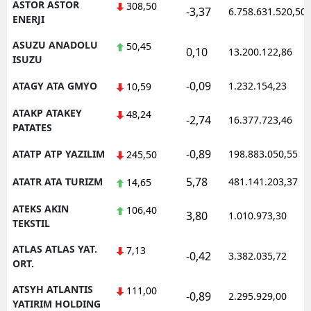
ASTOR ASTOR
308,50
-3,37
6.758.631.520,50
ENERJI
ASUZU ANADOLU
50,45
0,10
13.200.122,86
ISUZU
-0,09
ATAGY ATA GMYO
1.232.154,23
10,59
ATAKP ATAKEY
48,24
-2,74
16.377.723,46
PATATES
-0,89
ATATP ATP YAZILIM
198.883.050,55
245,50
5,78
ATATR ATA TURIZM
481.141.203,37
14,65
ATEKS AKIN
106,40
3,80
1.010.973,30
TEKSTIL
ATLAS ATLAS YAT.
7,13
-0,42
3.382.035,72
ORT.
ATSYH ATLANTIS
111,00
-0,89
2.295.929,00
YATIRIM HOLDING