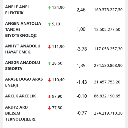
ANELE ANEL
124,90
2,46
169.375.227,30
ELEKTRIK
ANGEN ANATOLIA
9,10
1,00
TANI VE
12.505.277,50
BIYOTEKNOLOJI
ANHYT ANADOLU
111,90
-3,78
117.058.257,30
HAYAT EMEK.
ANSGR ANADOLU
28,60
1,35
274.580.868,90
SIGORTA
ARASE DOGU ARAS
110,40
-1,43
21.457.753,20
ENERJI
-0,10
ARCLK ARCELIK
86.832.190,65
97,90
ARDYZ ARD
77,30
-0,77
BILISIM
274.219.710,30
TEKNOLOJILERI