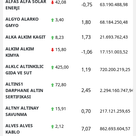
ALFAS ALFA SOLAR
42,08
-0,75
63.190.488,98
ENERJI
ALGYO ALARKO
3,40
1,80
68.184.250,48
GMYO
1,73
ALKA ALKIM KAGIT
21.693.762,43
8,23
ALKIM ALKIM
15,80
-1,06
17.151.003,52
KIMYA
ALKLC ALTINKILIC
425,00
1,19
720.200.219,25
GIDA VE SUT
ALTINS1
72,80
2,45
DARPHANE ALTIN
2.294.160.747,94
SERTIFIKASI
ALTNY ALTINAY
15,91
0,70
217.121.259,65
SAVUNMA
ALVES ALVES
2,12
7,07
862.693.604,57
KABLO