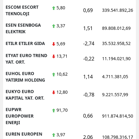
ESCOM ESCORT
5,80
0,69
339.541.892,26
TEKNOLOJI
ESEN ESENBOGA
3,37
1,51
89.808.012,69
ELEKTRIK
-2,74
ETILR ETILER GIDA
35.532.958,52
5,69
ETYAT EURO TREND
13,71
-0,22
11.194.021,90
YAT. ORT.
EUHOL EURO
10,62
1,14
4.711.381,05
YATIRIM HOLDING
EUKYO EURO
12,80
-0,78
9.221.557,99
KAPITAL YAT. ORT.
EUPWR
91,70
0,66
EUROPOWER
911.874.814,50
ENERJI
EUREN EUROPEN
3,97
2,06
108.798.316,17