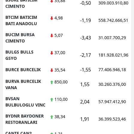
35,88
-0,50
309.003.910,80
CIMENTO
BTCIM BATICIM
4,98
-1,19
558.742.666,51
BATI ANADOLU
BUCIM BURSA
5,07
-3,43
31.007.700,29
CIMENTO
BULGS BULLS
37,00
-2,17
181.928.021,96
GSYO
-1,55
BURCE BURCELIK
77.406.946,18
35,54
BURVA BURCELIK
850,00
1,55
30.260.376,00
VANA
BVSAN
110,00
2,04
57.947.412,90
BULBULOGLU VINC
BYDNR BAYDONER
38,34
1,91
36.399.523,46
RESTORANLARI
CANTE CAN2
1,21