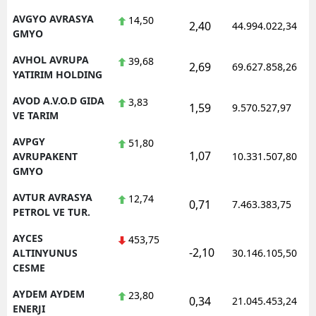
AVGYO AVRASYA
14,50
2,40
44.994.022,34
GMYO
AVHOL AVRUPA
39,68
2,69
69.627.858,26
YATIRIM HOLDING
AVOD A.V.O.D GIDA
3,83
1,59
9.570.527,97
VE TARIM
AVPGY
51,80
1,07
AVRUPAKENT
10.331.507,80
GMYO
AVTUR AVRASYA
12,74
0,71
7.463.383,75
PETROL VE TUR.
AYCES
453,75
-2,10
ALTINYUNUS
30.146.105,50
CESME
AYDEM AYDEM
23,80
0,34
21.045.453,24
ENERJI