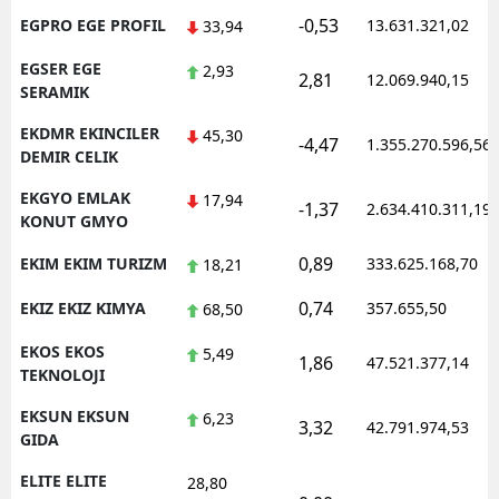
-0,53
EGPRO EGE PROFIL
13.631.321,02
33,94
EGSER EGE
2,93
2,81
12.069.940,15
SERAMIK
EKDMR EKINCILER
45,30
-4,47
1.355.270.596,56
DEMIR CELIK
EKGYO EMLAK
17,94
-1,37
2.634.410.311,19
KONUT GMYO
0,89
EKIM EKIM TURIZM
333.625.168,70
18,21
0,74
EKIZ EKIZ KIMYA
357.655,50
68,50
EKOS EKOS
5,49
1,86
47.521.377,14
TEKNOLOJI
EKSUN EKSUN
6,23
3,32
42.791.974,53
GIDA
ELITE ELITE
28,80