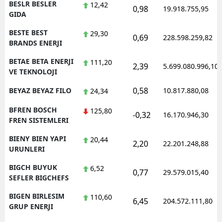
BESLR BESLER
12,42
0,98
19.918.755,95
GIDA
BESTE BEST
29,30
0,69
228.598.259,82
BRANDS ENERJI
BETAE BETA ENERJI
111,20
2,39
5.699.080.996,10
VE TEKNOLOJI
0,58
BEYAZ BEYAZ FILO
10.817.880,08
24,34
BFREN BOSCH
125,80
-0,32
16.170.946,30
FREN SISTEMLERI
BIENY BIEN YAPI
20,44
2,20
22.201.248,88
URUNLERI
BIGCH BUYUK
6,52
0,77
29.579.015,40
SEFLER BIGCHEFS
BIGEN BIRLESIM
110,60
6,45
204.572.111,80
GRUP ENERJI