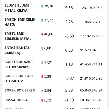
BLUME BLUME
36,20
5,66
123.196.696,84
METAL KIMYA
BMSCH BMS CELIK
12,22
2,26
11.868.807,10
HASIR
BMSTL BMS
46,66
-3,60
177.829.715,98
BIRLESIK METAL
BNTAS BANTAS
6,80
8,63
91.678.048,63
AMBALAJ
BOBET BOGAZICI
17,91
1,13
41.453.711,11
BETON SANAYI
BORLS BORLEASE
5,38
-0,37
21.810.012,96
OTOMOTIV
5,88
BORSK BOR SEKER
65.840.848,24
5,94
-1,13
BOSSA BOSSA
10.361.008,49
6,12