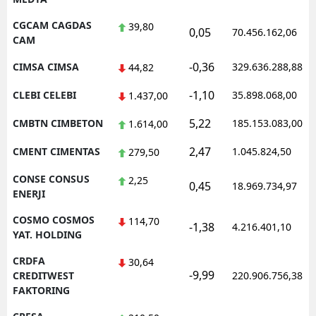
CGCAM CAGDAS
39,80
0,05
70.456.162,06
CAM
-0,36
CIMSA CIMSA
329.636.288,88
44,82
-1,10
CLEBI CELEBI
35.898.068,00
1.437,00
5,22
CMBTN CIMBETON
185.153.083,00
1.614,00
2,47
CMENT CIMENTAS
1.045.824,50
279,50
CONSE CONSUS
2,25
0,45
18.969.734,97
ENERJI
COSMO COSMOS
114,70
-1,38
4.216.401,10
YAT. HOLDING
CRDFA
30,64
-9,99
CREDITWEST
220.906.756,38
FAKTORING