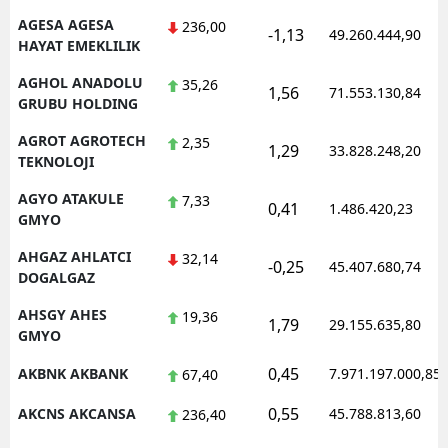
AGESA AGESA
236,00
-1,13
49.260.444,90
HAYAT EMEKLILIK
AGHOL ANADOLU
35,26
1,56
71.553.130,84
GRUBU HOLDING
AGROT AGROTECH
2,35
1,29
33.828.248,20
TEKNOLOJI
AGYO ATAKULE
7,33
0,41
1.486.420,23
GMYO
AHGAZ AHLATCI
32,14
-0,25
45.407.680,74
DOGALGAZ
AHSGY AHES
19,36
1,79
29.155.635,80
GMYO
0,45
AKBNK AKBANK
7.971.197.000,85
67,40
0,55
AKCNS AKCANSA
45.788.813,60
236,40