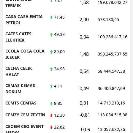
1,68
199.678.042,27
TERMIK
CASA CASA EMTIA
71,45
2,00
578.180,45
PETROL
CATES CATES
49,38
0,04
100.286.417,16
ELEKTRIK
CCOLA COCA COLA
89,00
1,48
390.245.737,55
ICECEK
CELHA CELIK
24,98
0,64
58.444.547,38
HALAT
CEMAS CEMAS
4,11
0,49
36.400.847,69
DOKUM
0,91
CEMTS CEMTAS
14.713.219,16
8,85
-0,81
CEMZY CEM ZEYTIN
113.034.515,38
12,30
CEOEM CEO EVENT
22,82
-0,09
13.057.682,76
MEDYA