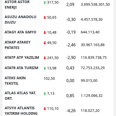
ASTOR ASTOR
317,50
2,09
3.699.538.301,50
1
ENERJI
ASUZU ANADOLU
50,65
-0,30
4.457.578,30
1
ISUZU
-0,19
ATAGY ATA GMYO
644.113,40
1
10,48
ATAKP ATAKEY
49,50
-2,46
30.967.163,88
1
PATATES
-2,90
ATATP ATP YAZILIM
116.839.738,75
1
241,50
0,43
ATATR ATA TURIZM
72.753.233,29
1
13,98
ATEKS AKIN
102,50
0,00
99.015,00
0
TEKSTIL
ATLAS ATLAS YAT.
7,13
0,85
1.129.066,32
1
ORT.
ATSYH ATLANTIS
110,10
-4,26
118.027,20
0
YATIRIM HOLDING