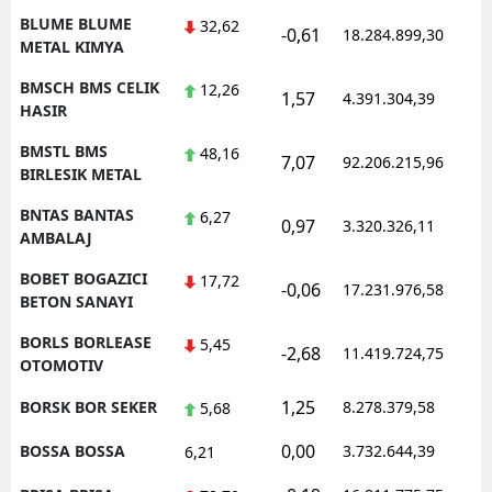
BLUME BLUME
32,62
-0,61
18.284.899,30
1
METAL KIMYA
BMSCH BMS CELIK
12,26
1,57
4.391.304,39
1
HASIR
BMSTL BMS
48,16
7,07
92.206.215,96
1
BIRLESIK METAL
BNTAS BANTAS
6,27
0,97
3.320.326,11
1
AMBALAJ
BOBET BOGAZICI
17,72
-0,06
17.231.976,58
1
BETON SANAYI
BORLS BORLEASE
5,45
-2,68
11.419.724,75
1
OTOMOTIV
1,25
BORSK BOR SEKER
8.278.379,58
1
5,68
0,00
BOSSA BOSSA
3.732.644,39
1
6,21