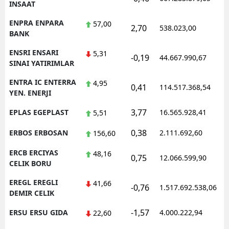
INSAAT
ENPRA ENPARA
57,00
2,70
538.023,00
0
BANK
ENSRI ENSARI
5,31
-0,19
44.667.990,67
1
SINAI YATIRIMLAR
ENTRA IC ENTERRA
4,95
0,41
114.517.368,54
1
YEN. ENERJI
3,77
EPLAS EGEPLAST
16.565.928,41
1
5,51
0,38
ERBOS ERBOSAN
2.111.692,60
1
156,60
ERCB ERCIYAS
48,16
0,75
12.066.599,90
1
CELIK BORU
EREGL EREGLI
41,66
-0,76
1.517.692.538,06
1
DEMIR CELIK
-1,57
ERSU ERSU GIDA
4.000.222,94
1
22,60