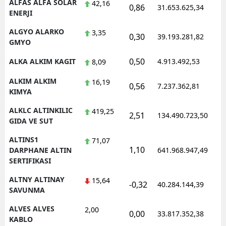
ALFAS ALFA SOLAR
42,16
0,86
31.653.625,34
1
ENERJI
ALGYO ALARKO
3,35
0,30
39.193.281,82
1
GMYO
0,50
ALKA ALKIM KAGIT
4.913.492,53
1
8,09
ALKIM ALKIM
16,19
0,56
7.237.362,81
1
KIMYA
ALKLC ALTINKILIC
419,25
2,51
134.490.723,50
1
GIDA VE SUT
ALTINS1
71,07
1,10
1
DARPHANE ALTIN
641.968.947,49
SERTIFIKASI
ALTNY ALTINAY
15,64
-0,32
40.284.144,39
1
SAVUNMA
ALVES ALVES
2,00
0,00
33.817.352,38
1
KABLO