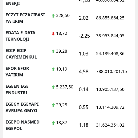
-1,28
1
ENERJI
ECZYT ECZACIBASI
328,50
2,02
86.855.864,25
1
YATIRIM
EDATA E-DATA
18,72
-2,25
38.953.844,05
1
TEKNOLOJI
EDIP EDIP
39,28
1,03
54.139.408,36
1
GAYRIMENKUL
EFOR EFOR
19,19
4,58
788.010.201,15
1
YATIRIM
EGEEN EGE
5.237,50
0,14
10.905.137,50
1
ENDUSTRI
EGEGY EGEYAPI
29,28
0,55
13.114.309,72
1
AVRUPA GMYO
EGEPO NASMED
18,87
1,18
31.624.351,02
1
EGEPOL