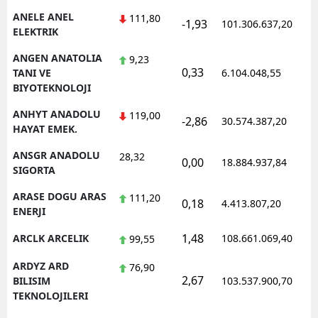
ANELE ANEL
111,80
-1,93
101.306.637,20
1
ELEKTRIK
ANGEN ANATOLIA
9,23
0,33
1
TANI VE
6.104.048,55
BIYOTEKNOLOJI
ANHYT ANADOLU
119,00
-2,86
30.574.387,20
1
HAYAT EMEK.
ANSGR ANADOLU
28,32
0,00
18.884.937,84
1
SIGORTA
ARASE DOGU ARAS
111,20
0,18
4.413.807,20
1
ENERJI
1,48
ARCLK ARCELIK
108.661.069,40
1
99,55
ARDYZ ARD
76,90
2,67
1
BILISIM
103.537.900,70
TEKNOLOJILERI