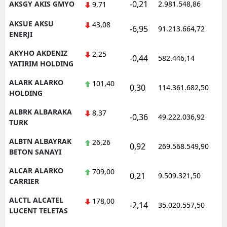
-0,21
AKSGY AKIS GMYO
2.981.548,86
1
9,71
AKSUE AKSU
43,08
-6,95
91.213.664,72
1
ENERJI
AKYHO AKDENIZ
2,25
-0,44
582.446,14
1
YATIRIM HOLDING
ALARK ALARKO
101,40
0,30
114.361.682,50
1
HOLDING
ALBRK ALBARAKA
8,37
-0,36
49.222.036,92
1
TURK
ALBTN ALBAYRAK
26,26
0,92
269.568.549,90
1
BETON SANAYI
ALCAR ALARKO
709,00
0,21
9.509.321,50
1
CARRIER
ALCTL ALCATEL
178,00
-2,14
35.020.557,50
1
LUCENT TELETAS