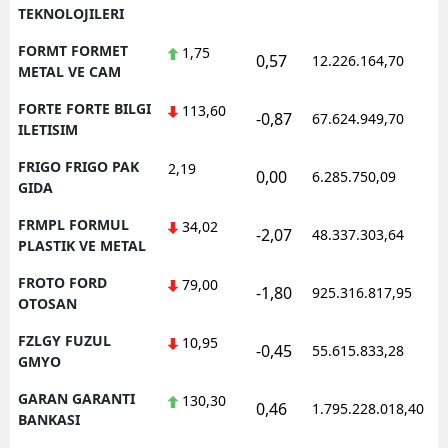
TEKNOLOJILERI
FORMT FORMET
1,75
0,57
12.226.164,70
1
METAL VE CAM
FORTE FORTE BILGI
113,60
-0,87
67.624.949,70
1
ILETISIM
FRIGO FRIGO PAK
2,19
0,00
6.285.750,09
1
GIDA
FRMPL FORMUL
34,02
-2,07
48.337.303,64
1
PLASTIK VE METAL
FROTO FORD
79,00
-1,80
925.316.817,95
1
OTOSAN
FZLGY FUZUL
10,95
-0,45
55.615.833,28
1
GMYO
GARAN GARANTI
130,30
0,46
1.795.228.018,40
1
BANKASI