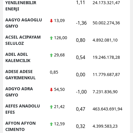
1,11
1
YENILENEBILIR
24.173.321,47
ENERJI
AAGYO AGAOGLU
13,09
-1,36
50.002.274,36
1
GMYO
ACSEL ACIPAYAM
126,00
0,80
4.892.081,10
1
SELULOZ
ADEL ADEL
29,68
0,54
19.246.178,28
1
KALEMCILIK
ADESE ADESE
0,85
0,00
11.779.687,87
1
GAYRIMENKUL
ADGYO ADRA
54,50
-1,00
7.231.836,90
1
GMYO
AEFES ANADOLU
21,42
0,47
463.643.691,94
1
EFES
AFYON AFYON
12,59
0,32
4.399.583,23
1
CIMENTO