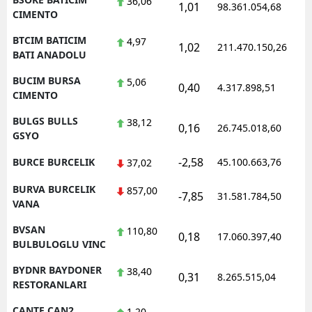
36,06
1,01
98.361.054,68
1
CIMENTO
BTCIM BATICIM
4,97
1,02
211.470.150,26
1
BATI ANADOLU
BUCIM BURSA
5,06
0,40
4.317.898,51
1
CIMENTO
BULGS BULLS
38,12
0,16
26.745.018,60
1
GSYO
-2,58
BURCE BURCELIK
45.100.663,76
1
37,02
BURVA BURCELIK
857,00
-7,85
31.581.784,50
1
VANA
BVSAN
110,80
0,18
17.060.397,40
1
BULBULOGLU VINC
BYDNR BAYDONER
38,40
0,31
8.265.515,04
1
RESTORANLARI
CANTE CAN2
1,20