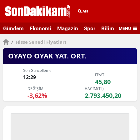
Ara
Gündem
Ekonomi
Magazin
Spor
Bilim ve Teknolo
MENÜ
/
Hisse Senedi Fiyatları
OYAYO OYAK YAT. ORT.
Son Güncelleme
FİYAT
12:29
45,80
DEĞİŞİM
HACİM(TL)
-3,62%
2.793.450,20