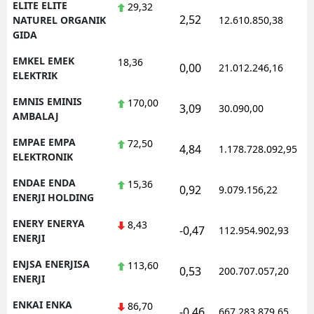
ELITE ELITE
29,32
2,52
1
NATUREL ORGANIK
12.610.850,38
GIDA
EMKEL EMEK
18,36
0,00
21.012.246,16
1
ELEKTRIK
EMNIS EMINIS
170,00
3,09
30.090,00
0
AMBALAJ
EMPAE EMPA
72,50
4,84
1.178.728.092,95
1
ELEKTRONIK
ENDAE ENDA
15,36
0,92
9.079.156,22
1
ENERJI HOLDING
ENERY ENERYA
8,43
-0,47
112.954.902,93
1
ENERJI
ENJSA ENERJISA
113,60
0,53
200.707.057,20
1
ENERJI
ENKAI ENKA
86,70
-0,46
667.283.879,65
1