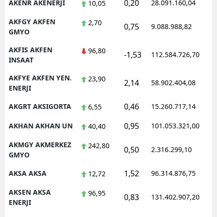
0,20
AKENR AKENERJI
28.091.160,04
1
10,05
AKFGY AKFEN
2,70
0,75
9.088.988,82
1
GMYO
AKFIS AKFEN
96,80
-1,53
112.584.726,70
1
INSAAT
AKFYE AKFEN YEN.
23,90
2,14
58.902.404,08
1
ENERJI
0,46
AKGRT AKSIGORTA
15.260.717,14
1
6,55
0,95
AKHAN AKHAN UN
101.053.321,00
1
40,40
AKMGY AKMERKEZ
242,80
0,50
2.316.299,10
1
GMYO
1,52
AKSA AKSA
96.314.876,75
1
12,72
AKSEN AKSA
96,95
0,83
131.402.907,20
1
ENERJI