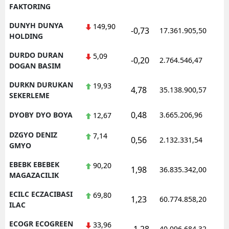
FAKTORING
DUNYH DUNYA
149,90
-0,73
17.361.905,50
1
HOLDING
DURDO DURAN
5,09
-0,20
2.764.546,47
1
DOGAN BASIM
DURKN DURUKAN
19,93
4,78
35.138.900,57
1
SEKERLEME
0,48
DYOBY DYO BOYA
3.665.206,96
1
12,67
DZGYO DENIZ
7,14
0,56
2.132.331,54
1
GMYO
EBEBK EBEBEK
90,20
1,98
36.835.342,00
1
MAGAZACILIK
ECILC ECZACIBASI
69,80
1,23
60.774.858,20
1
ILAC
ECOGR ECOGREEN
33,96
40.096.684,32