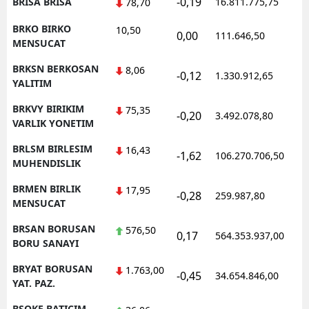
-0,19
BRISA BRISA
16.811.775,75
1
78,70
BRKO BIRKO
10,50
0,00
111.646,50
0
MENSUCAT
BRKSN BERKOSAN
8,06
-0,12
1.330.912,65
1
YALITIM
BRKVY BIRIKIM
75,35
-0,20
3.492.078,80
1
VARLIK YONETIM
BRLSM BIRLESIM
16,43
-1,62
106.270.706,50
1
MUHENDISLIK
BRMEN BIRLIK
17,95
-0,28
259.987,80
0
MENSUCAT
BRSAN BORUSAN
576,50
0,17
564.353.937,00
1
BORU SANAYI
BRYAT BORUSAN
1.763,00
-0,45
34.654.846,00
1
YAT. PAZ.
BSOKE BATICIM