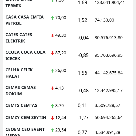
1,69
123.641.904,41
1
TERMIK
CASA CASA EMTIA
70,00
1,52
74.130,00
0
PETROL
CATES CATES
49,30
-0,04
30.576.913,80
1
ELEKTRIK
CCOLA COCA COLA
87,20
-0,85
95.703.696,95
1
ICECEK
CELHA CELIK
26,00
1,56
44.142.675,84
1
HALAT
CEMAS CEMAS
4,13
-0,48
12.442.995,17
1
DOKUM
0,11
CEMTS CEMTAS
3.509.788,57
1
8,79
-1,27
CEMZY CEM ZEYTIN
50.694.265,64
1
12,44
CEOEM CEO EVENT
23,54
0,77
4.534.991,28
1
MEDYA