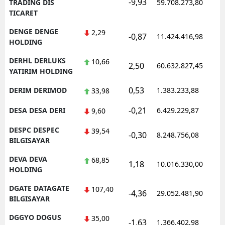
-9,93
1
TRADING DIS
59.708.273,80
TICARET
DENGE DENGE
2,29
-0,87
11.424.416,98
1
HOLDING
DERHL DERLUKS
10,66
2,50
60.632.827,45
1
YATIRIM HOLDING
0,53
DERIM DERIMOD
1.383.233,88
1
33,98
-0,21
DESA DESA DERI
6.429.229,87
1
9,60
DESPC DESPEC
39,54
-0,30
8.248.756,08
1
BILGISAYAR
DEVA DEVA
68,85
1,18
10.016.330,00
1
HOLDING
DGATE DATAGATE
107,40
-4,36
29.052.481,90
1
BILGISAYAR
DGGYO DOGUS
35,00
-1,63
1.366.402,98
1