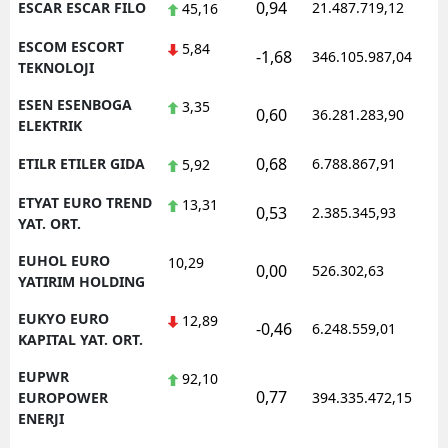
0,94
ESCAR ESCAR FILO
21.487.719,12
1
45,16
ESCOM ESCORT
5,84
-1,68
346.105.987,04
1
TEKNOLOJI
ESEN ESENBOGA
3,35
0,60
36.281.283,90
1
ELEKTRIK
0,68
ETILR ETILER GIDA
6.788.867,91
1
5,92
ETYAT EURO TREND
13,31
0,53
2.385.345,93
1
YAT. ORT.
EUHOL EURO
10,29
0,00
526.302,63
0
YATIRIM HOLDING
EUKYO EURO
12,89
-0,46
6.248.559,01
1
KAPITAL YAT. ORT.
EUPWR
92,10
0,77
1
EUROPOWER
394.335.472,15
ENERJI