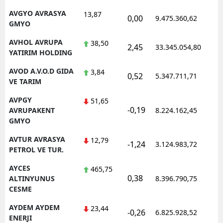
AVGYO AVRASYA
13,87
0,00
9.475.360,62
1
GMYO
AVHOL AVRUPA
38,50
2,45
33.345.054,80
1
YATIRIM HOLDING
AVOD A.V.O.D GIDA
3,84
0,52
5.347.711,71
1
VE TARIM
AVPGY
51,65
-0,19
1
AVRUPAKENT
8.224.162,45
GMYO
AVTUR AVRASYA
12,79
-1,24
3.124.983,72
1
PETROL VE TUR.
AYCES
465,75
0,38
1
ALTINYUNUS
8.396.790,75
CESME
AYDEM AYDEM
23,44
-0,26
6.825.928,52
1
ENERJI