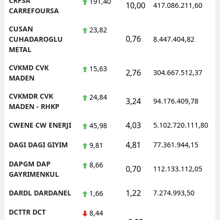
CRFSA
191,40
10,00
417.086.211,60
1
CARREFOURSA
CUSAN
23,82
0,76
1
CUHADAROGLU
8.447.404,82
METAL
CVKMD CVK
15,63
2,76
304.667.512,37
1
MADEN
CVKMDR CVK
24,84
3,24
94.176.409,78
1
MADEN - RHKP
4,03
CWENE CW ENERJI
5.102.720.111,80
1
45,98
4,81
DAGI DAGI GIYIM
77.361.944,15
1
9,81
DAPGM DAP
8,66
0,70
112.133.112,05
1
GAYRIMENKUL
1,22
DARDL DARDANEL
7.274.993,50
1
1,66
DCTTR DCT
8,44