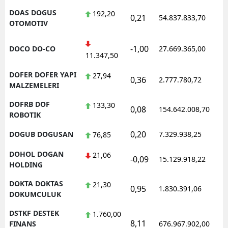
DOAS DOGUS
192,20
0,21
54.837.833,70
1
OTOMOTIV
-1,00
DOCO DO-CO
27.669.365,00
1
11.347,50
DOFER DOFER YAPI
27,94
0,36
2.777.780,72
1
MALZEMELERI
DOFRB DOF
133,30
0,08
154.642.008,70
1
ROBOTIK
0,20
DOGUB DOGUSAN
7.329.938,25
1
76,85
DOHOL DOGAN
21,06
-0,09
15.129.918,22
1
HOLDING
DOKTA DOKTAS
21,30
0,95
1.830.391,06
1
DOKUMCULUK
DSTKF DESTEK
1.760,00
8,11
1
FINANS
676.967.902,00