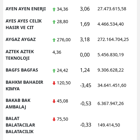
3,06
AYEN AYEN ENERJI
27.473.615,58
1
34,36
AYES AYES CELIK
28,80
1,69
4.466.534,40
0
HASIR VE CIT
3,18
AYGAZ AYGAZ
272.164.704,25
1
276,00
AZTEK AZTEK
4,36
0,00
5.456.830,19
1
TEKNOLOJI
1,24
BAGFS BAGFAS
9.306.628,22
1
24,42
BAHKM BAHADIR
120,50
-3,45
34.641.451,60
1
KIMYA
BAKAB BAK
45,08
-0,53
6.367.947,26
1
AMBALAJ
BALAT
75,50
-0,33
0
BALATACILAR
149.414,50
BALATACILIK