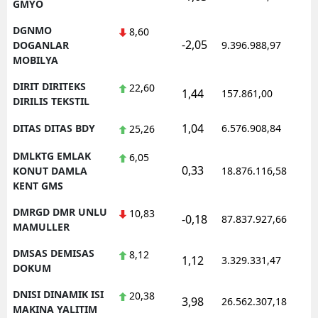
GMYO
DGNMO
8,60
-2,05
1
DOGANLAR
9.396.988,97
MOBILYA
DIRIT DIRITEKS
22,60
1,44
157.861,00
0
DIRILIS TEKSTIL
1,04
DITAS DITAS BDY
6.576.908,84
1
25,26
DMLKTG EMLAK
6,05
0,33
1
KONUT DAMLA
18.876.116,58
KENT GMS
DMRGD DMR UNLU
10,83
-0,18
87.837.927,66
1
MAMULLER
DMSAS DEMISAS
8,12
1,12
3.329.331,47
1
DOKUM
DNISI DINAMIK ISI
20,38
3,98
26.562.307,18
1
MAKINA YALITIM