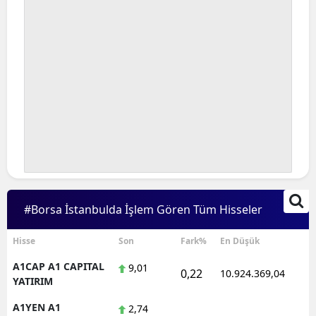
#Borsa İstanbulda İşlem Gören Tüm Hisseler
Hisse
Son
Fark%
En Düşük
A1CAP A1 CAPITAL
9,01
0,22
10.924.369,04
1
YATIRIM
A1YEN A1
2,74