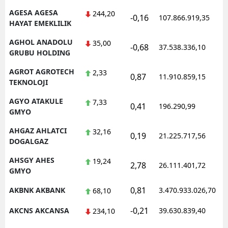
AGESA AGESA
244,20
-0,16
107.866.919,35
1
HAYAT EMEKLILIK
AGHOL ANADOLU
35,00
-0,68
37.538.336,10
1
GRUBU HOLDING
AGROT AGROTECH
2,33
0,87
11.910.859,15
1
TEKNOLOJI
AGYO ATAKULE
7,33
0,41
196.290,99
1
GMYO
AHGAZ AHLATCI
32,16
0,19
21.225.717,56
1
DOGALGAZ
AHSGY AHES
19,24
2,78
26.111.401,72
1
GMYO
0,81
AKBNK AKBANK
3.470.933.026,70
1
68,10
-0,21
AKCNS AKCANSA
39.630.839,40
1
234,10