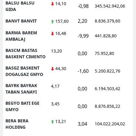
BALSU BALSU
14,10
-0,98
345.542.942,06
1
GIDA
2,20
BANVT BANVIT
8.836.379,60
1
157,60
BARMA BAREM
16,48
-9,99
441.828,80
0
AMBALAJ
BASCM BASTAS
13,20
0,00
75.952,80
0
BASKENT CIMENTO
BASGZ BASKENT
44,30
-1,60
5.200.822,76
1
DOGALGAZ GMYO
BAYRK BAYRAK
4,17
0,00
6.194.503,42
1
TABAN SANAYI
BEGYO BATI EGE
3,45
0,00
8.876.856,22
1
GMYO
BERA BERA
13,21
3,04
104.022.204,02
1
HOLDING