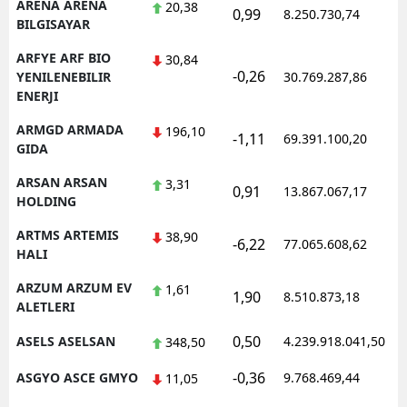
ARENA ARENA
20,38
0,99
8.250.730,74
1
BILGISAYAR
ARFYE ARF BIO
30,84
-0,26
1
YENILENEBILIR
30.769.287,86
ENERJI
ARMGD ARMADA
196,10
-1,11
69.391.100,20
1
GIDA
ARSAN ARSAN
3,31
0,91
13.867.067,17
1
HOLDING
ARTMS ARTEMIS
38,90
-6,22
77.065.608,62
1
HALI
ARZUM ARZUM EV
1,61
1,90
8.510.873,18
1
ALETLERI
0,50
ASELS ASELSAN
4.239.918.041,50
1
348,50
-0,36
ASGYO ASCE GMYO
9.768.469,44
1
11,05