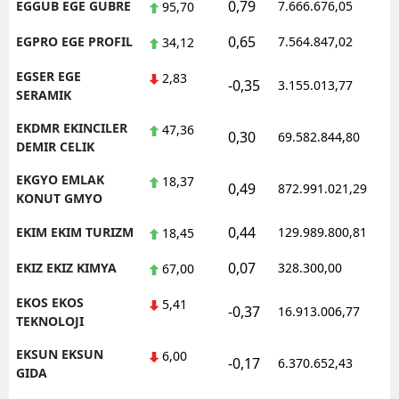
0,79
EGGUB EGE GUBRE
7.666.676,05
1
95,70
0,65
EGPRO EGE PROFIL
7.564.847,02
1
34,12
EGSER EGE
2,83
-0,35
3.155.013,77
1
SERAMIK
EKDMR EKINCILER
47,36
0,30
69.582.844,80
1
DEMIR CELIK
EKGYO EMLAK
18,37
0,49
872.991.021,29
1
KONUT GMYO
0,44
EKIM EKIM TURIZM
129.989.800,81
1
18,45
0,07
EKIZ EKIZ KIMYA
328.300,00
0
67,00
EKOS EKOS
5,41
-0,37
16.913.006,77
1
TEKNOLOJI
EKSUN EKSUN
6,00
-0,17
6.370.652,43
1
GIDA