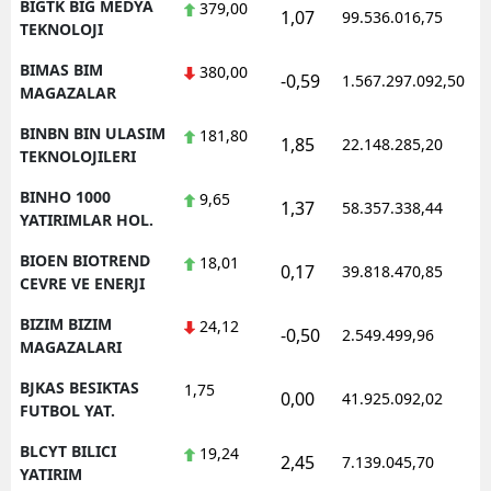
BIGTK BIG MEDYA
379,00
1,07
99.536.016,75
1
TEKNOLOJI
BIMAS BIM
380,00
-0,59
1.567.297.092,50
1
MAGAZALAR
BINBN BIN ULASIM
181,80
1,85
22.148.285,20
1
TEKNOLOJILERI
BINHO 1000
9,65
1,37
58.357.338,44
1
YATIRIMLAR HOL.
BIOEN BIOTREND
18,01
0,17
39.818.470,85
1
CEVRE VE ENERJI
BIZIM BIZIM
24,12
-0,50
2.549.499,96
1
MAGAZALARI
BJKAS BESIKTAS
1,75
0,00
41.925.092,02
1
FUTBOL YAT.
BLCYT BILICI
19,24
2,45
7.139.045,70
1
YATIRIM