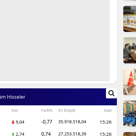
ilecik
ingöl
tlis
olu
urdur
ursa
anakkale
ankırı
üm Hisseler
orum
Son
Fark%
En Düşük
Saat
enizli
-0,77
35.918.518,04
15:26
9,04
iyarbakır
0,74
27.253.518,39
15:26
2,74