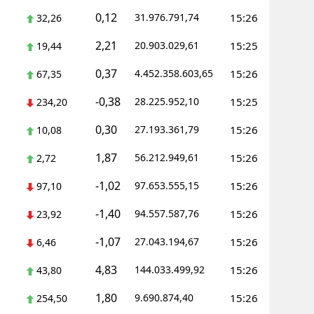
0,12
31.976.791,74
15:26
32,26
ersin
2,21
20.903.029,61
15:25
19,44
stanbul
0,37
4.452.358.603,65
15:26
67,35
zmir
-0,38
28.225.952,10
15:25
234,20
ars
0,30
27.193.361,79
15:26
10,08
astamonu
1,87
56.212.949,61
15:26
2,72
ayseri
-1,02
97.653.555,15
15:26
97,10
rklareli
-1,40
94.557.587,76
15:26
23,92
ırşehir
-1,07
27.043.194,67
15:26
6,46
ocaeli
4,83
144.033.499,92
15:26
43,80
onya
1,80
9.690.874,40
15:26
254,50
ütahya