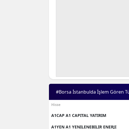
B
B
Bi
B
B
B
Ç
Ç
#Borsa İstanbulda İşlem Gören T
Ç
Hisse
D
A1CAP A1 CAPITAL YATIRIM
D
A1YEN A1 YENILENEBILIR ENERJI