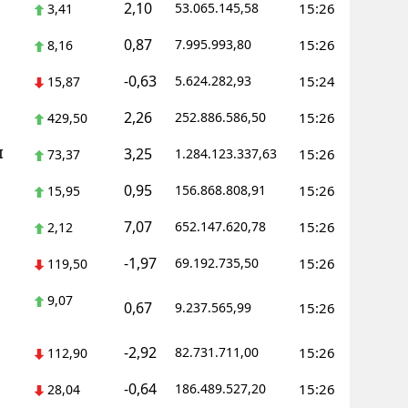
2,10
53.065.145,58
15:26
3,41
amsun
0,87
7.995.993,80
15:26
8,16
irt
-0,63
5.624.282,93
15:24
15,87
inop
2,26
252.886.586,50
15:26
429,50
ivas
3,25
I
1.284.123.337,63
15:26
73,37
ekirdağ
0,95
156.868.808,91
15:26
15,95
okat
7,07
652.147.620,78
15:26
2,12
rabzon
-1,97
69.192.735,50
15:26
119,50
unceli
9,07
0,67
9.237.565,99
15:26
anlıurfa
-2,92
82.731.711,00
15:26
112,90
şak
-0,64
186.489.527,20
15:26
28,04
an