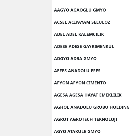
E
AAGYO AGAOGLU GMYO
E
ACSEL ACIPAYAM SELULOZ
E
ADEL ADEL KALEMCILIK
E
ADESE ADESE GAYRIMENKUL
E
ADGYO ADRA GMYO
G
AEFES ANADOLU EFES
G
AFYON AFYON CIMENTO
G
AGESA AGESA HAYAT EMEKLILIK
AGHOL ANADOLU GRUBU HOLDING
H
AGROT AGROTECH TEKNOLOJI
H
AGYO ATAKULE GMYO
I