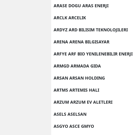
ARASE DOGU ARAS ENERJI
Y
ARCLK ARCELIK
Z
ARDYZ ARD BILISIM TEKNOLOJILERI
A
ARENA ARENA BILGISAYAR
B
ARFYE ARF BIO YENILENEBILIR ENERJI
K
ARMGD ARMADA GIDA
K
ARSAN ARSAN HOLDING
B
ARTMS ARTEMIS HALI
Ş
ARZUM ARZUM EV ALETLERI
B
ASELS ASELSAN
A
ASGYO ASCE GMYO
I