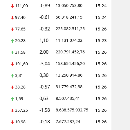
-0,89
13.050.753,80
15:24
111,00
ozgat
-0,61
56.318.241,15
15:24
97,40
onguldak
-0,32
225.082.511,25
15:26
77,65
ksaray
1,10
11.131.074,02
15:23
20,28
ayburt
2,00
220.791.452,76
15:26
31,58
araman
-3,04
158.654.456,20
15:26
191,60
ırıkkale
0,30
13.250.914,86
15:26
3,31
atman
-0,57
31.779.472,38
15:26
38,28
ırnak
0,63
8.507.435,41
15:26
1,59
artın
-1,58
8.638.575.932,75
15:26
357,25
rdahan
-0,18
7.677.237,24
15:26
10,98
ğdır