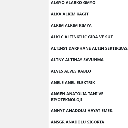
ALGYO ALARKO GMYO
S
ALKA ALKIM KAGIT
Si
ALKIM ALKIM KIMYA
S
ALKLC ALTINKILIC GIDA VE SUT
S
ALTINS1 DARPHANE ALTIN SERTIFIKAS
T
ALTNY ALTINAY SAVUNMA
T
ALVES ALVES KABLO
T
ANELE ANEL ELEKTRIK
T
ANGEN ANATOLIA TANI VE
BIYOTEKNOLOJI
Ş
ANHYT ANADOLU HAYAT EMEK.
U
ANSGR ANADOLU SIGORTA
V