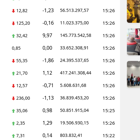
dirne
-1,23
56.513.297,57
15:26
12,82
lazığ
-0,16
11.023.375,00
15:26
125,20
rzincan
9,97
145.773.542,58
15:26
32,42
rzurum
0,00
33.652.308,91
15:26
0,85
skişehir
-1,86
24.395.537,65
15:26
55,35
aziantep
1,12
417.241.308,44
15:26
21,70
iresun
-0,71
5.608.631,68
15:26
12,57
ümüşhane
-1,13
36.839.453,20
15:26
236,00
0,98
akkari
50.851.915,04
15:25
35,06
1,29
19.506.930,15
15:26
atay
2,35
0,14
803.832,41
15:22
7,31
sparta