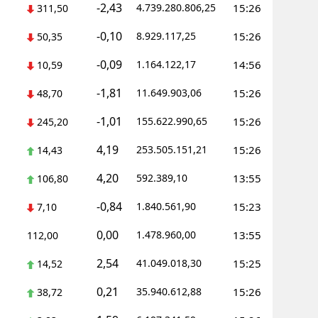
-2,43
4.739.280.806,25
15:26
311,50
alova
-0,10
8.929.117,25
15:26
50,35
arabük
-0,09
1.164.122,17
14:56
10,59
lis
-1,81
11.649.903,06
15:26
48,70
smaniye
-1,01
155.622.990,65
15:26
245,20
üzce
4,19
253.505.151,21
15:26
14,43
4,20
592.389,10
13:55
106,80
-0,84
1.840.561,90
15:23
7,10
0,00
1.478.960,00
13:55
112,00
2,54
41.049.018,30
15:25
14,52
0,21
35.940.612,88
15:26
38,72