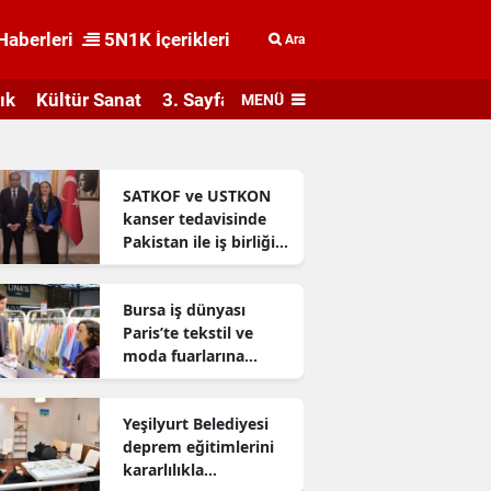
Haberleri
5N1K İçerikleri
Ara
ık
Kültür Sanat
3. Sayfa
MENÜ
SATKOF ve USTKON
kanser tedavisinde
Pakistan ile iş birliği
geliştiriyor
Bursa iş dünyası
Paris’te tekstil ve
moda fuarlarına
katıldı
Yeşilyurt Belediyesi
deprem eğitimlerini
kararlılıkla