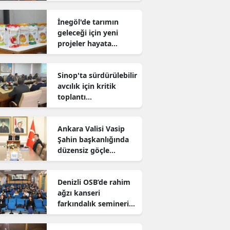
sürdürüyor
İnegöl'de tarımın
geleceği için yeni
projeler hayata
geçiriliyor
Sinop'ta sürdürülebilir
avcılık için kritik
toplantı
gerçekleştirildi
Ankara Valisi Vasip
Şahin başkanlığında
düzensiz göçle
mücadele toplantısı
yapıldı
Denizli OSB’de rahim
ağzı kanseri
farkındalık semineri
düzenlendi