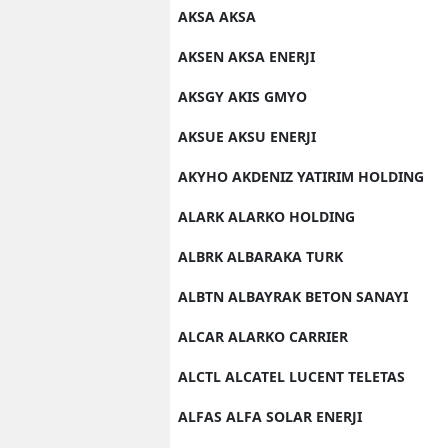
AKSA AKSA
M
AKSEN AKSA ENERJI
M
AKSGY AKIS GMYO
K
AKSUE AKSU ENERJI
M
AKYHO AKDENIZ YATIRIM HOLDING
M
ALARK ALARKO HOLDING
M
ALBRK ALBARAKA TURK
N
ALBTN ALBAYRAK BETON SANAYI
N
ALCAR ALARKO CARRIER
O
ALCTL ALCATEL LUCENT TELETAS
R
ALFAS ALFA SOLAR ENERJI
S