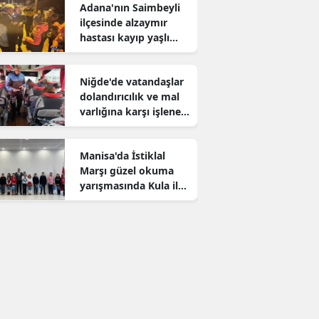
Adana'nın Saimbeyli
ilçesinde alzaymır
hastası kayıp yaşlı
adam aranıyor
Niğde'de vatandaşlar
dolandırıcılık ve mal
varlığına karşı işlenen
suçlar konusunda
bilgilendirildi
Manisa'da İstiklal
Marşı güzel okuma
yarışmasında Kula il
birincisi oldu