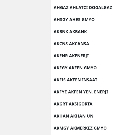
AHGAZ AHLATCI DOGALGAZ
M
AHSGY AHES GMYO
İ
AKBNK AKBANK
İ
AKCNS AKCANSA
K
AKENR AKENERJI
K
AKFGY AKFEN GMYO
K
AKFIS AKFEN INSAAT
Kı
AKFYE AKFEN YEN. ENERJI
K
AKGRT AKSIGORTA
K
AKHAN AKHAN UN
K
AKMGY AKMERKEZ GMYO
K