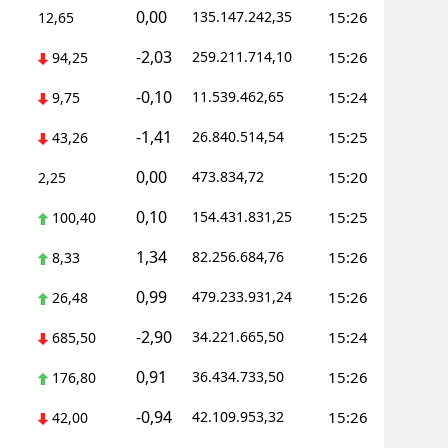
0,00
135.147.242,35
15:26
12,65
alatya
-2,03
259.211.714,10
15:26
94,25
anisa
-0,10
11.539.462,65
15:24
9,75
ahramanmaraş
-1,41
26.840.514,54
15:25
43,26
ardin
0,00
473.834,72
15:20
2,25
uğla
0,10
154.431.831,25
15:25
100,40
uş
1,34
82.256.684,76
15:26
8,33
evşehir
0,99
479.233.931,24
15:26
26,48
iğde
-2,90
34.221.665,50
15:24
685,50
rdu
0,91
36.434.733,50
15:26
176,80
ize
-0,94
42.109.953,32
15:26
42,00
akarya