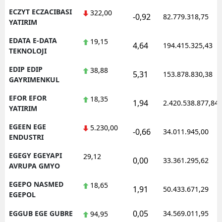
ECZYT ECZACIBASI
322,00
-0,92
82.779.318,75
YATIRIM
EDATA E-DATA
19,15
4,64
194.415.325,43
TEKNOLOJI
EDIP EDIP
38,88
5,31
153.878.830,38
GAYRIMENKUL
EFOR EFOR
18,35
1,94
2.420.538.877,84
YATIRIM
EGEEN EGE
5.230,00
-0,66
34.011.945,00
ENDUSTRI
EGEGY EGEYAPI
29,12
0,00
33.361.295,62
AVRUPA GMYO
EGEPO NASMED
18,65
1,91
50.433.671,29
EGEPOL
0,05
EGGUB EGE GUBRE
34.569.011,95
94,95