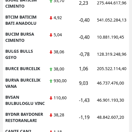
35,70
2,23
275.444.617,96
CIMENTO
BTCIM BATICIM
4,92
-0,40
541.052.284,13
BATI ANADOLU
BUCIM BURSA
5,04
-0,40
10.881.190,45
CIMENTO
BULGS BULLS
38,06
-0,78
128.319.248,96
GSYO
1,06
BURCE BURCELIK
205.522.114,40
38,00
BURVA BURCELIK
930,00
9,03
46.737.476,00
VANA
BVSAN
110,60
-1,43
46.901.193,30
BULBULOGLU VINC
BYDNR BAYDONER
38,28
-1,19
48.842.607,20
RESTORANLARI
CANTE CAN2
1,18