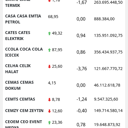
-1,67
263.695.448,50
TERMIK
CASA CASA EMTIA
68,95
0,00
888.384,00
PETROL
CATES CATES
49,32
0,94
135.951.092,75
ELEKTRIK
CCOLA COCA COLA
87,95
0,86
356.434.937,75
ICECEK
CELHA CELIK
25,60
-3,76
121.667.770,72
HALAT
CEMAS CEMAS
4,15
0,00
46.112.618,78
DOKUM
-1,24
CEMTS CEMTAS
9.547.325,60
8,78
-0,40
CEMZY CEM ZEYTIN
149.714.580,14
12,60
CEOEM CEO EVENT
23,36
0,78
19.648.873,92
MEDYA