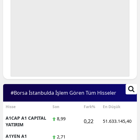
#Borsa İstanbulda İşlem Gören Tüm Hisseler
Hisse
Son
Fark%
En Düşük
A1CAP A1 CAPITAL
8,99
0,22
51.633.145,40
YATIRIM
A1YEN A1
2,71