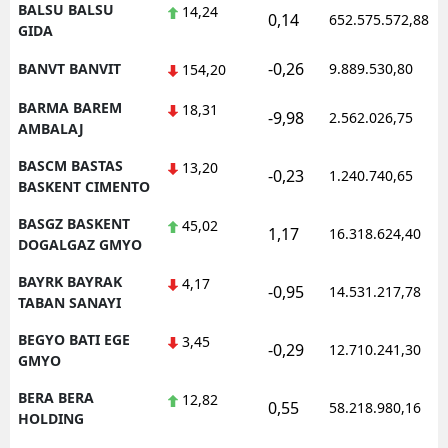
BALSU BALSU
14,24
0,14
652.575.572,88
GIDA
-0,26
BANVT BANVIT
9.889.530,80
154,20
BARMA BAREM
18,31
-9,98
2.562.026,75
AMBALAJ
BASCM BASTAS
13,20
-0,23
1.240.740,65
BASKENT CIMENTO
BASGZ BASKENT
45,02
1,17
16.318.624,40
DOGALGAZ GMYO
BAYRK BAYRAK
4,17
-0,95
14.531.217,78
TABAN SANAYI
BEGYO BATI EGE
3,45
-0,29
12.710.241,30
GMYO
BERA BERA
12,82
0,55
58.218.980,16
HOLDING