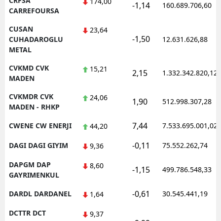
CRFSA
174,00
-1,14
160.689.706,60
CARREFOURSA
CUSAN
23,64
-1,50
CUHADAROGLU
12.631.626,88
METAL
CVKMD CVK
15,21
2,15
1.332.342.820,12
MADEN
CVKMDR CVK
24,06
1,90
512.998.307,28
MADEN - RHKP
7,44
CWENE CW ENERJI
7.533.695.001,02
44,20
-0,11
DAGI DAGI GIYIM
75.552.262,74
9,36
DAPGM DAP
8,60
-1,15
499.786.548,33
GAYRIMENKUL
-0,61
DARDL DARDANEL
30.545.441,19
1,64
DCTTR DCT
9,37