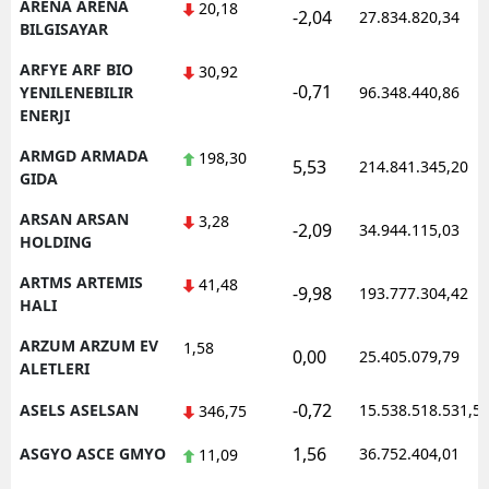
ARENA ARENA
20,18
-2,04
27.834.820,34
BILGISAYAR
ARFYE ARF BIO
30,92
-0,71
YENILENEBILIR
96.348.440,86
ENERJI
ARMGD ARMADA
198,30
5,53
214.841.345,20
GIDA
ARSAN ARSAN
3,28
-2,09
34.944.115,03
HOLDING
ARTMS ARTEMIS
41,48
-9,98
193.777.304,42
HALI
ARZUM ARZUM EV
1,58
0,00
25.405.079,79
ALETLERI
-0,72
ASELS ASELSAN
15.538.518.531,5
346,75
1,56
ASGYO ASCE GMYO
36.752.404,01
11,09