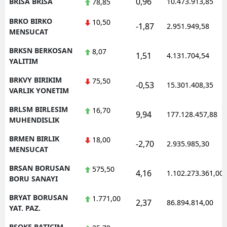
0,96
BRISA BRISA
10.473.913,85
78,85
BRKO BIRKO
10,50
-1,87
2.951.949,58
MENSUCAT
BRKSN BERKOSAN
8,07
1,51
4.131.704,54
YALITIM
BRKVY BIRIKIM
75,50
-0,53
15.301.408,35
VARLIK YONETIM
BRLSM BIRLESIM
16,70
9,94
177.128.457,88
MUHENDISLIK
BRMEN BIRLIK
18,00
-2,70
2.935.985,30
MENSUCAT
BRSAN BORUSAN
575,50
4,16
1.102.273.361,00
BORU SANAYI
BRYAT BORUSAN
1.771,00
2,37
86.894.814,00
YAT. PAZ.
BSOKE BATICIM