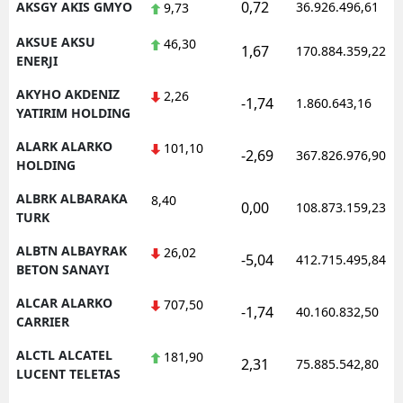
0,72
AKSGY AKIS GMYO
36.926.496,61
9,73
AKSUE AKSU
46,30
1,67
170.884.359,22
ENERJI
AKYHO AKDENIZ
2,26
-1,74
1.860.643,16
YATIRIM HOLDING
ALARK ALARKO
101,10
-2,69
367.826.976,90
HOLDING
ALBRK ALBARAKA
8,40
0,00
108.873.159,23
TURK
ALBTN ALBAYRAK
26,02
-5,04
412.715.495,84
BETON SANAYI
ALCAR ALARKO
707,50
-1,74
40.160.832,50
CARRIER
ALCTL ALCATEL
181,90
2,31
75.885.542,80
LUCENT TELETAS