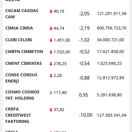
CGCAM CAGDAS
40,16
-2,05
121.291.911,58
CAM
-2,19
CIMSA CIMSA
600.756.723,70
44,74
-1,02
CLEBI CELEBI
34.000.721,00
1.451,00
-0,52
CMBTN CIMBETON
17.621.858,00
1.532,00
-0,54
CMENT CIMENTAS
1.025.690,25
278,25
CONSE CONSUS
2,26
-0,88
12.812.972,89
ENERJI
COSMO COSMOS
117,40
0,95
5.281.638,80
YAT. HOLDING
CRDFA
37,82
-10,00
CREDITWEST
127.383.341,04
FAKTORING