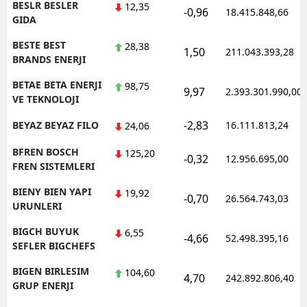
BESLR BESLER
12,35
-0,96
18.415.848,66
GIDA
BESTE BEST
28,38
1,50
211.043.393,28
BRANDS ENERJI
BETAE BETA ENERJI
98,75
9,97
2.393.301.990,00
VE TEKNOLOJI
-2,83
BEYAZ BEYAZ FILO
16.111.813,24
24,06
BFREN BOSCH
125,20
-0,32
12.956.695,00
FREN SISTEMLERI
BIENY BIEN YAPI
19,92
-0,70
26.564.743,03
URUNLERI
BIGCH BUYUK
6,55
-4,66
52.498.395,16
SEFLER BIGCHEFS
BIGEN BIRLESIM
104,60
4,70
242.892.806,40
GRUP ENERJI