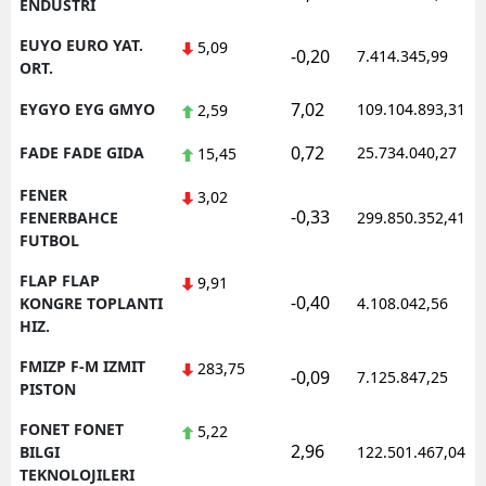
ENDUSTRI
EUYO EURO YAT.
5,09
-0,20
7.414.345,99
ORT.
7,02
EYGYO EYG GMYO
109.104.893,31
2,59
0,72
FADE FADE GIDA
25.734.040,27
15,45
FENER
3,02
-0,33
FENERBAHCE
299.850.352,41
FUTBOL
FLAP FLAP
9,91
-0,40
KONGRE TOPLANTI
4.108.042,56
HIZ.
FMIZP F-M IZMIT
283,75
-0,09
7.125.847,25
PISTON
FONET FONET
5,22
2,96
BILGI
122.501.467,04
TEKNOLOJILERI