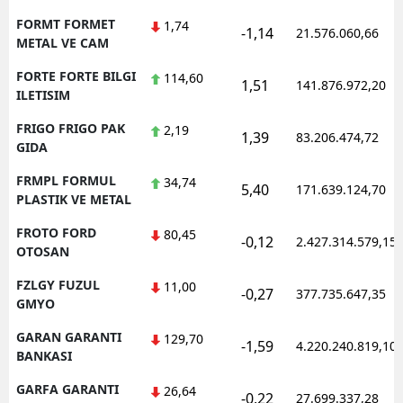
FORMT FORMET
1,74
-1,14
21.576.060,66
METAL VE CAM
FORTE FORTE BILGI
114,60
1,51
141.876.972,20
ILETISIM
FRIGO FRIGO PAK
2,19
1,39
83.206.474,72
GIDA
FRMPL FORMUL
34,74
5,40
171.639.124,70
PLASTIK VE METAL
FROTO FORD
80,45
-0,12
2.427.314.579,15
OTOSAN
FZLGY FUZUL
11,00
-0,27
377.735.647,35
GMYO
GARAN GARANTI
129,70
-1,59
4.220.240.819,10
BANKASI
GARFA GARANTI
26,64
-0,22
27.699.337,28