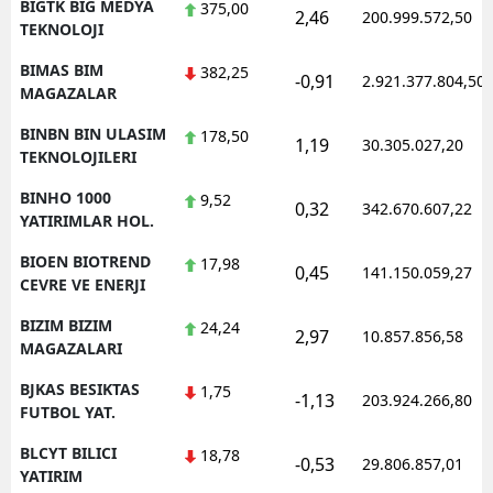
BIGTK BIG MEDYA
375,00
2,46
200.999.572,50
TEKNOLOJI
BIMAS BIM
382,25
-0,91
2.921.377.804,50
MAGAZALAR
BINBN BIN ULASIM
178,50
1,19
30.305.027,20
TEKNOLOJILERI
BINHO 1000
9,52
0,32
342.670.607,22
YATIRIMLAR HOL.
BIOEN BIOTREND
17,98
0,45
141.150.059,27
CEVRE VE ENERJI
BIZIM BIZIM
24,24
2,97
10.857.856,58
MAGAZALARI
BJKAS BESIKTAS
1,75
-1,13
203.924.266,80
FUTBOL YAT.
BLCYT BILICI
18,78
-0,53
29.806.857,01
YATIRIM