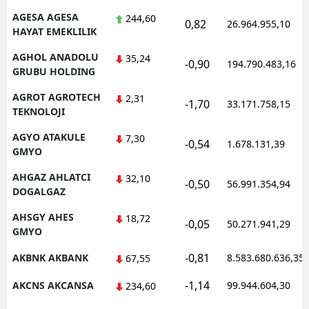
AGESA AGESA
244,60
0,82
26.964.955,10
HAYAT EMEKLILIK
AGHOL ANADOLU
35,24
-0,90
194.790.483,16
GRUBU HOLDING
AGROT AGROTECH
2,31
-1,70
33.171.758,15
TEKNOLOJI
AGYO ATAKULE
7,30
-0,54
1.678.131,39
GMYO
AHGAZ AHLATCI
32,10
-0,50
56.991.354,94
DOGALGAZ
AHSGY AHES
18,72
-0,05
50.271.941,29
GMYO
-0,81
AKBNK AKBANK
8.583.680.636,35
67,55
-1,14
AKCNS AKCANSA
99.944.604,30
234,60