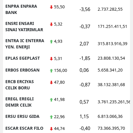
ENPRA ENPARA
55,50
-3,56
2.737.282,55
BANK
ENSRI ENSARI
5,32
-0,37
171.251.411,51
SINAI YATIRIMLAR
ENTRA IC ENTERRA
4,93
2,07
315.813.916,39
YEN. ENERJI
-1,85
EPLAS EGEPLAST
23.808.130,54
5,31
0,06
ERBOS ERBOSAN
5.658.341,20
156,00
ERCB ERCIYAS
47,80
-0,87
38.132.381,68
CELIK BORU
EREGL EREGLI
41,98
0,57
3.761.235.261,56
DEMIR CELIK
1,15
ERSU ERSU GIDA
6.813.066,36
22,96
-0,40
ESCAR ESCAR FILO
73.366.395,70
44,74