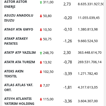
ASTOR ASTOR
311,00
2,73
8.635.331.927,50
ENERJI
ASUZU ANADOLU
50,80
-0,20
11.055.039,45
ISUZU
-0,10
ATAGY ATA GMYO
1.380.813,98
10,50
ATAKP ATAKEY
50,75
-1,26
9.660.524,50
PATATES
2,30
ATATP ATP YAZILIM
363.448.614,70
248,70
-0,78
ATATR ATA TURIZM
269.531.706,14
13,92
ATEKS AKIN
102,50
-3,39
1.271.782,40
TEKSTIL
ATLAS ATLAS YAT.
7,07
-1,81
4.317.613,05
ORT.
ATSYH ATLANTIS
115,00
-3,36
3.604.307,00
YATIRIM HOLDING