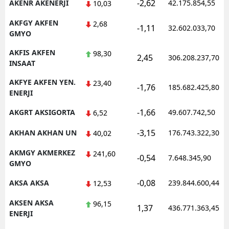
-2,62
AKENR AKENERJI
42.175.854,55
10,03
AKFGY AKFEN
2,68
-1,11
32.602.033,70
GMYO
AKFIS AKFEN
98,30
2,45
306.208.237,70
INSAAT
AKFYE AKFEN YEN.
23,40
-1,76
185.682.425,80
ENERJI
-1,66
AKGRT AKSIGORTA
49.607.742,50
6,52
-3,15
AKHAN AKHAN UN
176.743.322,30
40,02
AKMGY AKMERKEZ
241,60
-0,54
7.648.345,90
GMYO
-0,08
AKSA AKSA
239.844.600,44
12,53
AKSEN AKSA
96,15
1,37
436.771.363,45
ENERJI