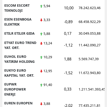
ESCOM ESCORT
5,94
10,00
78.242.623,46
TEKNOLOJI
ESEN ESENBOGA
3,33
-0,89
68.458.922,29
ELEKTRIK
0,17
ETILR ETILER GIDA
30.049.053,88
5,88
ETYAT EURO TREND
13,24
-1,12
11.442.090,27
YAT. ORT.
EUHOL EURO
10,29
1,88
5.569.747,39
YATIRIM HOLDING
EUKYO EURO
12,95
-1,52
11.672.943,80
KAPITAL YAT. ORT.
EUPWR
91,40
0,33
EUROPOWER
1.211.541.393,45
ENERJI
EUREN EUROPEN
3,88
-2,02
77.435.211,81