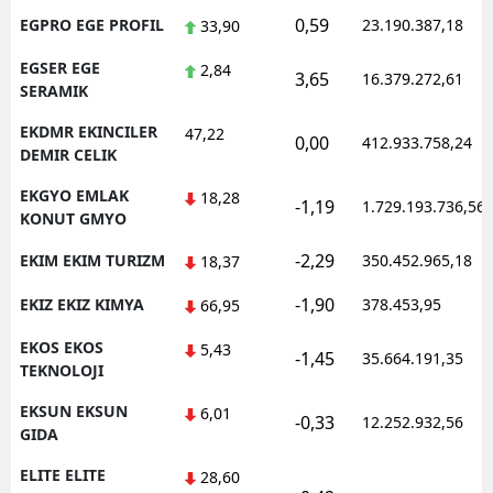
0,59
EGPRO EGE PROFIL
23.190.387,18
33,90
EGSER EGE
2,84
3,65
16.379.272,61
SERAMIK
EKDMR EKINCILER
47,22
0,00
412.933.758,24
DEMIR CELIK
EKGYO EMLAK
18,28
-1,19
1.729.193.736,56
KONUT GMYO
-2,29
EKIM EKIM TURIZM
350.452.965,18
18,37
-1,90
EKIZ EKIZ KIMYA
378.453,95
66,95
EKOS EKOS
5,43
-1,45
35.664.191,35
TEKNOLOJI
EKSUN EKSUN
6,01
-0,33
12.252.932,56
GIDA
ELITE ELITE
28,60