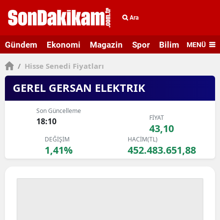
Ara
Gündem
Ekonomi
Magazin
Spor
Bilim ve Teknolo
MENÜ
/
Hisse Senedi Fiyatları
GEREL GERSAN ELEKTRIK
Son Güncelleme
FİYAT
18:10
43,10
DEĞİŞİM
HACİM(TL)
1,41%
452.483.651,88