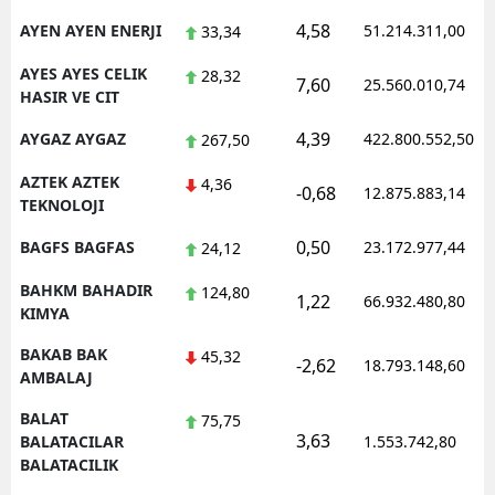
4,58
AYEN AYEN ENERJI
51.214.311,00
33,34
AYES AYES CELIK
28,32
7,60
25.560.010,74
HASIR VE CIT
4,39
AYGAZ AYGAZ
422.800.552,50
267,50
AZTEK AZTEK
4,36
-0,68
12.875.883,14
TEKNOLOJI
0,50
BAGFS BAGFAS
23.172.977,44
24,12
BAHKM BAHADIR
124,80
1,22
66.932.480,80
KIMYA
BAKAB BAK
45,32
-2,62
18.793.148,60
AMBALAJ
BALAT
75,75
3,63
BALATACILAR
1.553.742,80
BALATACILIK