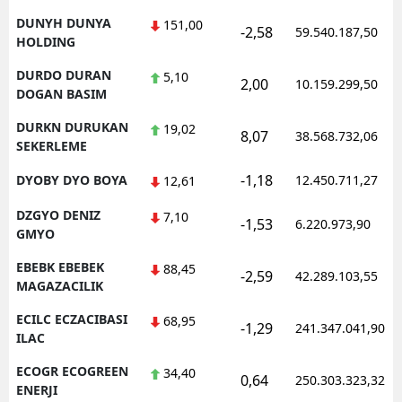
DUNYH DUNYA
151,00
-2,58
59.540.187,50
HOLDING
DURDO DURAN
5,10
2,00
10.159.299,50
DOGAN BASIM
DURKN DURUKAN
19,02
8,07
38.568.732,06
SEKERLEME
-1,18
DYOBY DYO BOYA
12.450.711,27
12,61
DZGYO DENIZ
7,10
-1,53
6.220.973,90
GMYO
EBEBK EBEBEK
88,45
-2,59
42.289.103,55
MAGAZACILIK
ECILC ECZACIBASI
68,95
-1,29
241.347.041,90
ILAC
ECOGR ECOGREEN
34,40
0,64
250.303.323,32
ENERJI