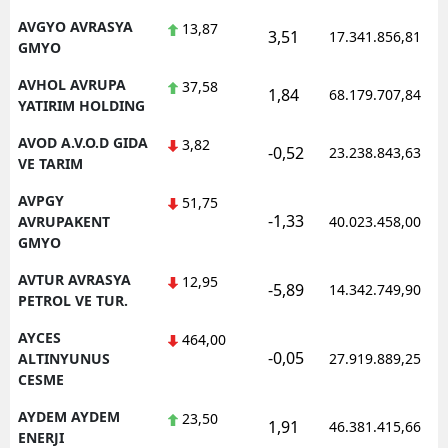
AVGYO AVRASYA
13,87
3,51
17.341.856,81
GMYO
AVHOL AVRUPA
37,58
1,84
68.179.707,84
YATIRIM HOLDING
AVOD A.V.O.D GIDA
3,82
-0,52
23.238.843,63
VE TARIM
AVPGY
51,75
-1,33
AVRUPAKENT
40.023.458,00
GMYO
AVTUR AVRASYA
12,95
-5,89
14.342.749,90
PETROL VE TUR.
AYCES
464,00
-0,05
ALTINYUNUS
27.919.889,25
CESME
AYDEM AYDEM
23,50
1,91
46.381.415,66
ENERJI