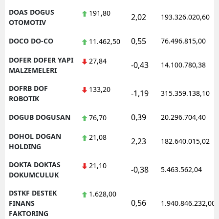
DOAS DOGUS
191,80
2,02
193.326.020,60
OTOMOTIV
0,55
DOCO DO-CO
76.496.815,00
11.462,50
DOFER DOFER YAPI
27,84
-0,43
14.100.780,38
MALZEMELERI
DOFRB DOF
133,20
-1,19
315.359.138,10
ROBOTIK
0,39
DOGUB DOGUSAN
20.296.704,40
76,70
DOHOL DOGAN
21,08
2,23
182.640.015,02
HOLDING
DOKTA DOKTAS
21,10
-0,38
5.463.562,04
DOKUMCULUK
DSTKF DESTEK
1.628,00
0,56
FINANS
1.940.846.232,00
FAKTORING