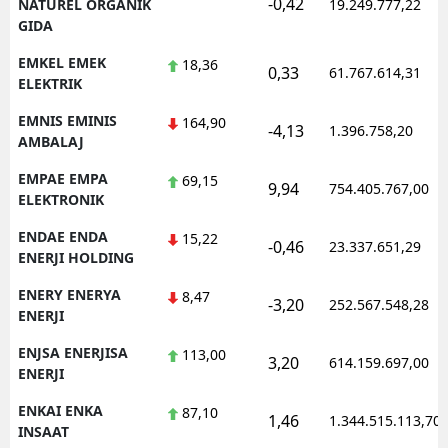
-0,42
NATUREL ORGANIK
19.249.777,22
GIDA
EMKEL EMEK
18,36
0,33
61.767.614,31
ELEKTRIK
EMNIS EMINIS
164,90
-4,13
1.396.758,20
AMBALAJ
EMPAE EMPA
69,15
9,94
754.405.767,00
ELEKTRONIK
ENDAE ENDA
15,22
-0,46
23.337.651,29
ENERJI HOLDING
ENERY ENERYA
8,47
-3,20
252.567.548,28
ENERJI
ENJSA ENERJISA
113,00
3,20
614.159.697,00
ENERJI
ENKAI ENKA
87,10
1,46
1.344.515.113,70
INSAAT