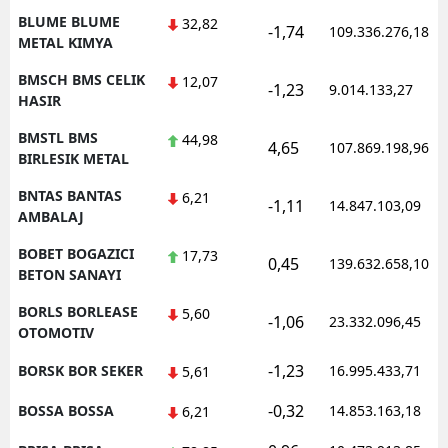
BLUME BLUME
32,82
-1,74
109.336.276,18
METAL KIMYA
BMSCH BMS CELIK
12,07
-1,23
9.014.133,27
HASIR
BMSTL BMS
44,98
4,65
107.869.198,96
BIRLESIK METAL
BNTAS BANTAS
6,21
-1,11
14.847.103,09
AMBALAJ
BOBET BOGAZICI
17,73
0,45
139.632.658,10
BETON SANAYI
BORLS BORLEASE
5,60
-1,06
23.332.096,45
OTOMOTIV
-1,23
BORSK BOR SEKER
16.995.433,71
5,61
-0,32
BOSSA BOSSA
14.853.163,18
6,21