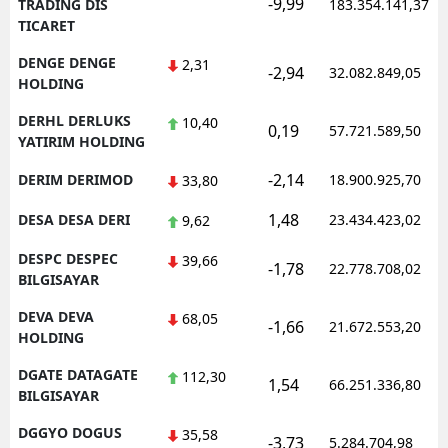
-9,99
TRADING DIS
183.354.141,37
TICARET
DENGE DENGE
2,31
-2,94
32.082.849,05
HOLDING
DERHL DERLUKS
10,40
0,19
57.721.589,50
YATIRIM HOLDING
-2,14
DERIM DERIMOD
18.900.925,70
33,80
1,48
DESA DESA DERI
23.434.423,02
9,62
DESPC DESPEC
39,66
-1,78
22.778.708,02
BILGISAYAR
DEVA DEVA
68,05
-1,66
21.672.553,20
HOLDING
DGATE DATAGATE
112,30
1,54
66.251.336,80
BILGISAYAR
DGGYO DOGUS
35,58
-3,73
5.284.704,98