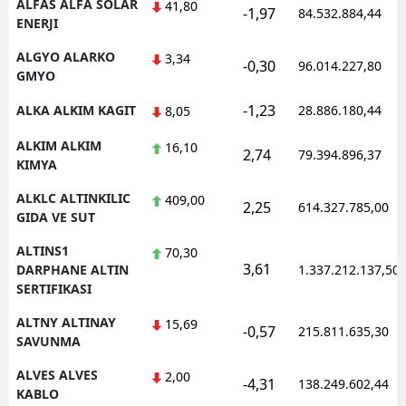
ALFAS ALFA SOLAR
41,80
-1,97
84.532.884,44
ENERJI
ALGYO ALARKO
3,34
-0,30
96.014.227,80
GMYO
-1,23
ALKA ALKIM KAGIT
28.886.180,44
8,05
ALKIM ALKIM
16,10
2,74
79.394.896,37
KIMYA
ALKLC ALTINKILIC
409,00
2,25
614.327.785,00
GIDA VE SUT
ALTINS1
70,30
3,61
DARPHANE ALTIN
1.337.212.137,50
SERTIFIKASI
ALTNY ALTINAY
15,69
-0,57
215.811.635,30
SAVUNMA
ALVES ALVES
2,00
-4,31
138.249.602,44
KABLO