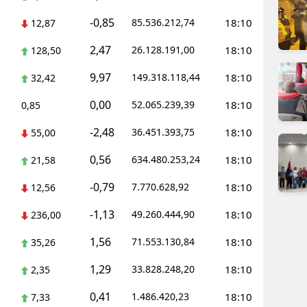
dirne
-0,85
85.536.212,74
18:10
12,87
lazığ
2,47
26.128.191,00
18:10
128,50
rzincan
9,97
149.318.118,44
18:10
32,42
rzurum
0,00
52.065.239,39
18:10
0,85
skişehir
-2,48
36.451.393,75
18:10
55,00
aziantep
0,56
634.480.253,24
18:10
21,58
iresun
-0,79
7.770.628,92
18:10
12,56
ümüşhane
-1,13
49.260.444,90
18:10
236,00
1,56
akkari
71.553.130,84
18:10
35,26
1,29
33.828.248,20
18:10
atay
2,35
0,41
1.486.420,23
18:10
7,33
sparta