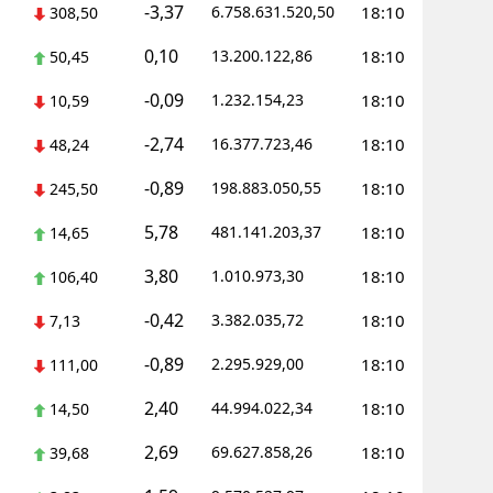
-3,37
6.758.631.520,50
18:10
308,50
alova
0,10
13.200.122,86
18:10
50,45
arabük
-0,09
1.232.154,23
18:10
10,59
lis
-2,74
16.377.723,46
18:10
48,24
smaniye
-0,89
198.883.050,55
18:10
245,50
üzce
5,78
481.141.203,37
18:10
14,65
3,80
1.010.973,30
18:10
106,40
-0,42
3.382.035,72
18:10
7,13
-0,89
2.295.929,00
18:10
111,00
2,40
44.994.022,34
18:10
14,50
2,69
69.627.858,26
18:10
39,68