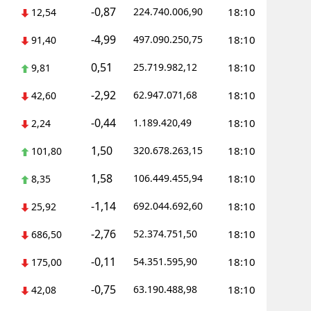
-0,87
224.740.006,90
18:10
12,54
alatya
-4,99
497.090.250,75
18:10
91,40
anisa
0,51
25.719.982,12
18:10
9,81
ahramanmaraş
-2,92
62.947.071,68
18:10
42,60
ardin
-0,44
1.189.420,49
18:10
2,24
uğla
1,50
320.678.263,15
18:10
101,80
uş
1,58
106.449.455,94
18:10
8,35
evşehir
-1,14
692.044.692,60
18:10
25,92
iğde
-2,76
52.374.751,50
18:10
686,50
rdu
-0,11
54.351.595,90
18:10
175,00
ize
-0,75
63.190.488,98
18:10
42,08
akarya