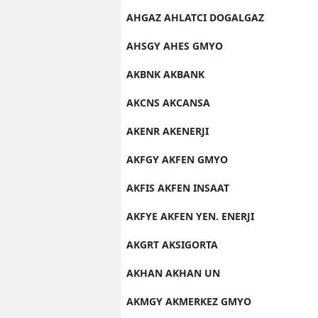
AHGAZ AHLATCI DOGALGAZ
M
AHSGY AHES GMYO
İ
AKBNK AKBANK
İ
AKCNS AKCANSA
K
AKENR AKENERJI
K
AKFGY AKFEN GMYO
K
AKFIS AKFEN INSAAT
Kı
AKFYE AKFEN YEN. ENERJI
K
AKGRT AKSIGORTA
K
AKHAN AKHAN UN
K
AKMGY AKMERKEZ GMYO
K