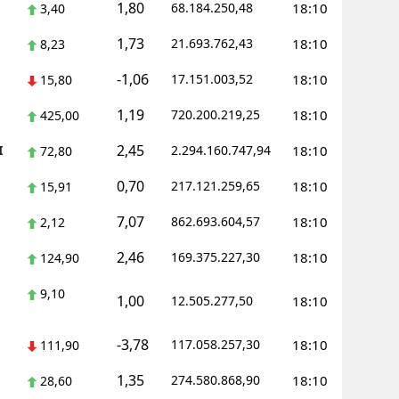
1,80
68.184.250,48
18:10
3,40
amsun
1,73
21.693.762,43
18:10
8,23
irt
-1,06
17.151.003,52
18:10
15,80
inop
1,19
720.200.219,25
18:10
425,00
ivas
2,45
I
2.294.160.747,94
18:10
72,80
ekirdağ
0,70
217.121.259,65
18:10
15,91
okat
7,07
862.693.604,57
18:10
2,12
rabzon
2,46
169.375.227,30
18:10
124,90
unceli
9,10
1,00
12.505.277,50
18:10
anlıurfa
-3,78
117.058.257,30
18:10
111,90
şak
1,35
274.580.868,90
18:10
28,60
an