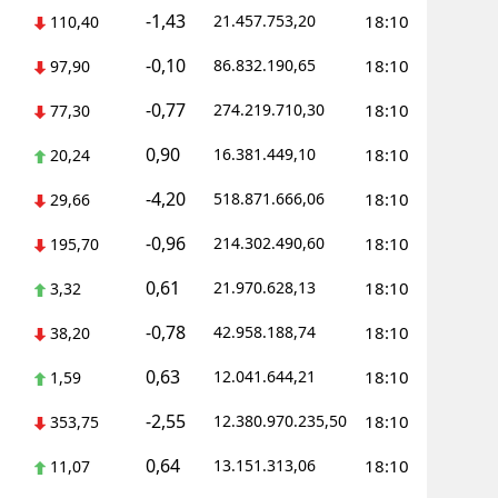
-1,43
21.457.753,20
18:10
110,40
ozgat
-0,10
86.832.190,65
18:10
97,90
onguldak
-0,77
274.219.710,30
18:10
77,30
ksaray
0,90
16.381.449,10
18:10
20,24
ayburt
-4,20
518.871.666,06
18:10
29,66
araman
-0,96
214.302.490,60
18:10
195,70
ırıkkale
0,61
21.970.628,13
18:10
3,32
atman
-0,78
42.958.188,74
18:10
38,20
ırnak
0,63
12.041.644,21
18:10
1,59
artın
-2,55
12.380.970.235,50
18:10
353,75
rdahan
0,64
13.151.313,06
18:10
11,07
ğdır