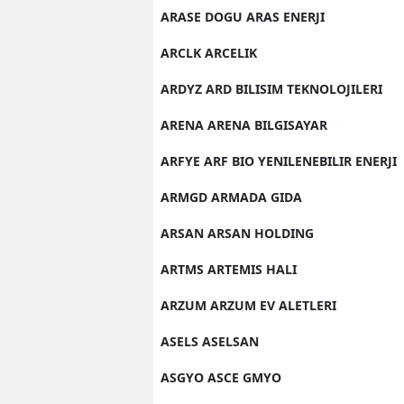
ARASE DOGU ARAS ENERJI
Y
ARCLK ARCELIK
Z
ARDYZ ARD BILISIM TEKNOLOJILERI
A
ARENA ARENA BILGISAYAR
B
ARFYE ARF BIO YENILENEBILIR ENERJI
K
ARMGD ARMADA GIDA
K
ARSAN ARSAN HOLDING
B
ARTMS ARTEMIS HALI
Ş
ARZUM ARZUM EV ALETLERI
B
ASELS ASELSAN
A
ASGYO ASCE GMYO
I