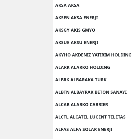
AKSA AKSA
M
AKSEN AKSA ENERJI
M
AKSGY AKIS GMYO
K
AKSUE AKSU ENERJI
M
AKYHO AKDENIZ YATIRIM HOLDING
M
ALARK ALARKO HOLDING
M
ALBRK ALBARAKA TURK
N
ALBTN ALBAYRAK BETON SANAYI
N
ALCAR ALARKO CARRIER
O
ALCTL ALCATEL LUCENT TELETAS
R
ALFAS ALFA SOLAR ENERJI
S