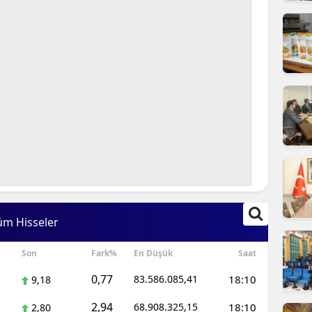
ilecik
ingöl
tlis
olu
urdur
ursa
anakkale
ankırı
üm Hisseler
orum
Son
Fark%
En Düşük
Saat
enizli
0,77
83.586.085,41
18:10
9,18
iyarbakır
2,94
68.908.325,15
18:10
2,80