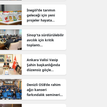
sürdürüyor
İnegöl'de tarımın
geleceği için yeni
projeler hayata
geçiriliyor
Sinop'ta sürdürülebilir
avcılık için kritik
toplantı
gerçekleştirildi
Ankara Valisi Vasip
Şahin başkanlığında
düzensiz göçle
mücadele toplantısı
yapıldı
Denizli OSB’de rahim
ağzı kanseri
farkındalık semineri
düzenlendi