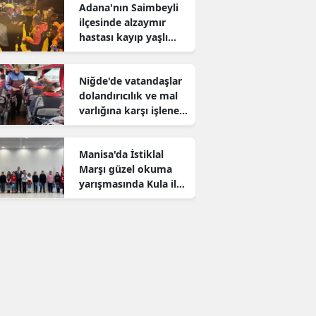
Adana'nın Saimbeyli
ilçesinde alzaymır
hastası kayıp yaşlı
adam aranıyor
Niğde'de vatandaşlar
dolandırıcılık ve mal
varlığına karşı işlenen
suçlar konusunda
bilgilendirildi
Manisa'da İstiklal
Marşı güzel okuma
yarışmasında Kula il
birincisi oldu