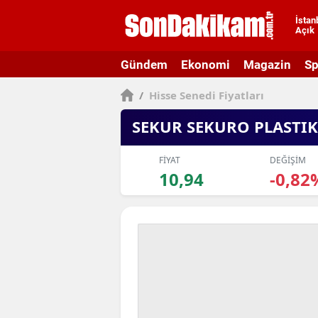
İstan
Açık
A
Gündem
Ekonomi
Magazin
Sp
A
/
Hisse Senedi Fiyatları
A
SEKUR SEKURO PLASTIK
A
A
FİYAT
DEĞİŞİM
10,94
-0,82
A
A
A
A
B