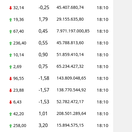
-0,25
45.407.680,74
18:10
32,14
ersin
1,79
29.155.635,80
18:10
19,36
stanbul
0,45
7.971.197.000,85
18:10
67,40
zmir
0,55
45.788.813,60
18:10
236,40
ars
0,90
51.859.410,14
18:10
10,14
astamonu
0,75
65.234.427,32
18:10
2,69
ayseri
-1,58
143.809.048,65
18:10
96,55
rklareli
-1,57
138.770.544,92
18:10
23,88
ırşehir
-1,53
52.782.472,17
18:10
6,43
ocaeli
1,01
208.501.289,64
18:10
42,20
onya
3,20
15.894.575,15
18:10
258,00
ütahya