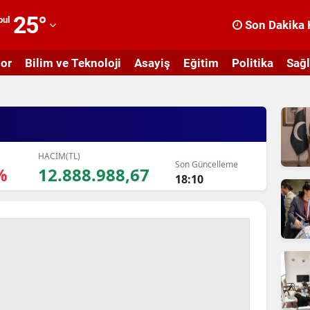
25
°
bul
Son Dakika 
dana
or
Bilim ve Teknoloji
Asayiş
Eğitim
Politika
Sağl
dıyaman
fyonkarahisar
ğrı
masya
HACİM(TL)
Son Güncelleme
%
12.888.988,67
18:10
nkara
ntalya
rtvin
ydın
alıkesir