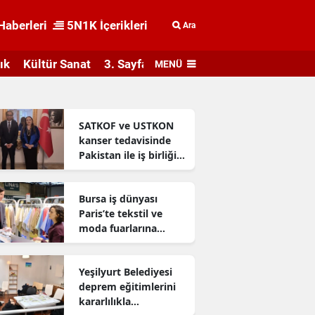
Haberleri
5N1K İçerikleri
Ara
ık
Kültür Sanat
3. Sayfa
MENÜ
SATKOF ve USTKON
kanser tedavisinde
Pakistan ile iş birliği
geliştiriyor
Bursa iş dünyası
Paris’te tekstil ve
moda fuarlarına
katıldı
Yeşilyurt Belediyesi
deprem eğitimlerini
kararlılıkla