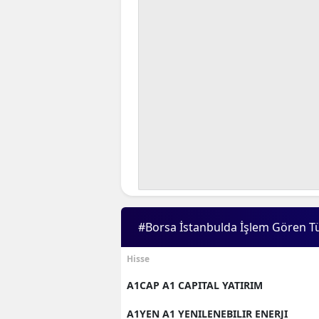
B
B
Bi
B
B
B
Ç
Ç
#Borsa İstanbulda İşlem Gören T
Ç
Hisse
D
A1CAP A1 CAPITAL YATIRIM
D
A1YEN A1 YENILENEBILIR ENERJI