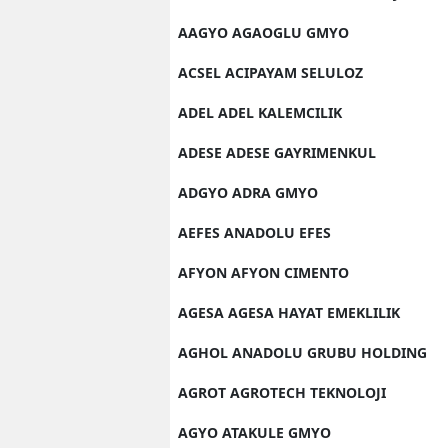
E
AAGYO AGAOGLU GMYO
E
ACSEL ACIPAYAM SELULOZ
E
ADEL ADEL KALEMCILIK
E
ADESE ADESE GAYRIMENKUL
E
ADGYO ADRA GMYO
G
AEFES ANADOLU EFES
G
AFYON AFYON CIMENTO
G
AGESA AGESA HAYAT EMEKLILIK
AGHOL ANADOLU GRUBU HOLDING
H
AGROT AGROTECH TEKNOLOJI
H
AGYO ATAKULE GMYO
I