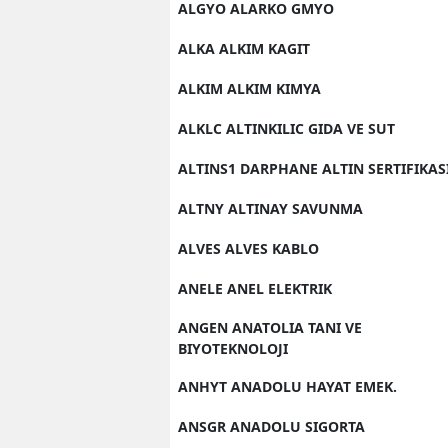
ALGYO ALARKO GMYO
S
ALKA ALKIM KAGIT
Si
ALKIM ALKIM KIMYA
S
ALKLC ALTINKILIC GIDA VE SUT
S
ALTINS1 DARPHANE ALTIN SERTIFIKAS
T
ALTNY ALTINAY SAVUNMA
T
ALVES ALVES KABLO
T
ANELE ANEL ELEKTRIK
T
ANGEN ANATOLIA TANI VE
BIYOTEKNOLOJI
Ş
ANHYT ANADOLU HAYAT EMEK.
U
ANSGR ANADOLU SIGORTA
V